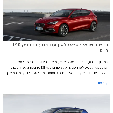
חדש בישראל: סיאט לאון עם מנוע בהספק 190
כ"ס
צ'מפיון מוטורס, יבואנית סיאט לישראל, משיקה היום גרסה חדשה למשפחתית
הקומפקטית סיאט לאון הכוללת מנוע טורבו בנזין TSI ארבעה צילינדרים בנפח
2.0 ליטרים עם הספק מרבי של 190 כ"ס ומומנט מרבי של 32.6 קג"מ, המשודך
לתיבת 7 הילוכים רובוטית כפולת מצמדים DSG. תאוצה מאפס למאה קמ"ש
קרא עוד
אורכת 7.4 שניות, והמהירות המרבית עומדת על 231 קמ"ש. צריכת הדלק
המשולבת בגרסה זו עומדת על 14.7 ק"מ לליטר. כמו כן זוכה גרסה זו למתלה
אחורי רב חיבורי במקום קורת פיתול פשוטה אשר מותקנת בגרסאות ה- 1.5
ליטרים.