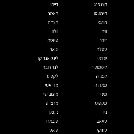
דונגפנג
דייהו
דייהטסו
האמר
הונגצ'י
הונדה
וויה
וולוו
זיקר
טויוטה
טסלה
יגואר
יונדאי
לינק אנד קו
ליפמוטור
לנד רובר
לנצ'יה
לקסוס
מאזדה
מזראטי
מיני
מיצובישי
מקסוס
מרצדס
ניו
ניסאן
סאאב
סובארו
סוזוקי
סיאט