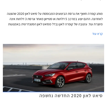
מותג קופרה חושף את גרסת הביצועים המבוססת על סיאט לאון 2020 שהוצגה
לאחרונה. הדגם יוצע במרכב 5 דלתות או סטיישן מאחר וגרסת 3 דלתות אינה
מיוצרת עוד. עיצובה של קופרה לאון נבדל מסיאט לאון הסטנדרטית באמצעות
מיתוג שונה ואלמנטים ספורטיביים, ביניהם פגוש קדמי אגרסיבי עם כונסי אוויר
קרא עוד
גדולים, ושבכה קדמית מושחרת עם סמל המותג בצבע נחושת במרכזה. מאחור
בולט דיפיוזר מושחר וארבעה פתחי מפלט גם הם בגוון נחושת. מהצד ניתן להבחין
בחישוקים בעיצוב אווירודינמי מיוחד המשלב גוון נחושת, חצאיות צד, ומראות
מושחרות.
סיאט לאון 2020 החדשה נחשפה