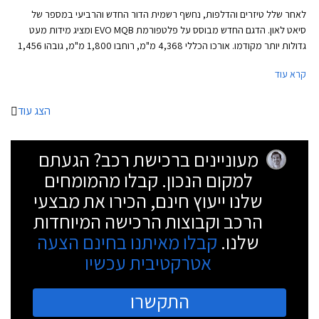
לאחר שלל טיזרים והדלפות, נחשף רשמית הדור החדש והרביעי במספר של
סיאט לאון. הדגם החדש מבוסס על פלטפורמת EVO MQB ומציג מידות מעט
גדולות יותר מקודמו. אורכו הכללי 4,368 מ"מ, רוחבו 1,800 מ"מ, גובהו 1,456
מ"מ, ובסיס הגלגלים באורך 2,686 מ"מ. נפח תא המטען עומד על 380 ליטרים
קרא עוד
בדגם ההאצ'בק או 617 ליטרים בסטיישן ST. גרסת 3 דלתות לא תוצע בהתאם
למגמה העולמית שהחלה לפני מספר שנים עקב ביקוש ירוד.
הצג עוד
מעוניינים ברכישת רכב? הגעתם
למקום הנכון. קבלו מהמומחים
שלנו ייעוץ חינם, הכירו את מבצעי
הרכב וקבוצות הרכישה המיוחדות
שלנו.
קבלו מאיתנו בחינם הצעה
אטרקטיבית עכשיו
התקשרו