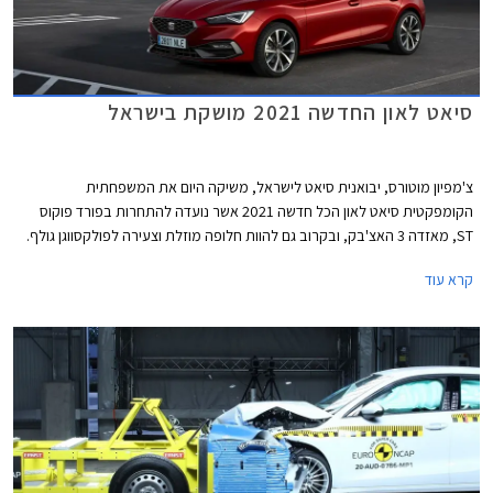
סיאט לאון החדשה 2021 מושקת בישראל
צ'מפיון מוטורס, יבואנית סיאט לישראל, משיקה היום את המשפחתית
הקומפקטית סיאט לאון הכל חדשה 2021 אשר נועדה להתחרות בפורד פוקוס
ST, מאזדה 3 האצ'בק, ובקרוב גם להוות חלופה מוזלת וצעירה לפולקסווגן גולף.
הדור הרביעי הכל חדש מבוסס על פלטפורמת EVO MQB ומציג מידות מעט
קרא עוד
גדולות יותר מקודמו. אורכו הכללי 4,368 מ"מ, רוחבו 1,799 מ"מ, גובהו 1,456
מ"מ, ובסיס הגלגלים באורך 2,686 מ"מ. נפח תא המטען עומד על 380 ליטרים.
גרסת 3 דלתות לא תוצע, בהתאם למגמה העולמית שהחלה לפני מספר שנים
עקב ירידה בביקושים.