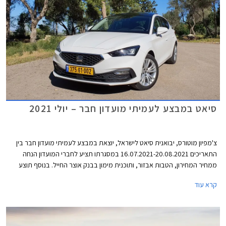
סיאט במבצע לעמיתי מועדון חבר – יולי 2021
צ'מפיון מוטורס, יבואנית סיאט לישראל, יוצאת במבצע לעמיתי מועדון חבר בין
התאריכים 16.07.2021-20.08.2021 במסגרתו תציע לחברי המועדון הנחה
ממחיר המחירון, הטבות אבזור, ותוכנית מימון בבנק אוצר החייל. בנוסף תוצע
הלוואה בתנאים מועדפים במסגרת תכנית המימון חבר ליס, והנחה בגובה 50%
קרא עוד
ברכישת אבזור בהתקנה מקומית.