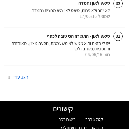
סיאט לאון נחמדה
32
לא יותר ולא פחות, סיאט לאון היא מכונית נחמדה.
שמואל
17/06/16
סיאט לאון - התמורה הכי טובה לכסף
31
יש לי כזאת והיא ממש לא משעממת, נוסעת מצויין, מאובזרת
וחסכונית מאוד בדלק!
רועי
06/06/16
הצג עוד
קישורים
קטלוג רכב
ביטוח רכב
השוואת רכבים
מימון לרכב