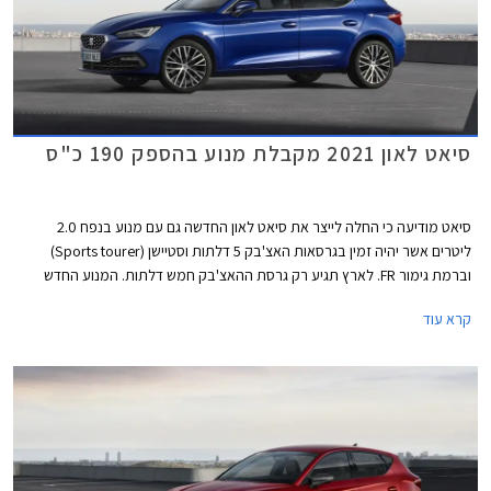
סיאט לאון 2021 מקבלת מנוע בהספק 190 כ"ס
סיאט מודיעה כי החלה לייצר את סיאט לאון החדשה גם עם מנוע בנפח 2.0
ליטרים אשר יהיה זמין בגרסאות האצ'בק 5 דלתות וסטיישן (Sports tourer)
וברמת גימור FR. לארץ תגיע רק גרסת ההאצ'בק חמש דלתות. המנוע החדש
מצטרף להיצע המנועים הקיים הכולל מנוע בנזין TSI בנפח 1.5 ליטרים עם הספק
קרא עוד
מרבי של 150 כ"ס המשווק בישראל, מנועי דיזל TDI, מנוע eTSI עם מערכת
היברידית קלה, ומנוע e-HYBRID שהינו למעשה היברידי נטען PHEV.