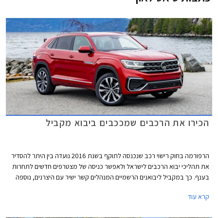
הכירו את הרכבים שמככבים ביבוא מקביל
הרפורמה בחוק רישוי רכב שנכנסה לתוקף בשנת 2016 נועדה בין היתר להסדיר
את תהליכי יבוא הרכבים לישראל ולאפשר כניסה של מצטרפים חדשים לתחרות
בענף. כך במקביל ליבואנים הרשמיים המנהלים קשר ישיר עם היצרנים, נוספה
אפשרות למעמד של יבואן מקביל אשר יוכל לרכוש רכבים חדשים מדילרים
קרא עוד
במדינות שונות ולשווקן בישראל.