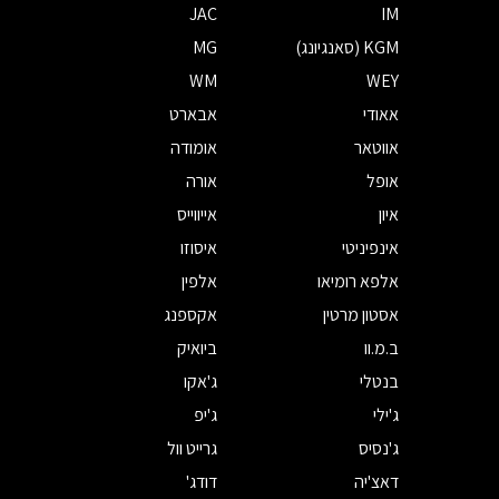
JAC
IM
KGM (סאנגיונג)
MG
WM
WEY
אאודי
אבארט
אווטאר
אומודה
אופל
אורה
איון
אייווייס
אינפיניטי
איסוזו
אלפא רומיאו
אלפין
אסטון מרטין
אקספנג
ב.מ.וו
ביואיק
בנטלי
ג'אקו
ג'ילי
ג'יפ
ג'נסיס
גרייט וול
דאצ'יה
דודג'