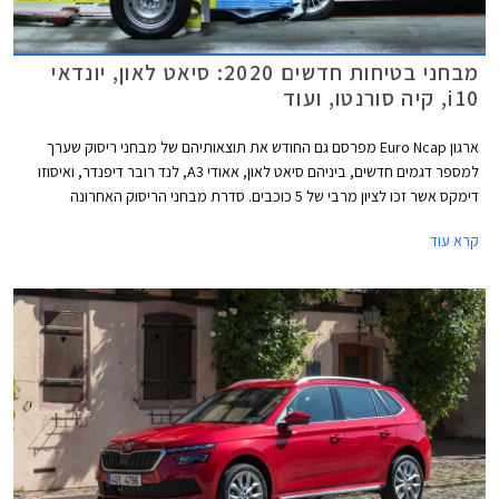
מבחני בטיחות חדשים 2020: סיאט לאון, יונדאי
i10, קיה סורנטו, ועוד
ארגון Euro Ncap מפרסם גם החודש את תוצאותיהם של מבחני ריסוק שערך
למספר דגמים חדשים, ביניהם סיאט לאון, אאודי A3, לנד רובר דיפנדר, ואיסוזו
דימקס אשר זכו לציון מרבי של 5 כוכבים. סדרת מבחני הריסוק האחרונה
מצביעה בבירור על מגמת השתפרות כוללת בתעשיית הרכב, לצד החמרת
קרא עוד
דרישות הבטיחות העומדות בפני היצרנים.