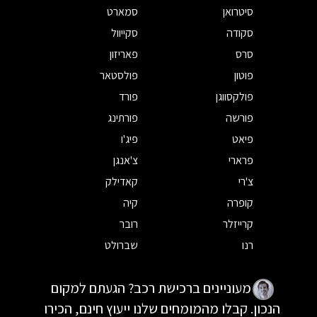
סיטרואן
סמארט
סקודה
סקייוול
סרס
פאריזון
פוטון
פולסטאר
פולקסווגן
פורד
פורשה
פורתינג
פיאט
פיג'ו
פרארי
צ'אנגן
צ'רי
קאדילק
קופרה
קיה
קרייזלר
רובר
רנו
שברולט
מעוניינים ברכישת רכב? הגעתם למקום
הנכון. קבלו מהמומחים שלנו ייעוץ חינם, הכירו