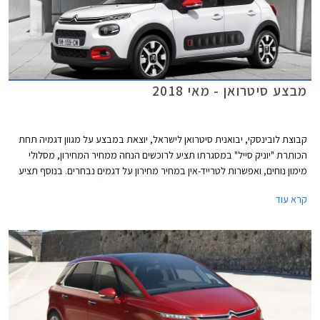
מבצע סיטרואן - מאי 2018
קבוצת לובינסקי, יבואנית סיטרואן לישראל, יוצאת במבצע על מגוון דגמיה תחת
הכותרת "יוניק סייל" במסגרתו תציע לרוכשים הנחה ממחיר המחירון, מסלולי
מימון נוחים, ואפשרות לטרייד-אין במחיר מחירון על דגמים נבחרים. בנוסף תציע
החברה ביטוח חובה לשנה במתנה, לנהגים מעל גיל 24 (לרוכשים ביטוח מקיף
קרא עוד
באמצעות לוביט סוכנות לביטוח). המבצע יערך בין התאריכים 18-15 במאי
2018 בכל אולמות התצוגה של סיטרואן בישראל.