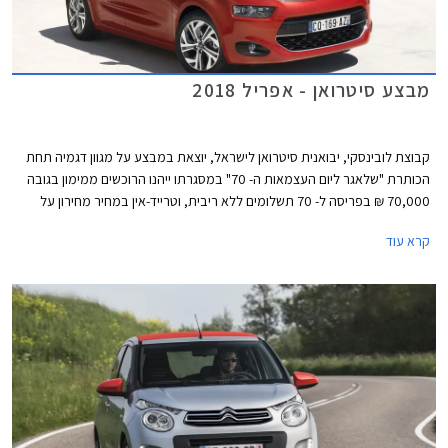
מבצע סיטרואן - אפריל 2018
קבוצת לובינסקי, יבואנית סיטרואן לישראל, יוצאת במבצע על מגוון דגמיה תחת
הכותרת "שלאגר ליום העצמאות ה- 70" במסגרתו ייהנו הרוכשים ממימון בגובה
70,000 ₪ בפריסה ל- 70 תשלומים ללא ריבית, וטרייד-אין במחיר מחירון על
דגמים נבחרים. המבצע יערך עד תאריך 20 באפריל 2018 בכל אולמות התצוגה
קרא עוד
של סיטרואן בישראל.