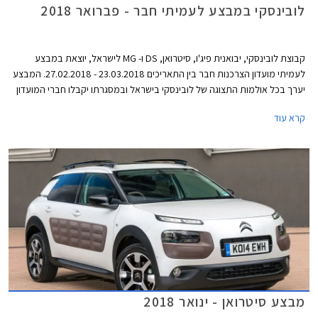
לובינסקי במבצע לעמיתי חבר - פברואר 2018
קבוצת לובינסקי, יבואנית פיג'ו, סיטרואן, DS ו- MG לישראל, יוצאת במבצע
לעמיתי מועדון הצרכנות חבר בין התאריכים 23.03.2018 - 27.02.2018. המבצע
יערך בכל אולמות התצוגה של לובינסקי בישראל ובמסגרתו יקבלו חברי המועדון
הנחות ממחיר המחירון, הנחה של 30% ברכישת אבזור בהתקנה מקומית,
קרא עוד
והנחה של 10% במרכזי השירות של החברה. עוד יהנו הרוכשים מאפשרות
תשלום של עד 30,000 ₪ בכרטיס האשראי של מועדון חבר.
מבצע סיטרואן - ינואר 2018