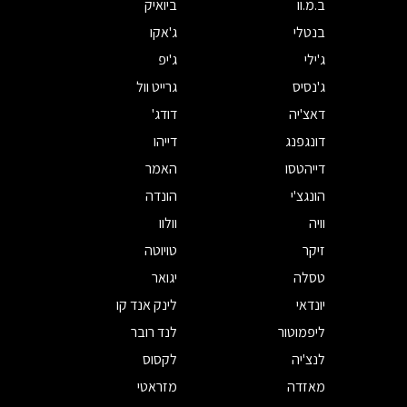
ב.מ.וו
ביואיק
בנטלי
ג'אקו
ג'ילי
ג'יפ
ג'נסיס
גרייט וול
דאצ'יה
דודג'
דונגפנג
דייהו
דייהטסו
האמר
הונגצ'י
הונדה
וויה
וולוו
זיקר
טויוטה
טסלה
יגואר
יונדאי
לינק אנד קו
ליפמוטור
לנד רובר
לנצ'יה
לקסוס
מאזדה
מזראטי