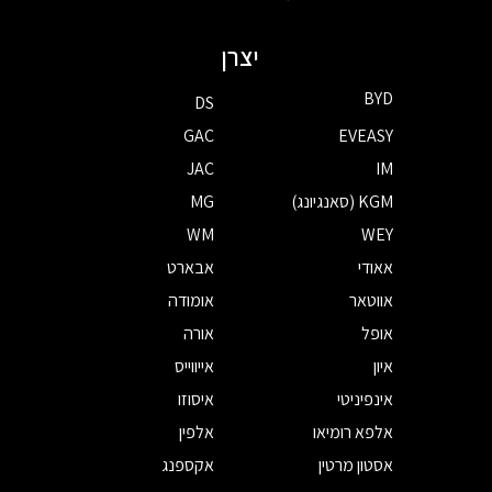
יצרן
BYD
DS
GAC
EVEASY
JAC
IM
KGM (סאנגיונג)
MG
WM
WEY
אאודי
אבארט
אווטאר
אומודה
אופל
אורה
איון
אייווייס
אינפיניטי
איסוזו
אלפא רומיאו
אלפין
אסטון מרטין
אקספנג