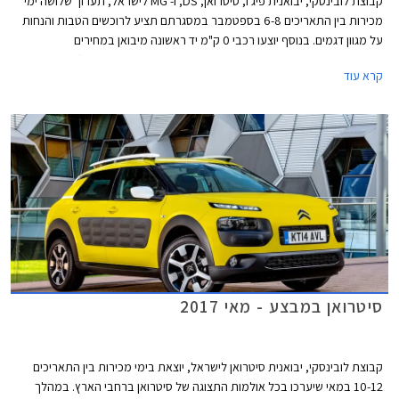
קבוצת לובינסקי, יבואנית פיג'ו, סיטרואן, DS, ו- MG לישראל, תערוך שלושה ימי
מכירות בין התאריכים 6-8 בספטמבר במסגרתם תציע לרוכשים הטבות והנחות
על מגוון דגמים. בנוסף יוצעו רכבי 0 ק"מ יד ראשונה מיבואן במחירים
אטרקטיביים עם הבטחה לקבלת הרכב הנרכש עד חג ראש השנה (20
קרא עוד
בספטמבר).
סיטרואן במבצע - מאי 2017
קבוצת לובינסקי, יבואנית סיטרואן לישראל, יוצאת בימי מכירות בין התאריכים
10-12 במאי שיערכו בכל אולמות התצוגה של סיטרואן ברחבי הארץ. במהלך