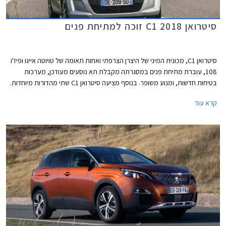
סיטרואן C1 2018 זוכה למתיחת פנים
סיטרואן C1, מכונית המיני של היצרן הצרפתי ואחות תאומה של טויוטה אייגו ופיז'ו
108, עוברת מתיחת פנים במסגרתה מקבלת תא נוסעים מעודכן, מערכות
בטיחות חדשות, ומנוע משופר. בנוסף מציעה סיטרואן C1 שתי מהדורות מיוחדות.
מהדורת ELLE מציעה הופעה אלגנטית עם צביעה בלבן-אפור בשילוב חישוקים
קרא עוד
בוהקים, ומהדורת URBAN RIDE מציעה הופעה ספורטיבית יותר עם צביעה
בכחול-כתום בשילוב חישוקים שחורים.