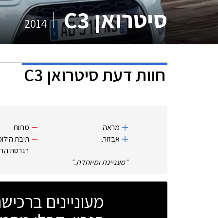
סיטרואן C3
2014
חוות דעת
סיטרואן C3
מראה
מרווח
אבזור.
תיבת הילוכ
בגרסת הבנז
״
מעניינת ומיוחדת.
״
מעוניינים ברכי