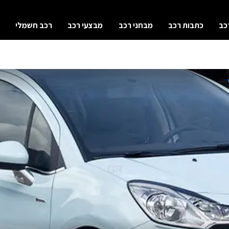
כב
כתבות רכב
מבחני רכב
מבצעי רכב
רכב חשמלי