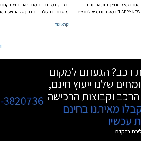
גוון דגמי סיטרואן תחת הכותרת
ובצדק. במדינה בה מחירי הרכב ואחזקתו ה
"HAPPY NEW CITROEN" במסגרתו תציע לרוכשים
מהגבוהים בעולם ורוב רובן של הנסיעות מת
 המחירון על דגמים נבחרים. המבצע
בסביבה אורבנית וצפופה, יתרונותיה של קט
קרא עוד
יערך בין התאריכים 4 עד 14 בדצמבר 2018 בכל
הסופר מיני מתבלטות לאור עלויות הרכישה
וגה של סיטרואן בישראל.
והאחזקה הנמוכות, והשימושיות התואמת ל
עירונית. בשנים האחרונות עברה הקטגורי
ה
של ממש. המידות שתפחו, הביאו עימן שיפו
משמעותי במרחב הפנים ונפח תא המטען, 
שהמרווחות בקטגוריה, מציעות מרחב ונפח
שת רכב? הגעתם למקום
כשל משפחתית מהעשור הקודם. גם מערכו
הבטיחות ואבזור נוחות שהיו עד לא מזמן נ
מחים שלנו ייעוץ חינם,
הבלעדית של מכוניות יקרות יותר, זלגו אל 
הסופר מיני, ובחלקן אף לגרסאות הביניים. 
הרכב וקבוצות הרכישה
הביקוש והעניין הער, רכזנו עבורכם את חמ
3-3820736
הסופר מיני המובילים בתקציב של עד 110,000 ₪.
בלו מאיתנו בחינם
 עכשיו
ליכם בהקדם