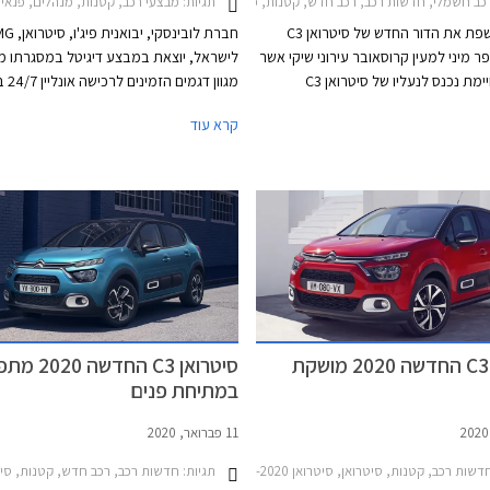
תגיות:
כב חשמלי, חדשות רכב, רכב חדש, קטנות, פנאי שטח, סיטרואן, סיטרואן C3 2020-2024, סיטרואן C3 2026-2026רכב חשמלי
מבצעי רכב, קטנות, מנהלים, פנאי שטח, מסחרי, MG, סיטרואן, פיג'ו, אופל, סיטרואן C3 2020-2024, MG ZS 2018-2021, אופל גרנדלנד X 2018-2022, אופל קומבו 2020-2024, אופל קורסה 2020-2024, אופל קרוסלנד 2021-2024, סיטרואן C3 איירקרוס 2018-2021, סיטרואן C5 איירקרוס 2019-2022, סיטרואן ברלינגו 
סיטרואן חושפת את הדור החדש של סיטרואן C3
ר מיני למעין קרוסאובר עירוני שיקי אשר
לישראל, יוצאת במבצע דיגיטל במסגרתו מ
במידה מסויימת נכנס לנעליו של סיטרואן C3
מגוון דגמי
איירקרוס. מה יקרה לסיטרואן C3 איירקרוס אתם
קרא עוד
שואלים? יהפוך לקרוסאובר 7 מושבים קומפקטי
ביוני.
בדומה לדאצ'יה ג'וגר. סיטרואן C3 ישווק עם מנועי
מל אם כי ההשקה מתמקדת בגרסה
החשמלית e-C3 המביאה עמה בשורה בתחום
המחיר העומד על החל מ- 23,300 יורו באירופה.
בשנת 2025 תוצג גרסה אף זולה יותר עם טווח
של החל מ- 19,990 יורו.
סיטרואן C3 החדשה 2020 מושקת
סיטרואן C3 החדש
במתיחת פנים
11 פברואר, 2020
שות רכב, קטנות, סיטרואן, סיטרואן C3 2017-2020, מחירון רכב, סיטרואן C3 החדשה 2020סיטרואן C3 2020
תגיות:
חדשות רכב, רכב חדש, קטנות, סיטרואןסיטרו