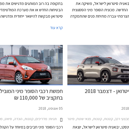
יבואנית סיטרואן לישראל, משיקה את
בתקופה בה רוב המותגים מדגישים את מפ
סיטרואן C3 החדשה. מכונית הסופר מיני הססגונית
הבטיחות החדש או את מערכת המולטימדיה
הצרפתי עברה מתיחת פנים שהתמקדה
סיטרואן מבקשת להישאר ייחודית ומדגישה
ת, אשר מציגה יחידות תאורה חדשות
אפשרויות הבחירה בעיצוב הרכב ואת המוש
קרא עוד
ל עם תאורת לד מלאה, גריל קדמי עם
המפנקים שקיבלה סיטרואן C3 החדשה 2020.
ם מודגשים, וחבילות צבע חדשות הכוללות
נית לגג ולעיטורים חיצוניים, ואפשרות
בקות מעוצבות.
ואן - דצמבר 2018
חמשת רכבי הסופר מיני המוביל
בתקציב של 110,000 ₪
05 אוגוסט, 2018
201, סיטרואן C4 קקטוס 2019-2020, סיטרואן C5 איירקרוס 2019-2022, סיטרואן ברלינגו מולטיספייס 2016-2019, פיג'ו 2008 2016-2020, פיג'ו 208 חמש דלתות 2015-2020, פיג'ו 3008 2016-2020, פיג'ו 308 2019-2020, פיג'ו 5008 2017-2021פיג'ו 508 2019-2023
צעי רכב, קטנות, קטנות, פנאי שטח, סיטרואן, סיטרואן C3 2017-2020, סיטרואן C1 2014-2019, סיטרואן C3 איירקרוס 2018-2021מחירון רכב
תגיות:
מדריכים, קטנות, הונדה, סיאט, פולקסווגן, סיטרואן, טויוטה, סיטרואן C3 2017-2020, הונדה ג'אז 2020
סקי, יבואנית סיטרואן לישראל, יוצאת
רכבי הסופר מיני חביבים במיוחד על הקהל