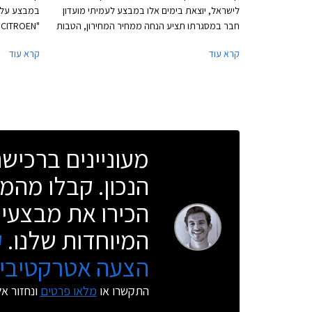
לישראל, יוצאת בימים אלו במבצע לעמיתי מועדון
במבצע על מ
חבר במסגרתו תציע הנחה ממחיר המחירון, הטבות
אבזור, ותוכנית מימון בבנק אוצר החייל בריבית
הנחה ממחיר
קרא עוד
קרא עוד
מקסימלית של פריים מינוס 0.4%. בנוסף תוצע
הלוואה בתנאים מועדפים במסגרת תכנית המימון
אולמות התצ
חבר ליס. המבצע ייערך בין התאריכים 20.08.2019-
17.09.2019 בכל אולמות התצוגה של לובינסקי
ברחבי הארץ.
מעוניינים ברכי
הנכון. קבלו מהמו
הכירו את מבצעי 
המיוחדות שלנו.
ק
הצעה אטרקטיבית
התקשרו או
מלאו פרטים
ונחזור א