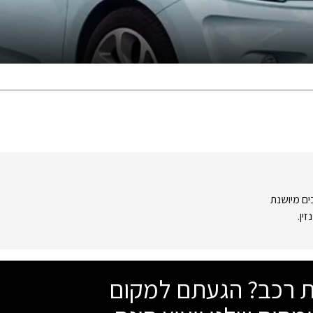
ים מיושנת
ין.
שת רכב? הגעתם למקום