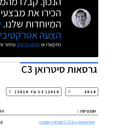
הנכון. קבלו מהמו
הכירו את מבצעי 
המיוחדות שלנו.
ק
הצעה אטרקטיבית
התקשרו או
מלאו פרטים
ונחזור א
גרסאות
סיטרואן C3
שם גרסה
הס
סיטרואן C3 1.6 e-Hdi קומפורט אוטומט
92