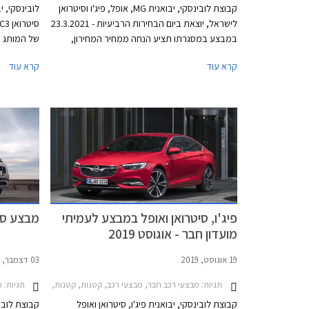
קבוצת לובינסקי, יבואנית MG, אופל, פיג'ו וסיטרואן
לובינסקי, 
לישראל, יוצאת ביום הבחירות הרביעיות - 23.3.2021
במבצע במסגרתו תציע הנחה ממחיר המחירון,
של המותג 
הטבות אבזור, ועמדות טעינה לרכבים חשמליים
בעיקר בחזי
קרא עוד
קרא עוד
מבית MG. המבצע ייערך בכל אולמות התצוגה של
במבנה מפוצ
לובינסקי ברחבי הארץ, או ברכישת אונליין באתר
עיטורי כרו
היבואנית.
צביעה דו גו
להוספת מד
פיג'ו, סיטרואן ואופל במבצע לעמיתי
מבצע סיטר
מועדון חבר - אוגוסט 2019
19 אוגוסט, 2019
03 דצמבר, 2018
תגיות:
תגיות:
מבצעי רכב חבר, מבצעי רכב, קטנות, קטנות, משפחתיות, מנהלים, פנאי שטח, מסחרי, אופל, סיטרואן, פיג'ו, סיטרואן C3 2017-2020, אופל אדם S 2016-2019, אופל אינסיגניה האצ'בק 2017-2019, אופל גרנדלנד X 2018-2022, אופל קרוסלנד X 2018-2021, סיטרואן C3 איירקרוס 8-2021
מב
קבוצת לובינסקי, יבואנית פיג'ו, סיטרואן ואופל
קבוצת לובינ