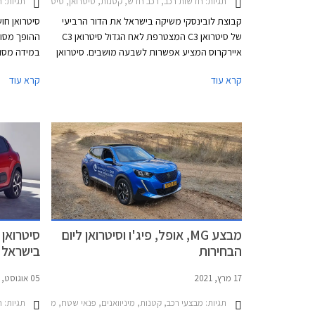
תגיות:
חדשות רכב, רכב חדש, קטנות, סיטרואן, סיטרואן C3 2026-2026מחירון רכב
תגיות:
ר
קבוצת לובינסקי משיקה בישראל את הדור הרביעי
של סיטרואן C3 המצטרפת לאח הגדול סיטרואן C3
ההופך מסופ
איירקרוס המציע אפשרות לשבעה מושבים. סיטרואן
C3 החדשה 2026 אמנם מוגבההת מעט ונראית
קרא עוד
קרא עוד
כמעין רכב פנאי עירוני אך היבואנית מכוונת אותה
לסגמנט הסופר מיני מול דגמים כגון טויוטה יאריס,
MG3 וסקודה פאביה. סיטרואן C3 תשווק בגרסת
בנזין וחש
כניסה ידנית במחיר 99,990 ₪ ההופך אותה לזולה
ביותר בסגמנט. בנוסף תוצע גרסה אוטומטית
(רובוטית כפולת מצמדים) מאובזרת יותר עם סיוע
היברידי מתון במחיר 114,990 ₪.
מקוצר ותג מחיר 
מבצע MG, אופל, פיג'ו וסיטרואן ליום
הבחירות
בישראל
17 מרץ, 2021
05 אוגוסט, 2020
תגיות:
מבצעי רכב, קטנות, מיניוואנים, פנאי שטח, מנהלים, MG, פיג'ו, סיטרואן, אופל, סיטרואן C3 2020-2024, MG ZS 2018-2021, MG EHS 2021-2024, פיג'ו 2008 2016-2020, פיג'ו 208 חמש דלתות 2020-2024, פיג'ו 3008 2020-2024, פיג'ו 5008 2017-2021, פיג'ו 508 2019-2023, סיטרואן C3 איירקרוס 2018-2021סיטרואן C5 איירקרוס 2019-2022
תגיות:
חד