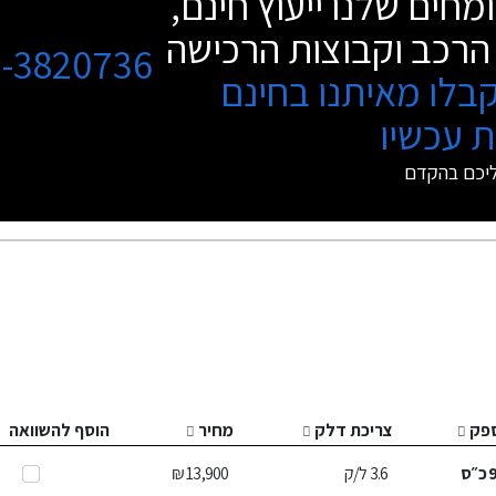
מחים שלנו ייעוץ חינם,
הרכב וקבוצות הרכישה
3-3820736
בלו מאיתנו בחינם
 עכשיו
ליכם בהקדם
פק
צריכת דלק
מחיר
הוסף להשוואה
כ״ס
3.6
ל/ק
13,900 ₪