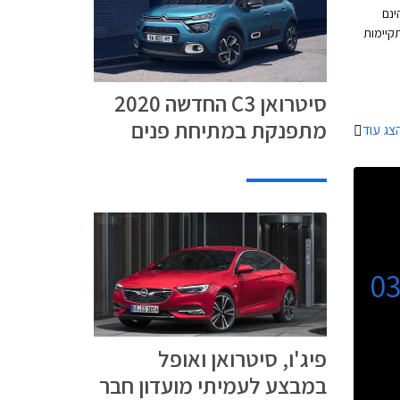
ינם
קיימות
גוריית
סביבה
סיטרואן C3 החדשה 2020
ה מהפכה
מתפנקת במתיחת פנים
צג עוד
ר
כך
 הטענה
ת
חלתם
רכבי
לאור
שת רכבי
0
פיג'ו, סיטרואן ואופל
במבצע לעמיתי מועדון חבר