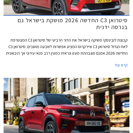
סיטרואן C3 החדשה 2026 מושקת בישראל גם
בגרסה ידנית
קבוצת לובינסקי משיקה בישראל את הדור הרביעי של סיטרואן C3 המצטרפת
לאח הגדול סיטרואן C3 איירקרוס המציע אפשרות לשבעה מושבים. סיטרואן C3
החדשה 2026 אמנם מוגבההת מעט ונראית כמעין רכב פנאי עירוני אך היבואנית
מכוונת אותה לסגמנט הסופר מיני מול דגמים כגון טויוטה יאריס, MG3 וסקודה
קרא עוד
פאביה. סיטרואן C3 תשווק בגרסת כניסה ידנית במחיר 99,990 ₪ ההופך אותה
לזולה ביותר בסגמנט. בנוסף תוצע גרסה אוטומטית (רובוטית כפולת מצמדים)
מאובזרת יותר עם סיוע היברידי מתון במחיר 114,990 ₪.