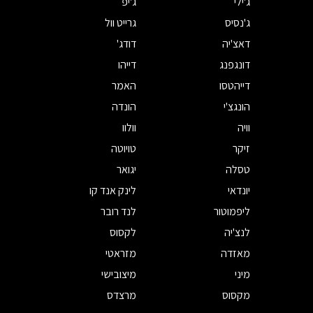
ג'ילי
ג'יפ
ג'נסיס
גרייט וול
דאצ'יה
דודג'
דונגפנג
דייהו
דייהטסו
האמר
הונגצ'י
הונדה
וויה
וולוו
זיקר
טויוטה
טסלה
יגואר
יונדאי
לינק אנד קו
ליפמוטור
לנד רובר
לנצ'יה
לקסוס
מאזדה
מזראטי
מיני
מיצובישי
מקסוס
מרצדס