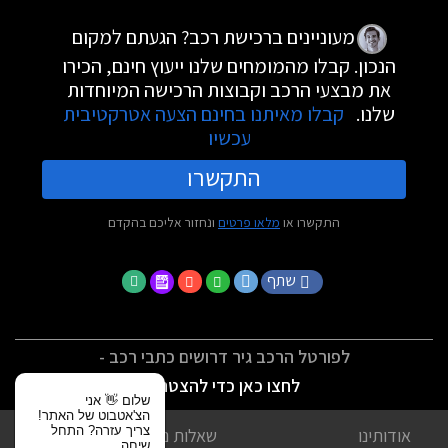
מעוניינים ברכישת רכב? הגעתם למקום
הנכון. קבלו מהמומחים שלנו ייעוץ חינם, הכירו
את מבצעי הרכב וקבוצות הרכישה המיוחדות
שלנו.
קבלו מאיתנו בחינם הצעה אטרקטיבית
עכשיו
התקשרו
התקשרו או
מלאו פרטים
ונחזור אליכם בהקדם
שתף
לפורטל הרכב גיר דרושים כתבי רכב -
לחצו כאן כדי להצטרף
שלום 👋 אני
הצ'אטבוט של האתר!
צריך עזרה? התחל
אודותינו
שאלות נפוצות
שיחה.