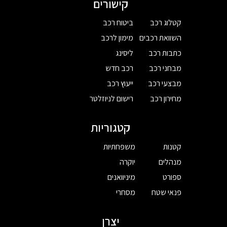
קישורים
קטלוג רכב
ביטוח רכב
השוואת רכבים
מימון לרכב
כתבות רכב
ליסינג
מבחני רכב
רכב חדש
מבצעי רכב
ייעוץ רכב
מחירון רכב
רישום לניוזלטר
קטגוריות
קטנות
משפחתיות
מנהלים
יוקרה
ספורט
מיניוואנים
פנאי שטח
מסחרי
יצרן