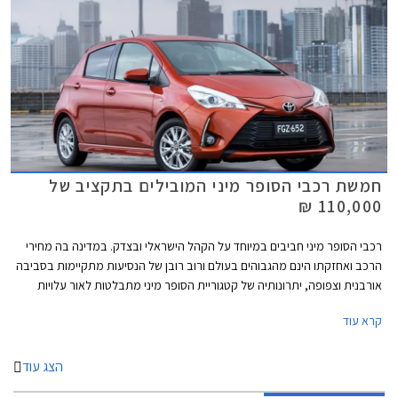
חמשת רכבי הסופר מיני המובילים בתקציב של
110,000 ₪
רכבי הסופר מיני חביבים במיוחד על הקהל הישראלי ובצדק. במדינה בה מחירי
הרכב ואחזקתו הינם מהגבוהים בעולם ורוב רובן של הנסיעות מתקיימות בסביבה
אורבנית וצפופה, יתרונותיה של קטגוריית הסופר מיני מתבלטות לאור עלויות
הרכישה והאחזקה הנמוכות, והשימושיות התואמת לסביבה עירונית. בשנים
קרא עוד
האחרונות עברה הקטגוריה מהפכה של ממש. המידות שתפחו, הביאו עימן שיפור
משמעותי במרחב הפנים ונפח תא המטען, כך שהמרווחות בקטגוריה, מציעות
מרחב ונפח הטענה כשל משפחתית מהעשור הקודם. גם מערכות הבטיחות
הצג עוד
ואבזור נוחות שהיו עד לא מזמן נחלתם הבלעדית של מכוניות יקרות יותר, זלגו