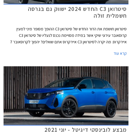
סיטרואן C3 החדש 2024 ישווק גם בגרסה
חשמלית זולה
סיטרואן חושפת את הדור החדש של סיטרואן C3 ההופך מסופר מיני למעין
קרוסאובר עירוני שיקי אשר במידה מסויימת נכנס לנעליו של סיטרואן C3
איירקרוס. מה יקרה לסיטרואן C3 איירקרוס אתם שואלים? יהפוך לקרוסאובר 7
מושבים קומפקטי בדומה לדאצ'יה ג'וגר. סיטרואן C3 ישווק עם מנועי בנזין וחשמל
קרא עוד
אם כי ההשקה מתמקדת בגרסה החשמלית e-C3 המביאה עמה בשורה בתחום
המחיר העומד על החל מ- 23,300 יורו באירופה. בשנת 2025 תוצג גרסה אף
זולה יותר עם טווח מקוצר ותג מחיר של החל מ- 19,990 יורו.
מבצע לובינסקי דיגיטל - יוני 2021