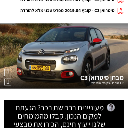
סיטרואן C3 - קובץ 2019.04 מפרט טכני מלא להורדה
מבחן
סיטרואן C3
1.2 טורבו שיין פק אוטומט
מעוניינים ברכישת רכב? הגעתם
למקום הנכון. קבלו מהמומחים
שלנו ייעוץ חינם, הכירו את מבצעי