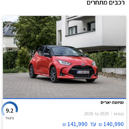
רכבים מתחרים
אל רכבי הסופר מיני, ובחלקן אף לגרסאות הביניים. לאור הביקוש והעניין הער,
רכזנו עבורכם את חמשת רכבי הסופר מיני המובילים בתקציב של עד 110,000
₪.
טויוטה יאריס
9.2
קטנות
2020
עד
2026
ציון גיר
140,990
עד
141,990
₪
₪