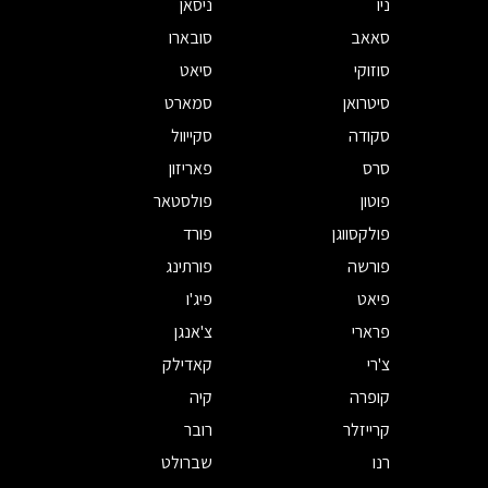
ניו
ניסאן
סאאב
סובארו
סוזוקי
סיאט
סיטרואן
סמארט
סקודה
סקייוול
סרס
פאריזון
פוטון
פולסטאר
פולקסווגן
פורד
פורשה
פורתינג
פיאט
פיג'ו
פרארי
צ'אנגן
צ'רי
קאדילק
קופרה
קיה
קרייזלר
רובר
רנו
שברולט