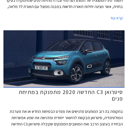
הסופר מיני הססגונית של המותג הצרפתי עברה מתיחת פנים שהתמקדה בעיקר
בחזית, אשר מציגה יחידות תאורה חדשות במבנה מפוצל עם תאורת לד מלאה,
גריל קדמי עם עיטורי כרום מודגשים, וחבילות צבע חדשות הכוללות צביעה דו
קרא עוד
גונית לגג ולעיטורים חיצוניים, ואפשרות להוספת מדבקות מעוצבות.
סיטרואן C3 החדשה 2020 מתפנקת במתיחת
פנים
בתקופה בה רוב המותגים מדגישים את מפרט הבטיחות החדש או את מערכת
המולטימדיה, סיטרואן מבקשת להישאר ייחודית ומדגישה את שפע אפשרויות
הבחירה בעיצוב הרכב ואת המושבים המפנקים שקיבלה סיטרואן C3 החדשה