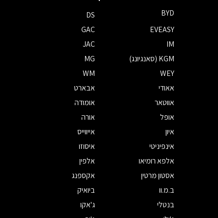
BYD
DS
GAC
EVEASY
JAC
IM
KGM (סאנגיונג)
MG
WM
WEY
אאודי
אבארט
אווטאר
אומודה
אופל
אורה
איון
אייווייס
אינפיניטי
איסוזו
אלפא רומיאו
אלפין
אסטון מרטין
אקספנג
ב.מ.וו
ביואיק
בנטלי
ג'אקו