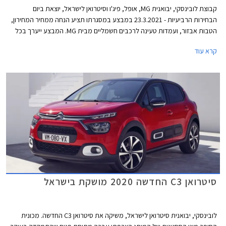
קבוצת לובינסקי, יבואנית MG, אופל, פיג'ו וסיטרואן לישראל, יוצאת ביום
הבחירות הרביעיות - 23.3.2021 במבצע במסגרתו תציע הנחה ממחיר המחירון,
הטבות אבזור, ועמדות טעינה לרכבים חשמליים מבית MG. המבצע ייערך בכל
אולמות התצוגה של לובינסקי ברחבי הארץ, או ברכישת אונליין באתר היבואנית.
קרא עוד
סיטרואן C3 החדשה 2020 מושקת בישראל
לובינסקי, יבואנית סיטרואן לישראל, משיקה את סיטרואן C3 החדשה. מכונית