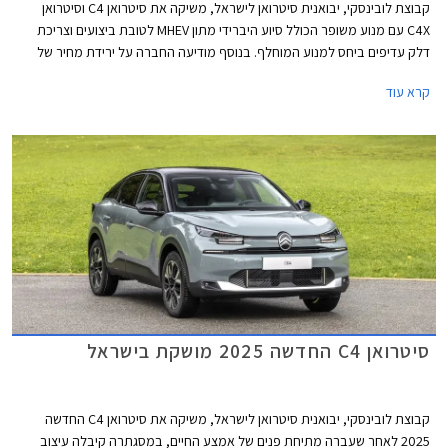
קבוצת לובינסקי, יבואנית סיטרואן לישראל, משיקה את סיטרואן C4 וסיטרואן
C4X עם מנוע משופר הכולל סיוע היברידי מתון MHEV לטובת ביצועים וצריכת
דלק עדיפים ביחס למנוע המוחלף. בנוסף מודיעה החברה על ירידת מחיר של
4,000 עד 7,000 ₪ במטרה למשוך קהל חדש ובהתאם למה שנראה כמו
קרא עוד
תחילתה של מגמת ירידת מחירים בשוק.
סיטרואן C4 החדשה 2025 מושקת בישראל
קבוצת לובינסקי, יבואנית סיטרואן לישראל, משיקה את סיטרואן C4 החדשה
2025 לאחר שעברה מתיחת פנים של אמצע החיים, במסגתרה קיבלה עיצוב