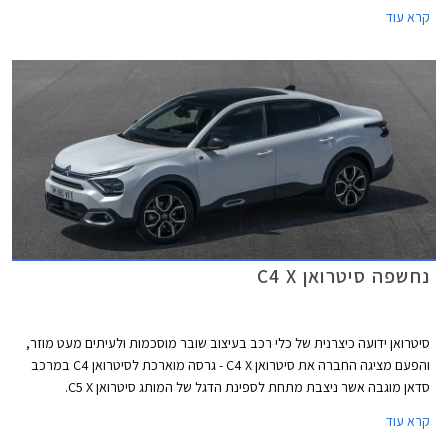
קרא עוד
מנוע טורבו דיזל ומנוע חשמלי. המחיר יקר משמעותית מגרסת ההאצ'בק, נתון
שאולי מרמז על התייקרותה בקרוב.
נחשפה סיטרואן C4 X
סיטרואן ידועה כיצרנית של כלי רכב בעיצוב שובר מוסכמות ולעיתים מעט מוזר,
והפעם מציגה החברה את סיטרואן C4 X - גרסה מוארכת לסיטרואן C4 במרכב
סדאן מוגבה אשר ניצבת מתחת לספינת הדגל של המותג סיטרואן C5 X.
קרא עוד