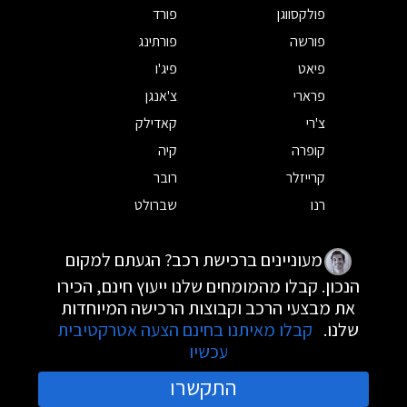
פולקסווגן
פורד
פורשה
פורתינג
פיאט
פיג'ו
פרארי
צ'אנגן
צ'רי
קאדילק
קופרה
קיה
קרייזלר
רובר
רנו
שברולט
מעוניינים ברכישת רכב? הגעתם למקום
הנכון. קבלו מהמומחים שלנו ייעוץ חינם, הכירו
את מבצעי הרכב וקבוצות הרכישה המיוחדות
שלנו.
קבלו מאיתנו בחינם הצעה אטרקטיבית
עכשיו
התקשרו