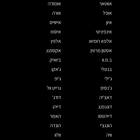
אווטאר
אומודה
אופל
אורה
איון
אייווייס
אינפיניטי
איסוזו
אלפא רומיאו
אלפין
אסטון מרטין
אקספנג
ב.מ.וו
ביואיק
בנטלי
ג'אקו
ג'ילי
ג'יפ
ג'נסיס
גרייט וול
דאצ'יה
דודג'
דונגפנג
דייהו
דייהטסו
האמר
הונגצ'י
הונדה
וויה
וולוו