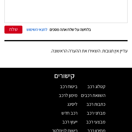
שלח
בלחיצה על שלח אתה מסכים
לתנאי השימוש
עדיין אין תגובות. השאירו את ההערה הראשונה.
קישורים
קטלוג רכב
ביטוח רכב
השוואת רכבים
מימון לרכב
כתבות רכב
ליסינג
מבחני רכב
רכב חדש
מבצעי רכב
ייעוץ רכב
מחירון רכב
רישום לניוזלטר