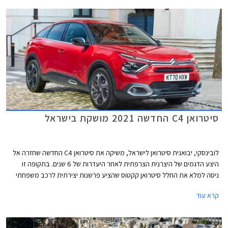
סיטרואן C4 החדשה 2021 מושקת בישראל
לובינסקי, יבואנית סיטרואן לישראל, משיקה את סיטרואן C4 החדשה שחזרה אל
היצע הדגמים של היצרנית הצרפתית לאחר היעדרות של 6 שנים. בתקופה זו
ניסה למלא את החלל סיטרואן קקטוס שהציע פרשנות יצירתית לרכב משפחתי
בשילוב מאפיינים של רכב פנאי, אך לבסוף החליטה היצרנית להפסיק את ייצורו
קרא עוד
ולהשיב לחיים את סיטרואן C4 בדור חדש.