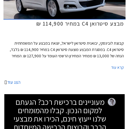
מבצע סיטרואן C4 במחיר 114,900 ₪
קבוצת לובינסקי, יבואנית סיטרואן לישראל, יוצאת במבצע על המשפחתית
סיטרואן C4. במסגרת המבצע מוצעת סיטרואן C4 במחיר 114,900 ₪ בלבד,
הנחה של 13,000 ₪ ממחיר המחירון הרשמי העומד על 127,900 ₪. המחיר
תקף לעסקת מזומן ומוגבל למאה רכבים בלבד. בנוסף ייהנו הלקוחות ממסלול
קרא עוד
טרייד אין במחיר מחירון ופריסת היתרה לתשלומים ללא ריבית. המבצע יערך
בכל אולמות התצוגה של סיטרואן בישראל.
הצג עוד
מעוניינים ברכישת רכב? הגעתם
למקום הנכון. קבלו מהמומחים
שלנו ייעוץ חינם, הכירו את מבצעי
הרכב וקבוצות הרכישה המיוחדות