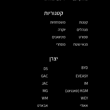
קטגוריות
קטנות
משפחתיות
מנהלים
יוקרה
ספורט
מיניוואנים
פנאי שטח
מסחרי
יצרן
BYD
DS
GAC
EVEASY
JAC
IM
KGM (סאנגיונג)
MG
WM
WEY
אאודי
אבארט