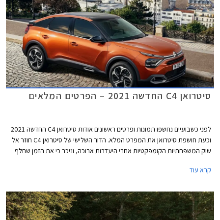
סיטרואן C4 החדשה 2021 – הפרטים המלאים
לפני כשבועיים נחשפו תמונות ופרטים ראשונים אודות סיטרואן C4 החדשה 2021
וכעת חושפת סיטרואן את המפרט המלא. הדור השלישי של סיטרואן C4 חוזר אל
שוק המשפחתיות הקומפקטיות אחרי היעדרות ארוכה, וניכר כי את הזמן שחלף
ניצלה סיטרואן על מנת לתכנן משפחתית קומפקטית ייחודית ושונה מהמקובל.
קרא עוד