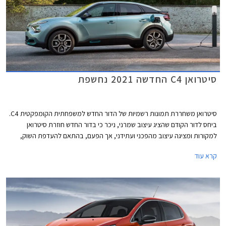
סיטרואן C4 החדשה 2021 נחשפת
סיטרואן משחררת תמונות רשמיות של הדור החדש למשפחתית הקומפקטית C4.
ביחס לדור הקודם שהציג עיצוב שמרני, ניכר כי בדור החדש חוזרת סיטרואן
למקורות ומציגה עיצוב מהפכני ועתידני, אך הפעם, בהתאם להעדפת השוק,
בחרה סיטרואן בתצורת קרוסאובר קופה ארבע דלתות במקום מרכב האצ'בק
קרא עוד
מסורתי.