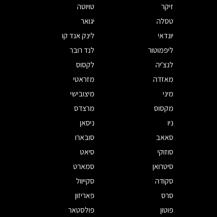
זיקר
טויוטה
טסלה
יגואר
יונדאי
לינק אנד קו
ליפמוטור
לנד רובר
לנצ'יה
לקסוס
מאזדה
מזראטי
מיני
מיצובישי
מקסוס
מרצדס
ניו
ניסאן
סאאב
סובארו
סוזוקי
סיאט
סיטרואן
סמארט
סקודה
סקייוול
סרס
פאריזון
פוטון
פולסטאר