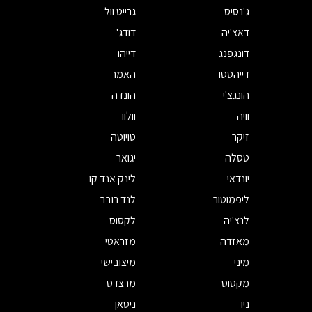
ג'נסיס
גרייט וול
דאצ'יה
דודג'
דונגפנג
דייהו
דייהטסו
האמר
הונגצ'י
הונדה
וויה
וולוו
זיקר
טויוטה
טסלה
יגואר
יונדאי
לינק אנד קו
ליפמוטור
לנד רובר
לנצ'יה
לקסוס
מאזדה
מזראטי
מיני
מיצובישי
מקסוס
מרצדס
ניו
ניסאן