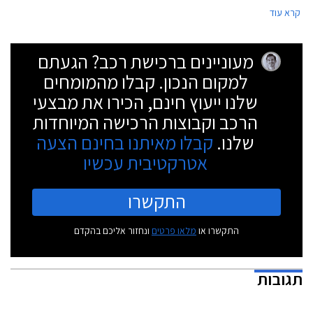
סיטרואן שהדור הנוכחי שלה הגיעה ארצה בשנת 2009 עם מנוע 2.0 ליטר בגרסה
קרא עוד
הבסיסית.
מעוניינים ברכישת רכב? הגעתם
למקום הנכון. קבלו מהמומחים
שלנו ייעוץ חינם, הכירו את מבצעי
הרכב וקבוצות הרכישה המיוחדות
שלנו.
קבלו מאיתנו בחינם הצעה
אטרקטיבית עכשיו
התקשרו
התקשרו או
מלאו פרטים
ונחזור אליכם בהקדם
תגובות