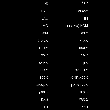
BYD
DS
GAC
EVEASY
JAC
IM
KGM (סאנגיונג)
MG
WM
WEY
אאודי
אבארט
אווטאר
אומודה
אופל
אורה
איון
אייווייס
אינפיניטי
איסוזו
אלפא רומיאו
אלפין
אסטון מרטין
אקספנג
ב.מ.וו
ביואיק
בנטלי
ג'אקו
ג'ילי
ג'יפ