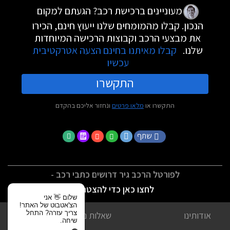
מעוניינים ברכישת רכב? הגעתם למקום
הנכון. קבלו מהמומחים שלנו ייעוץ חינם, הכירו
את מבצעי הרכב וקבוצות הרכישה המיוחדות
שלנו.
קבלו מאיתנו בחינם הצעה אטרקטיבית
עכשיו
התקשרו
התקשרו או
מלאו פרטים
ונחזור אליכם בהקדם
שתף
לפורטל הרכב גיר דרושים כתבי רכב -
לחצו כאן כדי להצטרף
שלום 👋 אני
הצ'אטבוט של האתר!
צריך עזרה? התחל
אודותינו
שאלות נפוצות
שיחה.