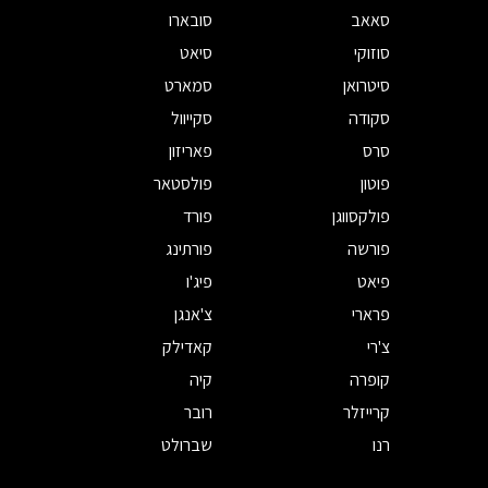
סאאב
סובארו
סוזוקי
סיאט
סיטרואן
סמארט
סקודה
סקייוול
סרס
פאריזון
פוטון
פולסטאר
פולקסווגן
פורד
פורשה
פורתינג
פיאט
פיג'ו
פרארי
צ'אנגן
צ'רי
קאדילק
קופרה
קיה
קרייזלר
רובר
רנו
שברולט