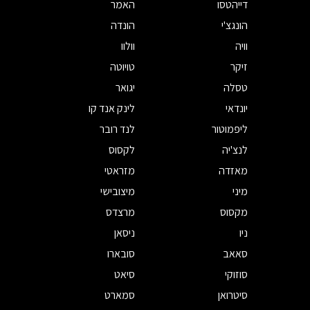
דייהטסו
האמר
הונגצ'י
הונדה
וויה
וולוו
זיקר
טויוטה
טסלה
יגואר
יונדאי
לינק אנד קו
ליפמוטור
לנד רובר
לנצ'יה
לקסוס
מאזדה
מזראטי
מיני
מיצובישי
מקסוס
מרצדס
ניו
ניסאן
סאאב
סובארו
סוזוקי
סיאט
סיטרואן
סמארט