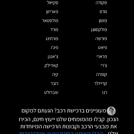
סקודה
סקייוול
סרס
פאריזון
פוטון
פולסטאר
פולקסווגן
פורד
פורשה
פורתינג
פיאט
פיג'ו
פרארי
צ'אנגן
צ'רי
קאדילק
קופרה
קיה
קרייזלר
רובר
רנו
שברולט
מעוניינים ברכישת רכב? הגעתם למקום
הנכון. קבלו מהמומחים שלנו ייעוץ חינם, הכירו
את מבצעי הרכב וקבוצות הרכישה המיוחדות
שלנו.
קבלו מאיתנו בחינם הצעה אטרקטיבית