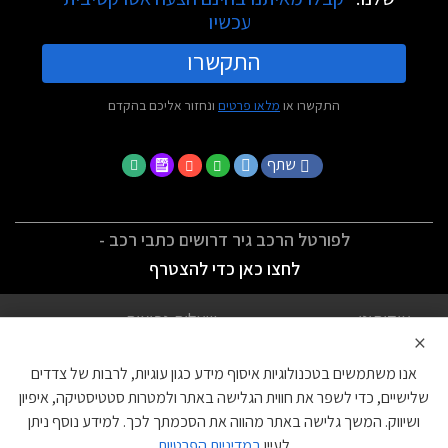
עכשיו
התקשרו
התקשרו או
מלאו פרטים
ונחזור אליכם בהקדם
שתף
לפורטל הרכב גיר דרושים כתבי רכב -
לחצו כאן כדי להצטרף
אודותינו
שאלות נפוצות
×
לתנאי השימוש
מדיניות פרטיות
אנו משתמשים בטכנולוגיות איסוף מידע כגון עוגיות, לרבות של צדדים
הצהרת נגישות
צור קשר
שלישיים, כדי לשפר את חווית הגלישה באתר ולמטרות סטטיסטיקה, איפיון
ושיווק. המשך גלישה באתר מהווה את הסכמתך לכך. למידע נוסף ניתן
עוגיות
לעיין
במדיניות הפרטיות