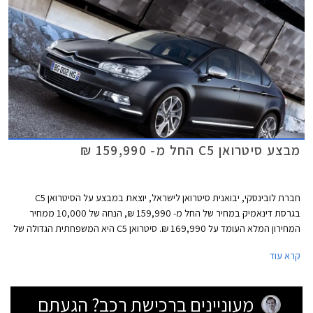
מבצע סיטרואן C5 החל מ- 159,990 ₪
חברת לובינסקי, יבואנית סיטרואן לישראל, יוצאת במבצע על הסיטרואן C5
בגרסת דינאמיק במחיר של החל מ- 159,990 ₪, הנחה של 10,000 ממחיר
המחירון המלא העומד על 169,990 ₪. סיטרואן C5 היא המשפחתית הגדולה של
סיטרואן שהדור הנוכחי שלה הגיעה ארצה בשנת 2009 עם מנוע 2.0 ליטר בגרסה
קרא עוד
הבסיסית.
מעוניינים ברכישת רכב? הגעתם