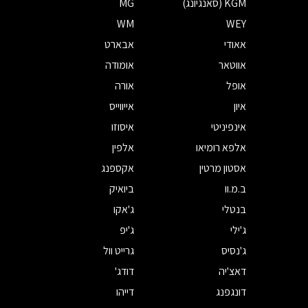
KGM (סאנגיונג)
MG
WM
WEY
אאודי
אבארט
אווטאר
אומודה
אופל
אורה
איון
אייווייס
אינפיניטי
איסוזו
אלפא רומיאו
אלפין
אסטון מרטין
אקספנג
ב.מ.וו
ביואיק
בנטלי
ג'אקו
ג'ילי
ג'יפ
ג'נסיס
גרייט וול
דאצ'יה
דודג'
דונגפנג
דייהו