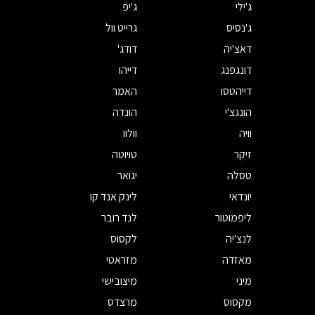
ג'ילי
ג'יפ
ג'נסיס
גרייט וול
דאצ'יה
דודג'
דונגפנג
דייהו
דייהטסו
האמר
הונגצ'י
הונדה
וויה
וולוו
זיקר
טויוטה
טסלה
יגואר
יונדאי
לינק אנד קו
ליפמוטור
לנד רובר
לנצ'יה
לקסוס
מאזדה
מזראטי
מיני
מיצובישי
מקסוס
מרצדס