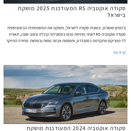
סקודה אוקטביה RS המעודכנת 2025 מושקת
בישראל
צ'מפיון מוטורס, יבואנית סקודה לישראל, משיקה את המשפחתית הביצועיסטית
סקודה אוקטביה RS לאחר מתיחת פנים במסגרתה קיבלה עיצוב שונה, תאורת
לד מטריקס מתקדמת כסטנדרט, ותוספות אבזור נוחות ובטיחות. מחירה התייקר
משמעותית ב- 27,000 ₪ ביחס לדגם היוצא ועומד כעת על 266,990 ₪. לשם
קרא עוד
ההשוואה, קופרה לאון VZ מוצעת במחיר 264,400 ₪ ופולקסווגן גולף GTI
מוצעת במחיר 304,900 ₪.
סקודה אוקטביה 2024 המעודכנת מושקת