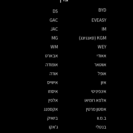
BYD
DS
GAC
EVEASY
JAC
IM
KGM (סאנגיונג)
MG
WM
WEY
אאודי
אבארט
אווטאר
אומודה
אופל
אורה
איון
אייווייס
אינפיניטי
איסוזו
אלפא רומיאו
אלפין
אסטון מרטין
אקספנג
ב.מ.וו
ביואיק
בנטלי
ג'אקו