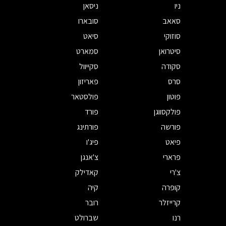
ניו
ניסאן
סאאב
סובארו
סוזוקי
סיאט
סיטרואן
סמארט
סקודה
סקייוול
סרס
פאריזון
פוטון
פולסטאר
פולקסווגן
פורד
פורשה
פורתינג
פיאט
פיג'ו
פרארי
צ'אנגן
צ'רי
קאדילק
קופרה
קיה
קרייזלר
רובר
רנו
שברולט