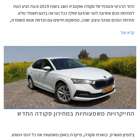
הדור הרביעי והנוכחי של סקודה אוקטביה הוצג בשנת 2019 וכעת הגיע העת
למתיחת פנים אחרונה לפני שהדגם יוחלף ככל הנראה בדגם חשמלי מלא.
מתיחת הפנים מציגה עיצוב שונה, ממשקים חדשים עם הנדסת אנוש משופרת,
ותוספת אבזור. סקודה אוקטביה RS הספורטיבית מקבלת תוספת של 20 כ"ס.
קרא עוד
התייקרויות משמעותיות במחירון סקודה החדש
צ'מפיון מוטורס, יבואנית סקודה, מייקרת באופן משמעותי את כל דגמי המותג