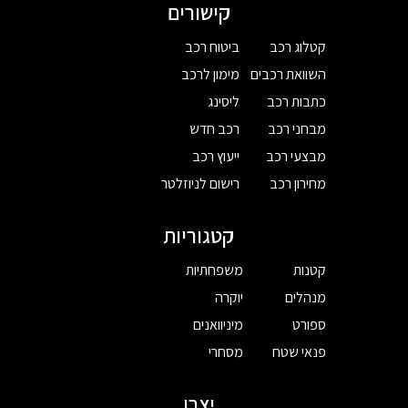
קישורים
קטלוג רכב
ביטוח רכב
השוואת רכבים
מימון לרכב
כתבות רכב
ליסינג
מבחני רכב
רכב חדש
מבצעי רכב
ייעוץ רכב
מחירון רכב
רישום לניוזלטר
קטגוריות
קטנות
משפחתיות
מנהלים
יוקרה
ספורט
מיניוואנים
פנאי שטח
מסחרי
יצרן