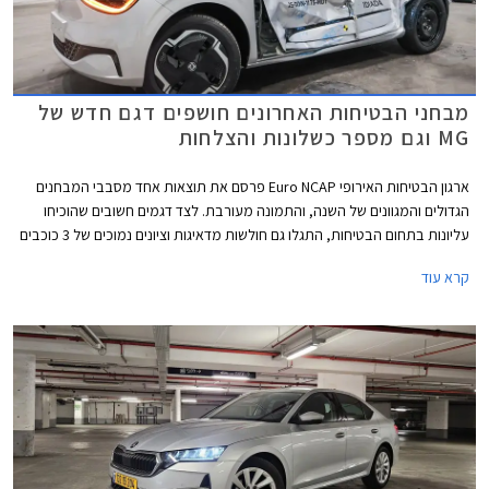
מבחני הבטיחות האחרונים חושפים דגם חדש של
MG וגם מספר כשלונות והצלחות
ארגון הבטיחות האירופי Euro NCAP פרסם את תוצאות אחד מסבבי המבחנים
הגדולים והמגוונים של השנה, והתמונה מעורבת. לצד דגמים חשובים שהוכיחו
עליונות בתחום הבטיחות, התגלו גם חולשות מדאיגות וציונים נמוכים של 3 כוכבים
מתוך 5 בדגמי דונגפנג בוקס ופולקסווגן טי-קרוס הותיק שהתייצב למבחן חוזר על
קרא עוד
מנת לבדוק את רמת בטיחותו בסטנדרטים של היום.