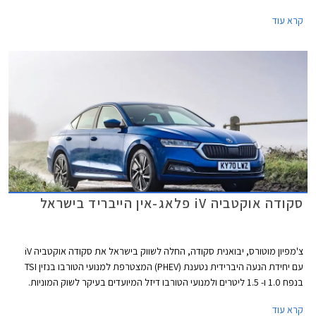
פרימיום. מתוך 14 רכבים שנבחנו 11 זכו בציון מרבי של 5 כוכבים ושלושה דגמים
קרא עוד
הסתפקו בציון של 4 כוכבים. רשימת הדגמים שנבחנו: לוסיד אייר, לקסוס RX,
מרצדס GLC, צ'רי FX (אומודה 5), פולקסווגן ID.Buzz, MG 4 EV, מקסוס מיפה 9,
פורד ריינג'ר, פולקסווגן אמארוק, לנד רובר דיסקברי, פיג'ו 408, סקודה
אוקטביה, פורד פומה, ופולקסווגן טוראן. בנוסף העניק הארגון ציון לסיטרואן C4 X
המוארכת בהסתמך על המבחן שנערך לגרסה הסטנדרטית.
סקודה אוקטביה iV פלאג-אין הייבריד בישראל
צ'מפיון מוטורס, יבואנית סקודה, החלה לשווק בישראל את סקודה אוקטביה iV
עם יחידת הנעה היברידית נטענת (PHEV) המצטרפת למנועי הטורבו בנזין TSI
בנפח 1.0 ו- 1.5 ליטרים ולמנועי הטורבו דיזל המיועדים בעיקר לשוק המוניות.
המראה החיצוני זהה לדגמים המוכרים למעט כיסוי שקע הטעינה על הכנף
קרא עוד
הקדמית בסמוך לדלת הנהג.