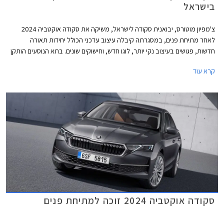
בישראל
צ'מפיון מוטורס, יבואנית סקודה לישראל, משיקה את סקודה אוקטביה 2024
לאחר מתיחת פנים, במסגרתה קיבלה עיצוב עדכני הכולל יחידות תאורה
חדשות, פגושים בעיצוב נקי יותר, לוגו חדש, וחישוקים שונים. בתא הנוסעים הותקן
מסך מרכזי חדש עם ממשק גרפי משופר, לוח מחוונים דיגיטלי כסטנדרט, ושקעי
קרא עוד
USB-C בהספק 45W לטובת טעינה מהירה יותר. בנוסף עודכן היצע המנועים
הכוללים מערכת מיילד הייבריד במתח 48V. סקודה אוקטביה החדשה מוצעת
במחיר שובר שוק העומד על החל מ- 150,990 ₪.
סקודה אוקטביה 2024 זוכה למתיחת פנים