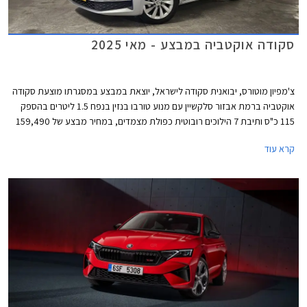
סקודה אוקטביה במבצע - מאי 2025
צ'מפיון מוטורס, יבואנית סקודה לישראל, יוצאת במבצע במסגרתו מוצעת סקודה
אוקטביה ברמת אבזור סלקשיין עם מנוע טורבו בנזין בנפח 1.5 ליטרים בהספק
115 כ"ס ותיבת 7 הילוכים רובוטית כפולת מצמדים, במחיר מבצע של 159,490
₪ המגלם הנחה של 5,000 ₪ ממחיר המחירון. המבצע יתקיים בכל אולמות
קרא עוד
התצוגה של סקודה בין התאריכים 14-30 במאי 2025 או עד גמר המלאי העומד
על 50 רכבים.