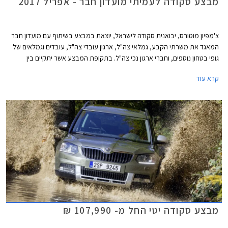
מבצע סקודה לעמיתי מועדון חבר - אפריל 2017
צ'מפיון מוטורס, יבואנית סקודה לישראל, יוצאת במבצע בשיתוף עם מועדון חבר
המאגד את משרתי הקבע, גמלאי צה"ל, ארגון עובדי צה"ל, עובדים וגמלאים של
גופי בטחון נוספים, וחברי ארגון נכי צה"ל. בתקופת המבצע אשר יתקיים בין
התאריכים 24.03.2017-25.04.2017 ייהנו חברי המועדון מהנחות, הטבות
קרא עוד
אבזור, ותנאי מימון מיוחדים על מגוון דגמי סקודה המשווקים בישראל.
מבצע סקודה יטי החל מ- 107,990 ₪