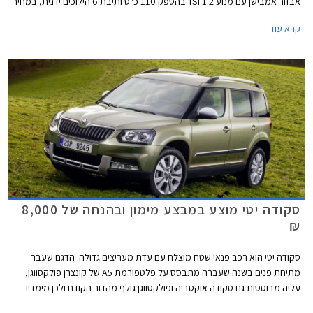
אבזור אמבישן עם מנוע 1.2 TSI בהספק 110 כ"ס ותיבת 6 הילוכים ידנית, במחיר
116,990 ₪ המגלם הנחה של 8,000 ₪ ממחיר המחירון העומד על 124,990
קרא עוד
₪.
סקודה יטי מוצע במבצע מימון ובהנחה של 8,000
₪
סקודה יטי הוא רכב פנאי שטח מוצלח עם עדת מעריצים גדולה. הדגם שעבר
מתיחת פנים בשנה שעברה מתבסס על פלטפורמת A5 של קונצרן פולקסווגן,
עליה מבוססות גם סקודה אוקטביה ופולקסווגן גולף מהדור הקודם ולכן מימדיו
קומפקטיים למדי. היטי מרווח יותר מרכבי הפנאי העירוניים דוגמת ניסאן ג'וק אך