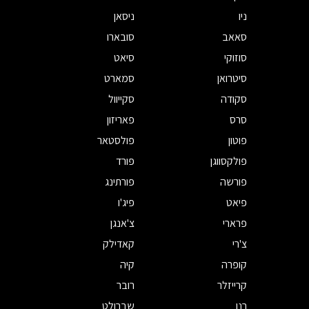
ניו
ניסאן
סאאב
סובארו
סוזוקי
סיאט
סיטרואן
סמארט
סקודה
סקייוול
סרס
פאריזון
פוטון
פולסטאר
פולקסווגן
פורד
פורשה
פורתינג
פיאט
פיג'ו
פרארי
צ'אנגן
צ'רי
קאדילק
קופרה
קיה
קרייזלר
רובר
רנו
שברולט