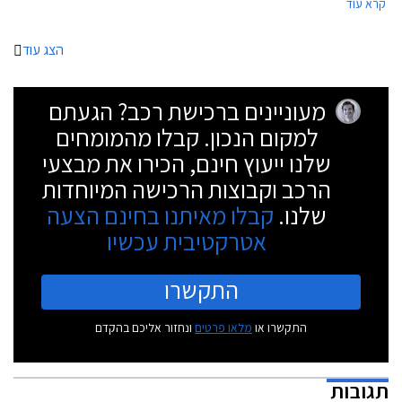
קרא עוד
קטן יותר מדגמים דוגמת קיה ספורטאז'. עיצוב הפנים פשוט אך איכותי ושומר על
אופיה המוכר של סקודה, כך גם העיצוב החיצוני. סקודה יטי משווק בישראל
בגרסת אאוטדור המצויידת בפגושים וחלקי מרכב שחורים שמעניקים לרכב חזות
הצג עוד
שטח קשוחה.
מעוניינים ברכישת רכב? הגעתם
למקום הנכון. קבלו מהמומחים
שלנו ייעוץ חינם, הכירו את מבצעי
הרכב וקבוצות הרכישה המיוחדות
שלנו.
קבלו מאיתנו בחינם הצעה
אטרקטיבית עכשיו
התקשרו
התקשרו או
מלאו פרטים
ונחזור אליכם בהקדם
תגובות