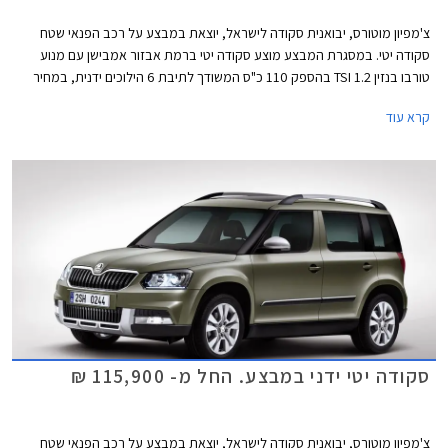
צ'מפיון מוטורס, יבואנית סקודה לישראל, יוצאת במבצע על רכב הפנאי שטח
סקודה יטי. במסגרת המבצע מוצע סקודה יטי ברמת אבזור אמבישן עם מנוע
טורבו בנזין 1.2 TSI בהספק 110 כ"ס המשודך לתיבת 6 הילוכים ידנית, במחיר
107,990 ₪ המגלם הנחה של 12,000 ₪ ממחיר המחירון העומד על 119,990
קרא עוד
₪. כמו כן, מוצע סקודה יטי עם מנועים חזקים יותר בהספק של עד 150 כ"ס ועם
מערכת הנעה כפולה בגרסאות הבכירות.
סקודה יטי ידני במבצע. החל מ- 115,900 ₪
צ'מפיון מוטורס, יבואנית סקודה לישראל, יוצאת במבצע על רכב הפנאי שטח