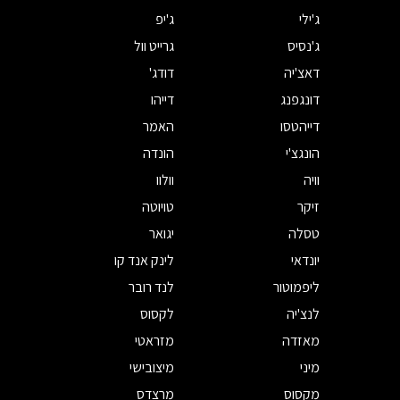
ג'ילי
ג'יפ
ג'נסיס
גרייט וול
דאצ'יה
דודג'
דונגפנג
דייהו
דייהטסו
האמר
הונגצ'י
הונדה
וויה
וולוו
זיקר
טויוטה
טסלה
יגואר
יונדאי
לינק אנד קו
ליפמוטור
לנד רובר
לנצ'יה
לקסוס
מאזדה
מזראטי
מיני
מיצובישי
מקסוס
מרצדס