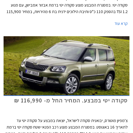
סקודה יטי. במסגרת המבצע מוצע סקודה יטי ברמת אבזור אמבישן, עם מנוע
1.2 TSI בהספק 110 כ"ס ותיבת הילוכים ידנית בת 6 מהירויות, במחיר 115,900
₪ המגלם הנחה של 8,000 ₪ ממחיר המחירון העומד על 123,900 ₪. המבצע
קרא עוד
תקף עד גמר המלאי או עד 24 בדצמבר וייערך בכל אולמות התצוגה של סקודה
בישראל.
סקודה יטי במבצע. המחיר החל מ- 116,990 ₪
צ'מפיון מוטורס, יבואנית סקודה לישראל, יוצאת במבצע על סקודה יטי עד
לתאריך 16 באוגוסט. במסגרת המבצע מוצע רכב הפנאי שטח סקודה יטי ברמת