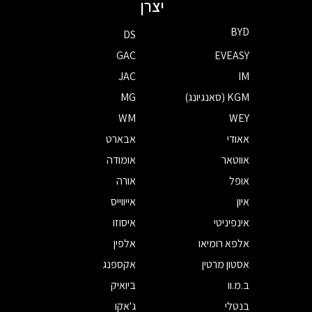
יצרן
BYD
DS
GAC
EVEASY
JAC
IM
KGM (סאנגיונג)
MG
WM
WEY
אאודי
אבארט
אווטאר
אומודה
אופל
אורה
איון
אייווייס
אינפיניטי
איסוזו
אלפא רומיאו
אלפין
אסטון מרטין
אקספנג
ב.מ.וו
ביואיק
בנטלי
ג'אקו