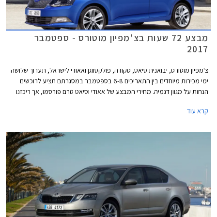
מבצע 72 שעות בצ'מפיון מוטורס - ספטמבר
2017
צ'מפיון מוטורס, יבואנית סיאט, סקודה, פולקסווגן ואאודי לישראל, תערוך שלושה
ימי מכירות מיוחדים בין התאריכים 6-8 בספטמבר במסגרתם תציע לרוכשים
הנחות על מגוון דגמיה. מחירי המבצע של אאודי וסיאט טרם פורסמו, אך ריכזנו
עבורכם מספר דוגמאות להנחות המוצעות באולמות התצוגה של סקודה
קרא עוד
ופולקסווגן.