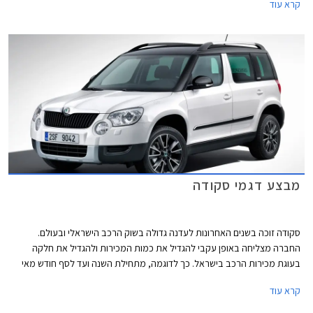
קרא עוד
במעטפת בעלת עיצוב ייחודי.
מבצע דגמי סקודה
סקודה זוכה בשנים האחרונות לעדנה גדולה בשוק הרכב הישראלי ובעולם.
החברה מצליחה באופן עקבי להגדיל את כמות המכירות ולהגדיל את חלקה
בעוגת מכירות הרכב בישראל. כך לדוגמה, מתחילת השנה ועד לסף חודש מאי
מכרה החברה 5,478 רכבים (בנוסף מכרה החברה 697 מוניות) גידול של
קרא עוד
14.8% לעומת התקופה המקבילה אשתקד בה מכרה החברה 4,772 רכבים.
נתון המכירות מציב את סקודה במקום החמישי בטבלת המכירות מתחילת השנה