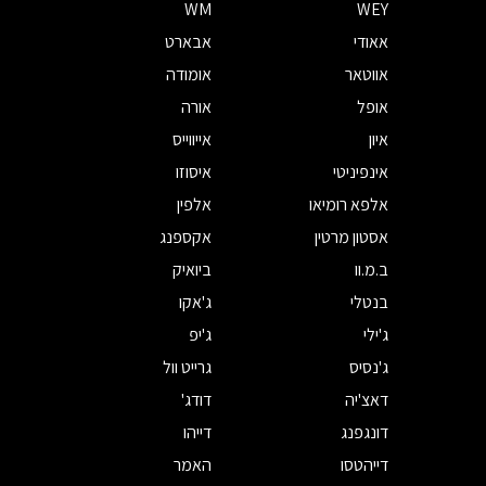
WM
WEY
אאודי
אבארט
אווטאר
אומודה
אופל
אורה
איון
אייווייס
אינפיניטי
איסוזו
אלפא רומיאו
אלפין
אסטון מרטין
אקספנג
ב.מ.וו
ביואיק
בנטלי
ג'אקו
ג'ילי
ג'יפ
ג'נסיס
גרייט וול
דאצ'יה
דודג'
דונגפנג
דייהו
דייהטסו
האמר