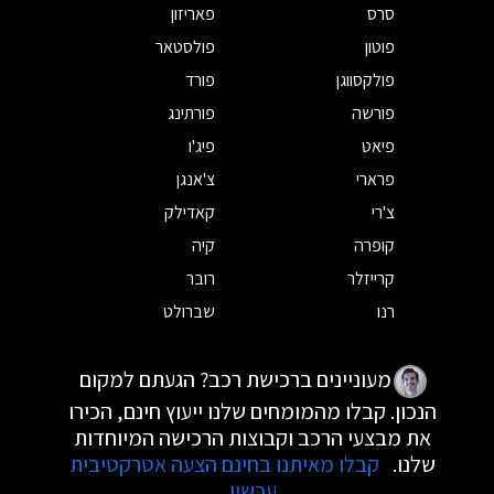
סרס
פאריזון
פוטון
פולסטאר
פולקסווגן
פורד
פורשה
פורתינג
פיאט
פיג'ו
פרארי
צ'אנגן
צ'רי
קאדילק
קופרה
קיה
קרייזלר
רובר
רנו
שברולט
מעוניינים ברכישת רכב? הגעתם למקום
הנכון. קבלו מהמומחים שלנו ייעוץ חינם, הכירו
את מבצעי הרכב וקבוצות הרכישה המיוחדות
שלנו.
קבלו מאיתנו בחינם הצעה אטרקטיבית
עכשיו