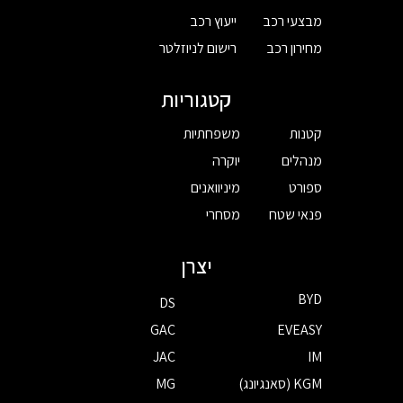
מבצעי רכב
ייעוץ רכב
מחירון רכב
רישום לניוזלטר
קטגוריות
קטנות
משפחתיות
מנהלים
יוקרה
ספורט
מיניוואנים
פנאי שטח
מסחרי
יצרן
BYD
DS
GAC
EVEASY
JAC
IM
KGM (סאנגיונג)
MG