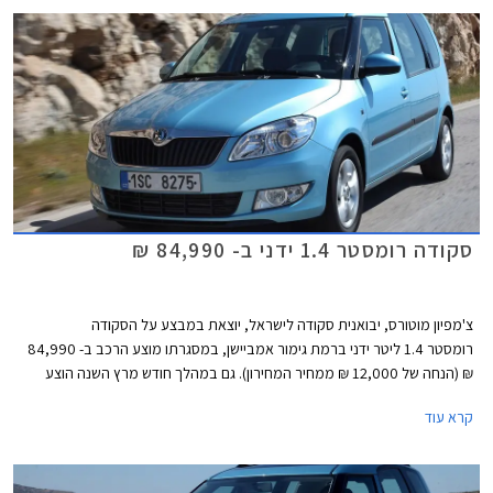
ועד לחודש מאי והיא מותג הרכב האירופאי השני במכירות אחרי פורד. ניתן לשער
שנתון המכירות של סקודה ימשיך לגדול בתקופה הקרובה לאחר השקת הראפיד
החדשה וההשקה הצפויה של האוקטביה החדשה הכל כך חשובה לסקודה בשוק
הרכב בישראל ובכלל.
סקודה רומסטר 1.4 ידני ב- 84,990 ₪
צ'מפיון מוטורס, יבואנית סקודה לישראל, יוצאת במבצע על הסקודה
רומסטר 1.4 ליטר ידני ברמת גימור אמביישן, במסגרתו מוצע הרכב ב- 84,990
₪ (הנחה של 12,000 ₪ ממחיר המחירון). גם במהלך חודש מרץ השנה הוצע
הרומסטר 1.4 ליטר ידני במבצע אולם אז עמד מחירו לאחר הנחה על 89,990
קרא עוד
₪.