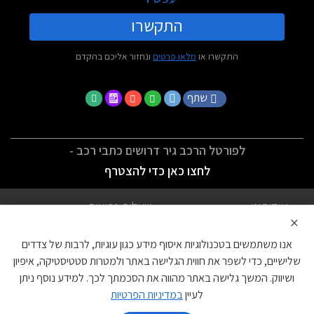
התקשרו
התקשרו או
מלאו פרטים
ונחזור אליכם בהקדם
שתף
לפורטל הרכב גיר דרושים כתבי רכב -
לחצו כאן כדי להצטרף
אודותינו
שאלות נפוצות
×
לתנאי השימוש
מדיניות פרטיות
אנו משתמשים בטכנולוגיות איסוף מידע כגון עוגיות, לרבות של צדדים
הצהרת נגישות
צור קשר
שלישיים, כדי לשפר את חווית הגלישה באתר ולמטרות סטטיסטיקה, איפיון
ושיווק. המשך גלישה באתר מהווה את הסכמתך לכך. למידע נוסף ניתן
עוגיות
לעיין
במדיניות הפרטיות