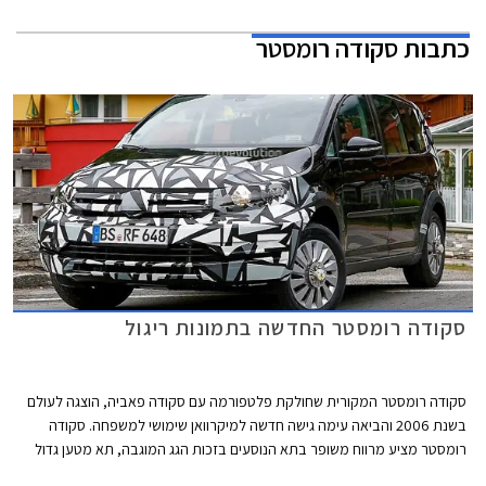
כתבות
סקודה רומסטר
סקודה רומסטר החדשה בתמונות ריגול
סקודה רומסטר המקורית שחולקת פלטפורמה עם סקודה פאביה, הוצגה לעולם
בשנת 2006 והביאה עימה גישה חדשה למיקרוואן שימושי למשפחה. סקודה
רומסטר מציע מרווח משופר בתא הנוסעים בזכות הגג המוגבה, תא מטען גדול
ונוח להעמסה ומושבים מודולאריים הנעים על מסילות וניתנים לקיפול. כל זאת