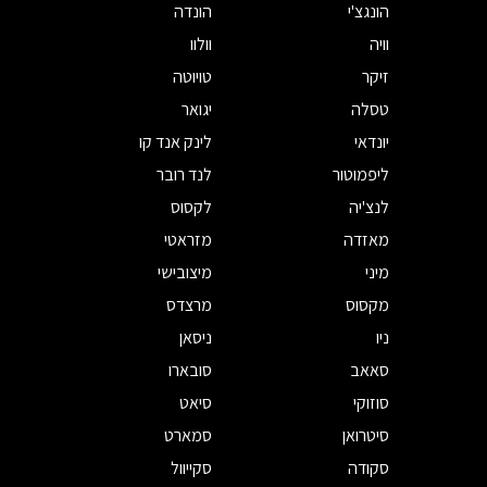
הונגצ'י
הונדה
וויה
וולוו
זיקר
טויוטה
טסלה
יגואר
יונדאי
לינק אנד קו
ליפמוטור
לנד רובר
לנצ'יה
לקסוס
מאזדה
מזראטי
מיני
מיצובישי
מקסוס
מרצדס
ניו
ניסאן
סאאב
סובארו
סוזוקי
סיאט
סיטרואן
סמארט
סקודה
סקייוול