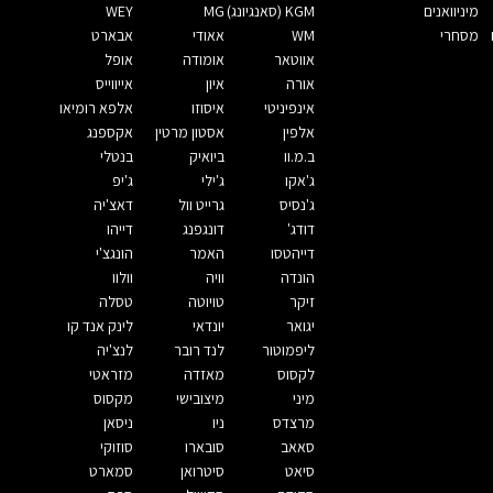
מיניוואנים
KGM (סאנגיונג)
MG
WEY
מסחרי
WM
אאודי
אבארט
אווטאר
אומודה
אופל
אורה
איון
אייווייס
אינפיניטי
איסוזו
אלפא רומיאו
אלפין
אסטון מרטין
אקספנג
ב.מ.וו
ביואיק
בנטלי
ג'אקו
ג'ילי
ג'יפ
ג'נסיס
גרייט וול
דאצ'יה
דודג'
דונגפנג
דייהו
דייהטסו
האמר
הונגצ'י
הונדה
וויה
וולוו
זיקר
טויוטה
טסלה
יגואר
יונדאי
לינק אנד קו
ליפמוטור
לנד רובר
לנצ'יה
לקסוס
מאזדה
מזראטי
מיני
מיצובישי
מקסוס
מרצדס
ניו
ניסאן
סאאב
סובארו
סוזוקי
סיאט
סיטרואן
סמארט