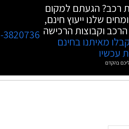
שת רכב? הגעתם למקום
מחים שלנו ייעוץ חינם,
הרכב וקבוצות הרכישה
3-3820736
בלו מאיתנו בחינם
 עכשיו
ליכם בהקדם