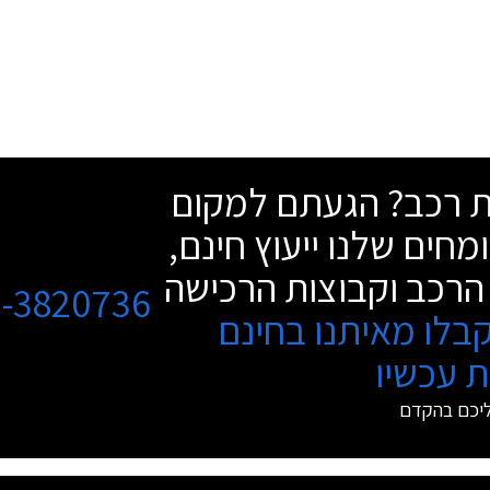
שת רכב? הגעתם למקום
מחים שלנו ייעוץ חינם,
הרכב וקבוצות הרכישה
3-3820736
בלו מאיתנו בחינם
 עכשיו
ליכם בהקדם