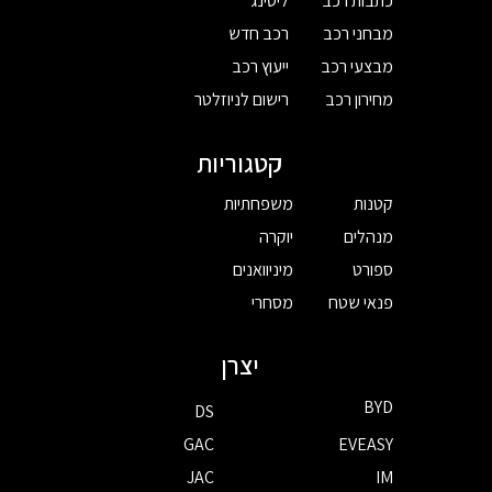
כתבות רכב
ליסינג
מבחני רכב
רכב חדש
מבצעי רכב
ייעוץ רכב
מחירון רכב
רישום לניוזלטר
קטגוריות
קטנות
משפחתיות
מנהלים
יוקרה
ספורט
מיניוואנים
פנאי שטח
מסחרי
יצרן
BYD
DS
GAC
EVEASY
JAC
IM