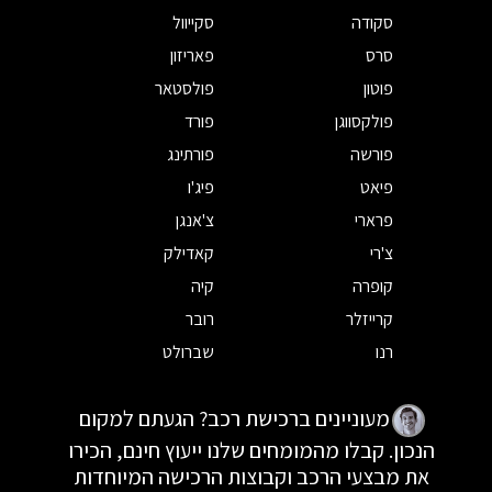
סקודה
סקייוול
סרס
פאריזון
פוטון
פולסטאר
פולקסווגן
פורד
פורשה
פורתינג
פיאט
פיג'ו
פרארי
צ'אנגן
צ'רי
קאדילק
קופרה
קיה
קרייזלר
רובר
רנו
שברולט
מעוניינים ברכישת רכב? הגעתם למקום
הנכון. קבלו מהמומחים שלנו ייעוץ חינם, הכירו
את מבצעי הרכב וקבוצות הרכישה המיוחדות