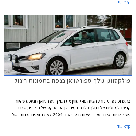
קרא עוד
בישראל בתחילת אוקטובר השנה עם תג מחיר של 154,900 ₪. המבצע תקף
לעסקת מזומן בלבד וללא טרייד אין.
פולקסווגן גולף ספורטוואן נצפה בתמונות ריגול
בתערוכת פרנקפורט הציגה פולקסווגן את הגולף ספורטוואן קונספט שהיווה
קדימון למחליפו של הגולף פלוס - המיניוואן הקומפקטי של היצרנית שצבר
פופולאריות מאז הושק לראשונה בסוף שנת 2004. כעת נחשפו תמונות ריגול
ראשונות של הרכב כשהוא נטול הסוואה ועובר מבחני חורף לקראת השקתו
קרא עוד
הצפויה באביב 2014. פנסי הראלי המשוגעים המותקנים בחזית הרכב ככל
הנראה ינשרו בדרך לפס הייצור.