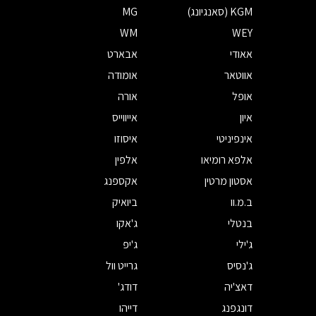
KGM (סאנגיונג)
MG
WM
WEY
אאודי
אבארט
אווטאר
אומודה
אופל
אורה
איון
אייווייס
אינפיניטי
איסוזו
אלפא רומיאו
אלפין
אסטון מרטין
אקספנג
ב.מ.וו
ביואיק
בנטלי
ג'אקו
ג'ילי
ג'יפ
ג'נסיס
גרייט וול
דאצ'יה
דודג'
דונגפנג
דייהו