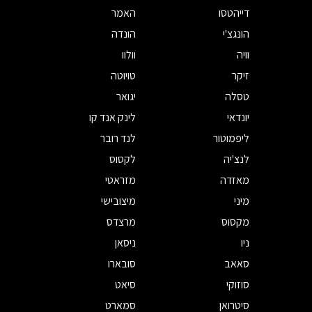
דייהטסו
האמר
הונגצ'י
הונדה
וויה
וולוו
זיקר
טויוטה
טסלה
יגואר
יונדאי
לינק אנד קו
ליפמוטור
לנד רובר
לנצ'יה
לקסוס
מאזדה
מזראטי
מיני
מיצובישי
מקסוס
מרצדס
ניו
ניסאן
סאאב
סובארו
סוזוקי
סיאט
סיטרואן
סמארט