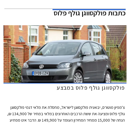
כתבות
פולקסווגן גולף פלוס
פולקסווגן גולף פלוס במבצע
צ'מפיון מוטורס, יבואנית פולקסווגן לישראל, מחסלת את מלאי דגמי פולקסווגן
גולף פלוס ומציעה את ששת הרכבים האחרונים במלאי במחיר של 134,900 ₪,
הנחה של 15,000 ממחיר המחירון העומד על 149,900 ₪. הדבר אינו מפתיע
שכן פולקסווגן גולף ספורט וואן, מחליפו של פולקסווגן גולף פלוס הותיק, הושק