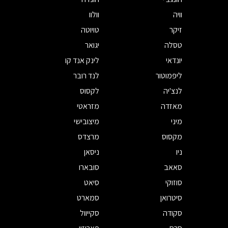
וויה
וולוו
זיקר
טויוטה
טסלה
יגואר
יונדאי
לינק אנד קו
ליפמוטור
לנד רובר
לנצ'יה
לקסוס
מאזדה
מזראטי
מיני
מיצובישי
מקסוס
מרצדס
ניו
ניסאן
סאאב
סובארו
סוזוקי
סיאט
סיטרואן
סמארט
סקודה
סקייוול