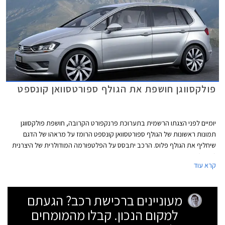
פולקסווגן חושפת את הגולף ספורטסוואן קונספט
יומיים לפני הצגתו הרשמית בתערוכת פרנקפורט הקרובה, חושפת פולקסווגן
תמונות ראשונות של הגולף ספורטסוואן קונספט הרומז על מראהו של הדגם
שיחליף את הגולף פלוס. הרכב יתבסס על הפלטפורמה המודולרית של היצרנית
(MQB).
קרא עוד
מעוניינים ברכישת רכב? הגעתם
למקום הנכון. קבלו מהמומחים