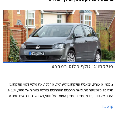
פולקסווגן גולף פלוס במבצע
צ'מפיון מוטורס, יבואנית פולקסווגן לישראל, מחסלת את מלאי דגמי פולקסווגן
גולף פלוס ומציעה את ששת הרכבים האחרונים במלאי במחיר של 134,900 ₪,
הנחה של 15,000 ממחיר המחירון העומד על 149,900 ₪. הדבר אינו מפתיע
שכן פולקסווגן גולף ספורט וואן, מחליפו של פולקסווגן גולף פלוס הותיק, הושק
קרא עוד
בישראל בתחילת אוקטובר השנה עם תג מחיר של 154,900 ₪. המבצע תקף
לעסקת מזומן בלבד וללא טרייד אין.