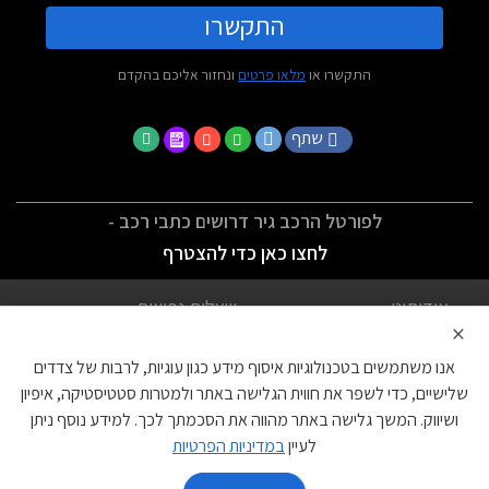
התקשרו
התקשרו או
מלאו פרטים
ונחזור אליכם בהקדם
שתף
לפורטל הרכב גיר דרושים כתבי רכב -
לחצו כאן כדי להצטרף
אודותינו
שאלות נפוצות
×
לתנאי השימוש
מדיניות פרטיות
אנו משתמשים בטכנולוגיות איסוף מידע כגון עוגיות, לרבות של צדדים
הצהרת נגישות
צור קשר
שלישיים, כדי לשפר את חווית הגלישה באתר ולמטרות סטטיסטיקה, איפיון
ושיווק. המשך גלישה באתר מהווה את הסכמתך לכך. למידע נוסף ניתן
עוגיות
לעיין
במדיניות הפרטיות