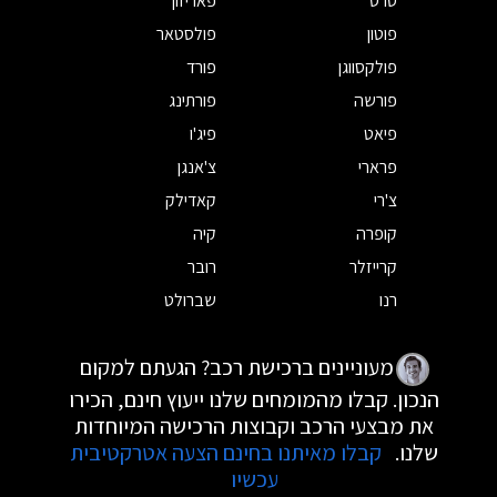
סרס
פאריזון
פוטון
פולסטאר
פולקסווגן
פורד
פורשה
פורתינג
פיאט
פיג'ו
פרארי
צ'אנגן
צ'רי
קאדילק
קופרה
קיה
קרייזלר
רובר
רנו
שברולט
מעוניינים ברכישת רכב? הגעתם למקום
הנכון. קבלו מהמומחים שלנו ייעוץ חינם, הכירו
את מבצעי הרכב וקבוצות הרכישה המיוחדות
שלנו.
קבלו מאיתנו בחינם הצעה אטרקטיבית
עכשיו