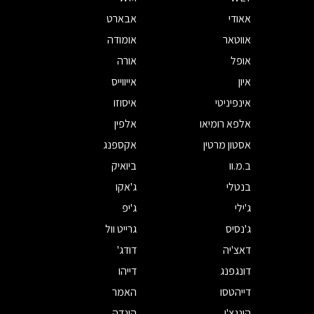
אאודי
אבארט
אווטאר
אומודה
אופל
אורה
איון
אייווייס
אינפיניטי
איסוזו
אלפא רומיאו
אלפין
אסטון מרטין
אקספנג
ב.מ.וו
ביואיק
בנטלי
ג'אקו
ג'ילי
ג'יפ
ג'נסיס
גרייט וול
דאצ'יה
דודג'
דונגפנג
דייהו
דייהטסו
האמר
הונגצ'י
הונדה