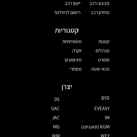
מבצעי רכב
ייעוץ רכב
מחירון רכב
רישום לניוזלטר
קטגוריות
קטנות
משפחתיות
מנהלים
יוקרה
ספורט
מיניוואנים
פנאי שטח
מסחרי
יצרן
BYD
DS
GAC
EVEASY
JAC
IM
KGM (סאנגיונג)
MG
WM
WEY