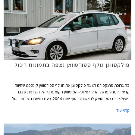
פולקסווגן גולף ספורטוואן נצפה בתמונות ריגול
בתערוכת פרנקפורט הציגה פולקסווגן את הגולף ספורטוואן קונספט שהיווה
קדימון למחליפו של הגולף פלוס - המיניוואן הקומפקטי של היצרנית שצבר
פופולאריות מאז הושק לראשונה בסוף שנת 2004. כעת נחשפו תמונות ריגול
ראשונות של הרכב כשהוא נטול הסוואה ועובר מבחני חורף לקראת השקתו
קרא עוד
הצפויה באביב 2014. פנסי הראלי המשוגעים המותקנים בחזית הרכב ככל
הנראה ינשרו בדרך לפס הייצור.