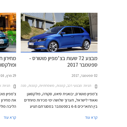
מצטרפת לסגמנט המנהלים בו טסלה מודל 3 נהנתה
מבעבר.
שנים ארוכות מהיעדר תחרות אבל בתקופה
האחרונה הצטרפו גם יונדאי איוניק 6 שתושק בחודש
הבא בישראל, BYD סיל שעושה את צעדיה
הראשונים באירופה בימים אלה ומכוניות סיניות
אחרות.
מבצע 72 שעות בצ'מפיון מוטורס -
מחירון ח
ספטמבר 2017
ופולקסוו
02 ספטמבר, 2017
29 מרץ, 2016
תגיות:
תגיות:
מבצעי רכב, קטנות, משפחתיות, קטנות, מנהלים, פנאי שטח, סקודה, פולקסווגן, פולקסווגן פאסאט 2015-2019, סקודה אוקטביה 2017-2020, סקודה יטי 2014-2018, סקודה סופרב 2015-2019, סקודה פאביה 2008-2010, סקודה סיטיגו 2012-2017, פולקסווגן גולף 5 דלתות 021
ח
צ'מפיון מוטורס, יבואנית סיאט, סקודה, פולקסווגן
צ'מפיון מוט
ואאודי לישראל, תערוך שלושה ימי מכירות מיוחדים
בין התאריכים 6-8 בספטמבר במסגרתם תציע
הליבה פולק
לרוכשים הנחות על מגוון דגמיה. מחירי המבצע של
עדכון המחיר
קרא עוד
קרא עוד
אאודי וסיאט טרם פורסמו, אך ריכזנו עבורכם מספר
דוגמאות להנחות המוצעות באולמות התצוגה של