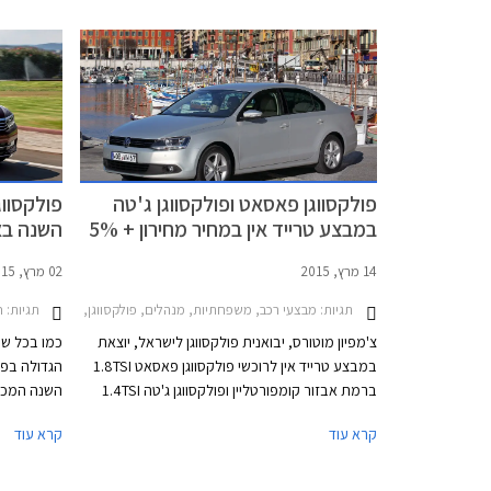
סקודה ופולקסווגן.
148,600 ₪.
פולקסווגן פאסאט ופולקסווגן ג'טה
פולקסווג
במבצע טרייד אין במחיר מחירון + 5%
השנה באיר
14 מרץ, 2015
02 מרץ, 2015
תגיות:
תגיות:
מבצעי רכב, משפחתיות, מנהלים, פולקסווגן, פולקסווגן פאסאט 2011-2015פולקסווגן ג'טה -2015
ח
צ'מפיון מוטורס, יבואנית פולקסווגן לישראל, יוצאת
כמו בכל שנ
במבצע טרייד אין לרוכשי פולקסווגן פאסאט 1.8TSI
הגדולה בפר
ברמת אבזור קומפורטליין ופולקסווגן ג'טה 1.4TSI
ברמת אבזור טרנדליין. במסגרת המבצע מציעה
קרא עוד
קרא עוד
החברה לרכוש את רכבכם הישן במחיר הגבוה ב-
5% ממחיר המחירון לפי מחירון לוי יצחק.
פולקסווגן 