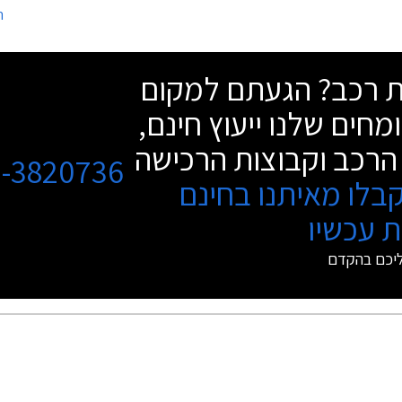
ה
ות בתואר הנחשק.
שחל במעמדה של פולקסווגן פאסאט במהל
שת רכב? הגעתם למקום
מחים שלנו ייעוץ חינם,
הרכב וקבוצות הרכישה
3-3820736
בלו מאיתנו בחינם
 עכשיו
ליכם בהקדם