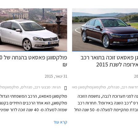
הקודם שעמד על 131,700 ₪. פולקסווגן גולף
ורמת המחירים. הדור החדש והשמיני במספ
קומפורטליין המצויידת במנוע 1.4 TSI בהספק 150
צעד נוסף לכיוון המתחרות היוקרתיות ומציג
כ"ס, תשווק מעתה במחיר 144,900 ₪ המגלם
מוקפד ויוקרתי מבעבר לצד שלל מערכות נ
הוזלה של 3,700 ₪ מהמחיר הקודם שעמד על
ובטיחות מתקדמות.
ן פאסאט זוכה בתואר רכב
פולקס
ופה לשנת 2015
₪
31 ינואר, 2015
2011
דשות רכב, מנהלים, פולקסווגןפולקסווגן פאסאט 2015-2019
תגיות:
מבצעי רכב, מנהלים, פולקסווגןפולקסווגן
ה לפני תערוכת ז'נבה, נחשפת הזוכה
פולקסווגן פאסאט, הרכב המשפחתי הגדול 
ס "רכב השנה באירופה". תחרות רכב
פולקסווגן, הוא אחד הרכבים היחידים בקטגו
השנה המכובדת מתקיימת למעלה מ- 50 שנה החל
שמזה למעלה מ- 40 שנה זוכה לדור שמ
משנת 1964. פולקסווגן כבר זכתה בתואר המכובד
לשנות את שמו. נשמע סתמי אבל לא כך הד
קרא עוד
בשנת 2010 עם דגם הסופר מיני פולקסווגן פולו
בתעשייה שמחפשת כל העת שינויים וחידושי
ובשנת 2013 עם דגם המשפחתית הקומפקטית
הרבה בטחון "לרוץ" עם אותו שם לרכב במ
גולף. כעת תורה של פולקסווגן פאסאט
תקופה כל כך ארוכה בייחוד לאור השינוי וה