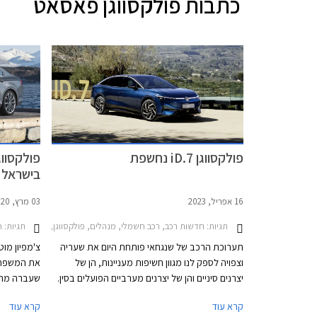
כתבות
פולקסווגן פאסאט
פולקסווגן iD.7 נחשפת
בישראל
16 אפריל, 2023
03 מרץ, 2020
תגיות:
תגיות:
חדשות רכב, רכב חשמלי, מנהלים, פולקסווגן, פולקסווגן פאסאט 2020-2022, פולקסווגן ID.7 2024-2025, פולקסווגן iD.7רכב חשמל
חד
תערוכת הרכב של שנגחאי פותחת היום את שעריה
צ'מפיון מוט
וצפויה לספק לנו מגוון חשיפות מעניינות, הן של
את המשפחת
יצרנים סיניים והן של יצרנים מערביים הפועלים בסין.
שעברה מתי
פולקסווגן בחרה בתערוכת שנגחאי עבור החשיפה
קיבלה שינו
קרא עוד
קרא עוד
המלאה הראשונה של פולקסווגן iD.7 החשמלית אשר
תאורה, שבכ