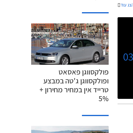
צג עוד
ך השנים.
0
פולקסווגן פאסאט
ופולקסווגן ג'טה במבצע
טרייד אין במחיר מחירון +
5%