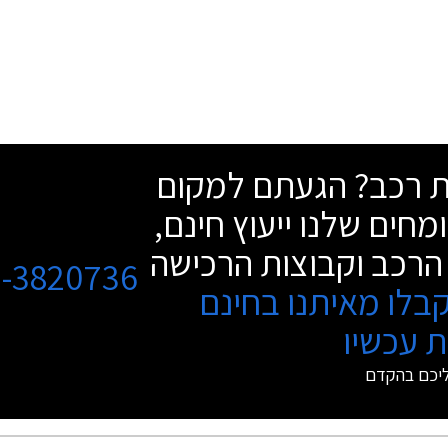
שת רכב? הגעתם למקום
מחים שלנו ייעוץ חינם,
הרכב וקבוצות הרכישה
3-3820736
בלו מאיתנו בחינם
 עכשיו
ליכם בהקדם