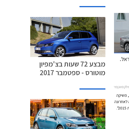
אל.
מבצע 72 שעות בצ'מפיון
מוטורס - ספטמבר 2017
גןפולקסווגן פאסאט 2015-2019
, משיקה
 לאחרונה
בתואר המכובד "רכב השנה באירופה לשנת 2015".
פחתיות