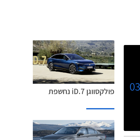
0
פולקסווגן iD.7 נחשפת