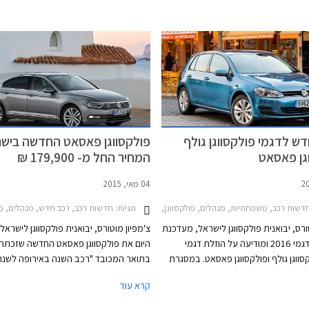
דש לדגמי פולקסווגן גולף
פולקסווגן פאסאט החדשה בישר
גן פאסאט
המחיר החל מ- 179,900 ₪
04 מאי, 2015
2017-2, פולקסווגן ג'טה 2015-2018, פולקסווגן חיפושית 2014-2018, פולקסווגן טיגואן 2017-2020, פולקסווגן פולו 5 דלתות 2014-2018מבצע צ'מפיון מוטורס ספטמבר 2017
תגיות:
דשות רכב, משפחתיות, מנהלים, פולקסווגן, פולקסווגן פאסאט 2015-2019, פולקסווגן גולף 5 דלתות 2013-2017מחירון רכב
חדשות רכב, רכב חדש, מנהלים, פולקסוו
ורס, יבואנית פולקסווגן לישראל, מעדכנת
צ'מפיון מוטורס, יבואנית פולקסווגן לישראל
את מחירון דגמי 2016 ומודיעה על הוזלת דגמי
היום את פולקסווגן פאסאט החדשה שזכתה
סווגן גולף ופולקסווגן פאסאט. במסגרת
ון, פולקסווגן גולף טרנדליין המצויידת
פולקסווגן פאסאט עמדה תמיד על התפר
קרא עוד
במנוע 1.4 TSI בהספק 125 כ"ס, מוצעת במחיר
שבין המשפחתיות הגדולות העממיות למש
129,900 ₪ המגלם הוזלה של 1,800 ₪ מהמחיר
הגדולות פרימיום בכל הנוגע לאיכות, עידון,