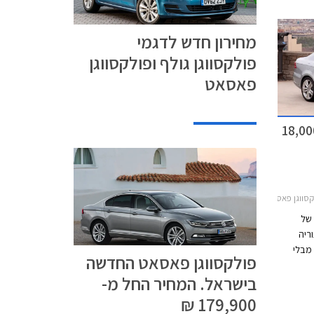
ר עושה
 עיצוב
מחירון חדש לדגמי
וחות
פולקסווגן גולף ופולקסווגן
פאסאט
ווגן פאסאט בהנחה של 18,000
 פאסאט 2011-2015
של
ריה
יני מבלי
פולקסווגן פאסאט החדשה
בר.
בישראל. המחיר החל מ-
ם צריך
שך
179,900 ₪
שדרוג