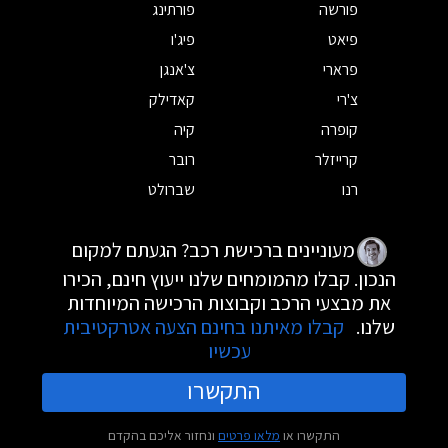
פורשה
פורתינג
פיאט
פיג'ו
פרארי
צ'אנגן
צ'רי
קאדילק
קופרה
קיה
קרייזלר
רובר
רנו
שברולט
מעוניינים ברכישת רכב? הגעתם למקום
הנכון. קבלו מהמומחים שלנו ייעוץ חינם, הכירו
את מבצעי הרכב וקבוצות הרכישה המיוחדות
שלנו.
קבלו מאיתנו בחינם הצעה אטרקטיבית
עכשיו
התקשרו
התקשרו או
מלאו פרטים
ונחזור אליכם בהקדם