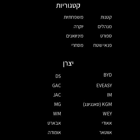
קטגוריות
קטנות
משפחתיות
מנהלים
יוקרה
ספורט
מיניוואנים
פנאי שטח
מסחרי
יצרן
BYD
DS
GAC
EVEASY
JAC
IM
KGM (סאנגיונג)
MG
WM
WEY
אאודי
אבארט
אווטאר
אומודה