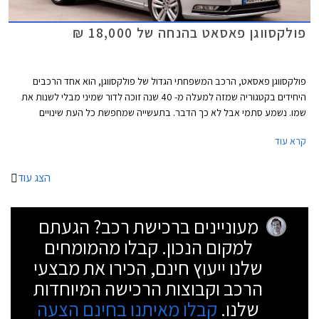
פולקסווגן פאסאט בהנחה של 18,000 ₪
פולקסווגן פאסאט, הרכב המשפחתי הגדול של פולקסווגן, הוא אחד הרכבים
היחידים בקטגוריה שמזה למעלה מ- 40 שנה זוכה לדור שמיני מבלי לשנות את
שמו. נשמע סתמי אבל לא כך הדבר. בתעשייה שמחפשת כל העת שינויים
וחידושים צריך הרבה בטחון "לרוץ" עם אותו שם לרכב במשך תקופה כל כך
קרא עוד
ארוכה בייחוד לאור השינוי והשדרוג שחל במעמדה של פולקסווגן פאסאט במהלך
השנים.
הצג עוד
מעוניינים ברכישת רכב? הגעתם
למקום הנכון. קבלו מהמומחים
שלנו ייעוץ חינם, הכירו את מבצעי
הרכב וקבוצות הרכישה המיוחדות
שלנו.
קבלו מאיתנו בחינם הצעה