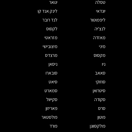
טסלה
יגואר
יונדאי
לינק אנד קו
ליפמוטור
לנד רובר
לנצ'יה
לקסוס
מאזדה
מזראטי
מיני
מיצובישי
מקסוס
מרצדס
ניו
ניסאן
סאאב
סובארו
סוזוקי
סיאט
סיטרואן
סמארט
סקודה
סקייוול
סרס
פאריזון
פוטון
פולסטאר
פולקסווגן
פורד