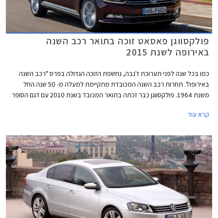
פולקסווגן פאסאט זוכה בתואר רכב השנה
באירופה לשנת 2015
כמו בכל שנה לפני תערוכת ז'נבה, נחשפת הזוכה הגדולה בפרס "רכב השנה
באירופה". תחרות רכב השנה המכובדת מתקיימת למעלה מ- 50 שנה החל
משנת 1964. פולקסווגן כבר זכתה בתואר המכובד בשנת 2010 עם דגם הסופר
מיני פולקסווגן פולו ובשנת 2013 עם דגם המשפחתית הקומפקטית פולקסווגן
קרא עוד
גולף. כעת תורה של פולקסווגן פאסאט החדשה לזכות בתואר הנחשק.