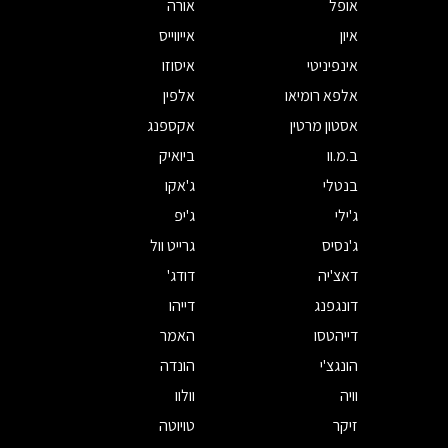
אופל
אורה
איון
אייווייס
אינפיניטי
איסוזו
אלפא רומיאו
אלפין
אסטון מרטין
אקספנג
ב.מ.וו
ביואיק
בנטלי
ג'אקו
ג'ילי
ג'יפ
ג'נסיס
גרייט וול
דאצ'יה
דודג'
דונגפנג
דייהו
דייהטסו
האמר
הונגצ'י
הונדה
וויה
וולוו
זיקר
טויוטה