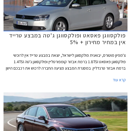
פולקסווגן פאסאט ופולקסווגן ג'טה במבצע טרייד
אין במחיר מחירון + 5%
צ'מפיון מוטורס, יבואנית פולקסווגן לישראל, יוצאת במבצע טרייד אין לרוכשי
פולקסווגן פאסאט 1.8TSI ברמת אבזור קומפורטליין ופולקסווגן ג'טה 1.4TSI
ברמת אבזור טרנדליין. במסגרת המבצע מציעה החברה לרכוש את רכבכם הישן
במחיר הגבוה ב- 5% ממחיר המחירון לפי מחירון לוי יצחק.
קרא עוד