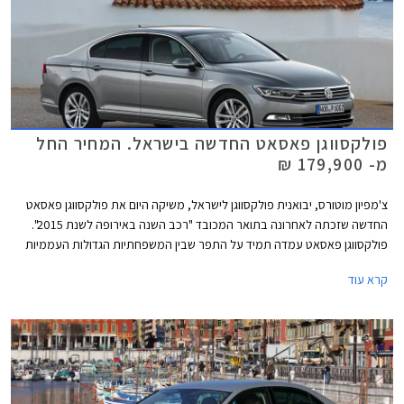
פולקסווגן פאסאט החדשה בישראל. המחיר החל
מ- 179,900 ₪
צ'מפיון מוטורס, יבואנית פולקסווגן לישראל, משיקה היום את פולקסווגן פאסאט
החדשה שזכתה לאחרונה בתואר המכובד "רכב השנה באירופה לשנת 2015".
פולקסווגן פאסאט עמדה תמיד על התפר שבין המשפחתיות הגדולות העממיות
למשפחתיות הגדולות פרימיום בכל הנוגע לאיכות, עידון, ורמת המחירים. הדור
קרא עוד
החדש והשמיני במספר עושה צעד נוסף לכיוון המתחרות היוקרתיות ומציג עיצוב
מוקפד ויוקרתי מבעבר לצד שלל מערכות נוחות ובטיחות מתקדמות.