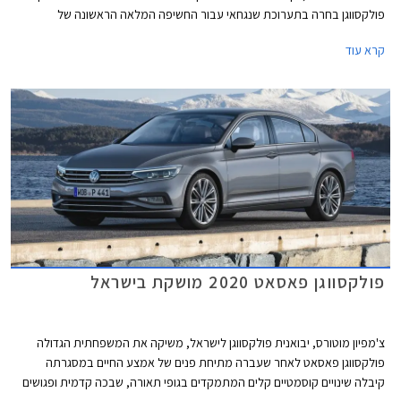
פולקסווגן בחרה בתערוכת שנגחאי עבור החשיפה המלאה הראשונה של
פולקסווגן iD.7 החשמלית אשר מצטרפת לסגמנט המנהלים בו טסלה מודל 3
קרא עוד
נהנתה שנים ארוכות מהיעדר תחרות אבל בתקופה האחרונה הצטרפו גם יונדאי
איוניק 6 שתושק בחודש הבא בישראל, BYD סיל שעושה את צעדיה הראשונים
באירופה בימים אלה ומכוניות סיניות אחרות.
פולקסווגן פאסאט 2020 מושקת בישראל
צ'מפיון מוטורס, יבואנית פולקסווגן לישראל, משיקה את המשפחתית הגדולה
פולקסווגן פאסאט לאחר שעברה מתיחת פנים של אמצע החיים במסגרתה
קיבלה שינויים קוסמטיים קלים המתמקדים בגופי תאורה, שבכה קדמית ופגושים