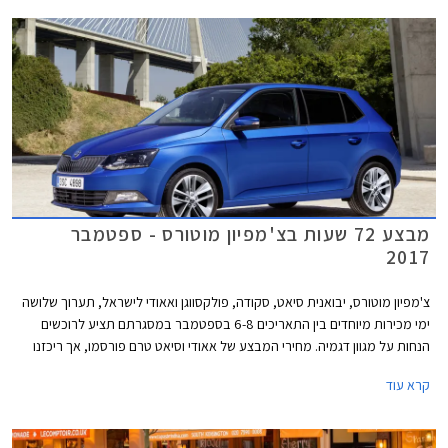
מבצע 72 שעות בצ'מפיון מוטורס - ספטמבר
2017
צ'מפיון מוטורס, יבואנית סיאט, סקודה, פולקסווגן ואאודי לישראל, תערוך שלושה
ימי מכירות מיוחדים בין התאריכים 6-8 בספטמבר במסגרתם תציע לרוכשים
הנחות על מגוון דגמיה. מחירי המבצע של אאודי וסיאט טרם פורסמו, אך ריכזנו
עבורכם מספר דוגמאות להנחות המוצעות באולמות התצוגה של סקודה
קרא עוד
ופולקסווגן.