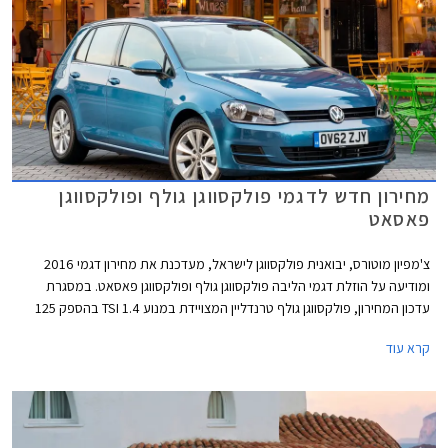
מחירון חדש לדגמי פולקסווגן גולף ופולקסווגן
פאסאט
צ'מפיון מוטורס, יבואנית פולקסווגן לישראל, מעדכנת את מחירון דגמי 2016
ומודיעה על הוזלת דגמי הליבה פולקסווגן גולף ופולקסווגן פאסאט. במסגרת
עדכון המחירון, פולקסווגן גולף טרנדליין המצויידת במנוע 1.4 TSI בהספק 125
כ"ס, מוצעת במחיר 129,900 ₪ המגלם הוזלה של 1,800 ₪ מהמחיר הקודם
קרא עוד
שעמד על 131,700 ₪. פולקסווגן גולף קומפורטליין המצויידת במנוע 1.4 TSI
בהספק 150 כ"ס, תשווק מעתה במחיר 144,900 ₪ המגלם הוזלה של 3,700 ₪
מהמחיר הקודם שעמד על 148,600 ₪.