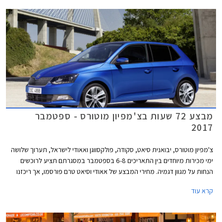
מבצע 72 שעות בצ'מפיון מוטורס - ספטמבר
2017
צ'מפיון מוטורס, יבואנית סיאט, סקודה, פולקסווגן ואאודי לישראל, תערוך שלושה
ימי מכירות מיוחדים בין התאריכים 6-8 בספטמבר במסגרתם תציע לרוכשים
הנחות על מגוון דגמיה. מחירי המבצע של אאודי וסיאט טרם פורסמו, אך ריכזנו
עבורכם מספר דוגמאות להנחות המוצעות באולמות התצוגה של סקודה
קרא עוד
ופולקסווגן.