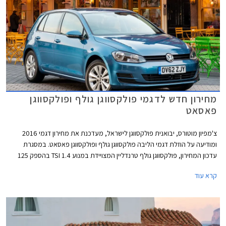
מחירון חדש לדגמי פולקסווגן גולף ופולקסווגן
פאסאט
צ'מפיון מוטורס, יבואנית פולקסווגן לישראל, מעדכנת את מחירון דגמי 2016
ומודיעה על הוזלת דגמי הליבה פולקסווגן גולף ופולקסווגן פאסאט. במסגרת
עדכון המחירון, פולקסווגן גולף טרנדליין המצויידת במנוע 1.4 TSI בהספק 125
כ"ס, מוצעת במחיר 129,900 ₪ המגלם הוזלה של 1,800 ₪ מהמחיר הקודם
קרא עוד
שעמד על 131,700 ₪. פולקסווגן גולף קומפורטליין המצויידת במנוע 1.4 TSI
בהספק 150 כ"ס, תשווק מעתה במחיר 144,900 ₪ המגלם הוזלה של 3,700 ₪
מהמחיר הקודם שעמד על 148,600 ₪.