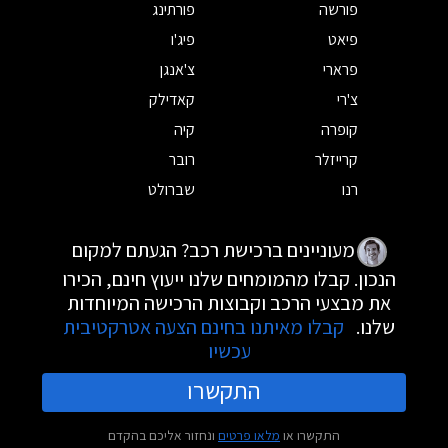
פורשה
פורתינג
פיאט
פיג'ו
פרארי
צ'אנגן
צ'רי
קאדילק
קופרה
קיה
קרייזלר
רובר
רנו
שברולט
מעוניינים ברכישת רכב? הגעתם למקום
הנכון. קבלו מהמומחים שלנו ייעוץ חינם, הכירו
את מבצעי הרכב וקבוצות הרכישה המיוחדות
שלנו.
קבלו מאיתנו בחינם הצעה אטרקטיבית
עכשיו
התקשרו
התקשרו או
מלאו פרטים
ונחזור אליכם בהקדם