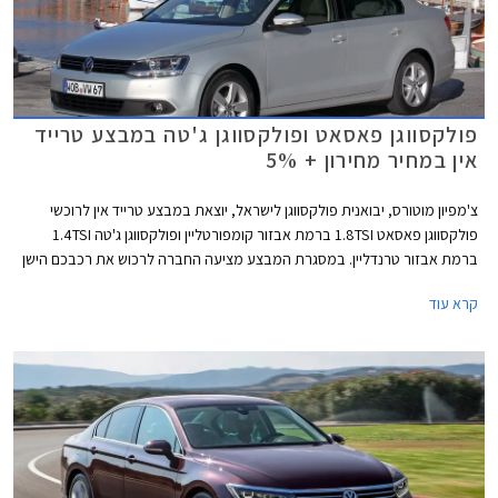
פולקסווגן פאסאט ופולקסווגן ג'טה במבצע טרייד
אין במחיר מחירון + 5%
צ'מפיון מוטורס, יבואנית פולקסווגן לישראל, יוצאת במבצע טרייד אין לרוכשי
פולקסווגן פאסאט 1.8TSI ברמת אבזור קומפורטליין ופולקסווגן ג'טה 1.4TSI
ברמת אבזור טרנדליין. במסגרת המבצע מציעה החברה לרכוש את רכבכם הישן
במחיר הגבוה ב- 5% ממחיר המחירון לפי מחירון לוי יצחק.
קרא עוד