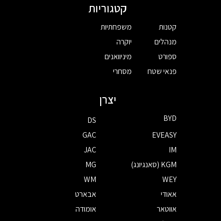
קטגוריות
קטנות
משפחתיות
מנהלים
יוקרה
ספורט
מיניוואנים
פנאי שטח
מסחרי
יצרן
BYD
DS
GAC
EVEASY
JAC
IM
KGM (סאנגיונג)
MG
WM
WEY
אאודי
אבארט
אווטאר
אומודה