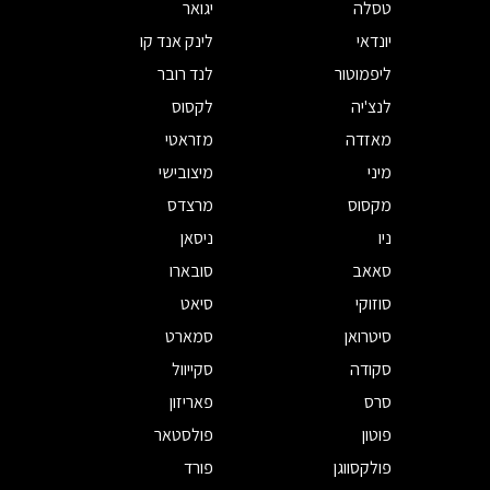
טסלה
יגואר
יונדאי
לינק אנד קו
ליפמוטור
לנד רובר
לנצ'יה
לקסוס
מאזדה
מזראטי
מיני
מיצובישי
מקסוס
מרצדס
ניו
ניסאן
סאאב
סובארו
סוזוקי
סיאט
סיטרואן
סמארט
סקודה
סקייוול
סרס
פאריזון
פוטון
פולסטאר
פולקסווגן
פורד