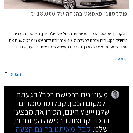
פולקסווגן פאסאט בהנחה של 18,000 ₪
פולקסווגן פאסאט, הרכב המשפחתי הגדול של פולקסווגן, הוא אחד הרכבים
היחידים בקטגוריה שמזה למעלה מ- 40 שנה זוכה לדור שמיני מבלי לשנות את
שמו. נשמע סתמי אבל לא כך הדבר. בתעשייה שמחפשת כל העת שינויים
וחידושים צריך הרבה בטחון "לרוץ" עם אותו שם לרכב במשך תקופה כל כך
קרא עוד
ארוכה בייחוד לאור השינוי והשדרוג שחל במעמדה של פולקסווגן פאסאט במהלך
השנים.
הצג עוד
מעוניינים ברכישת רכב? הגעתם
למקום הנכון. קבלו מהמומחים
שלנו ייעוץ חינם, הכירו את מבצעי
הרכב וקבוצות הרכישה המיוחדות
שלנו.
קבלו מאיתנו בחינם הצעה