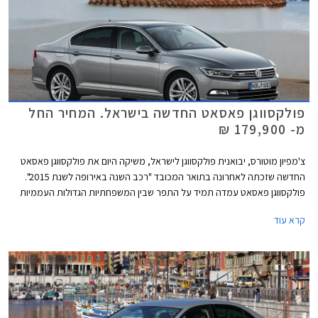
פולקסווגן פאסאט החדשה בישראל. המחיר החל
מ- 179,900 ₪
צ'מפיון מוטורס, יבואנית פולקסווגן לישראל, משיקה היום את פולקסווגן פאסאט
החדשה שזכתה לאחרונה בתואר המכובד "רכב השנה באירופה לשנת 2015".
פולקסווגן פאסאט עמדה תמיד על התפר שבין המשפחתיות הגדולות העממיות
למשפחתיות הגדולות פרימיום בכל הנוגע לאיכות, עידון, ורמת המחירים. הדור
קרא עוד
החדש והשמיני במספר עושה צעד נוסף לכיוון המתחרות היוקרתיות ומציג עיצוב
מוקפד ויוקרתי מבעבר לצד שלל מערכות נוחות ובטיחות מתקדמות.