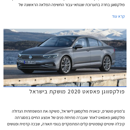
פולקסווגן בחרה בתערוכת שנגחאי עבור החשיפה המלאה הראשונה של
פולקסווגן iD.7 החשמלית אשר מצטרפת לסגמנט המנהלים בו טסלה מודל 3
קרא עוד
נהנתה שנים ארוכות מהיעדר תחרות אבל בתקופה האחרונה הצטרפו גם יונדאי
איוניק 6 שתושק בחודש הבא בישראל, BYD סיל שעושה את צעדיה הראשונים
באירופה בימים אלה ומכוניות סיניות אחרות.
פולקסווגן פאסאט 2020 מושקת בישראל
צ'מפיון מוטורס, יבואנית פולקסווגן לישראל, משיקה את המשפחתית הגדולה
פולקסווגן פאסאט לאחר שעברה מתיחת פנים של אמצע החיים במסגרתה
קיבלה שינויים קוסמטיים קלים המתמקדים בגופי תאורה, שבכה קדמית ופגושים