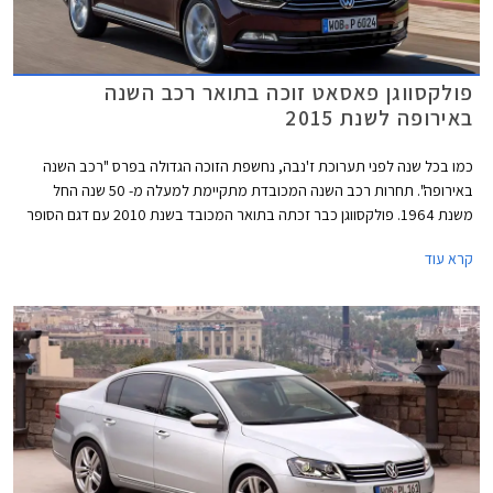
פולקסווגן פאסאט זוכה בתואר רכב השנה
באירופה לשנת 2015
כמו בכל שנה לפני תערוכת ז'נבה, נחשפת הזוכה הגדולה בפרס "רכב השנה
באירופה". תחרות רכב השנה המכובדת מתקיימת למעלה מ- 50 שנה החל
משנת 1964. פולקסווגן כבר זכתה בתואר המכובד בשנת 2010 עם דגם הסופר
מיני פולקסווגן פולו ובשנת 2013 עם דגם המשפחתית הקומפקטית פולקסווגן
קרא עוד
גולף. כעת תורה של פולקסווגן פאסאט החדשה לזכות בתואר הנחשק.