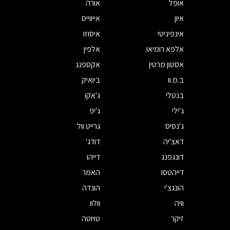
אופל
אורה
איון
אייווייס
אינפיניטי
איסוזו
אלפא רומיאו
אלפין
אסטון מרטין
אקספנג
ב.מ.וו
ביואיק
בנטלי
ג'אקו
ג'ילי
ג'יפ
ג'נסיס
גרייט וול
דאצ'יה
דודג'
דונגפנג
דייהו
דייהטסו
האמר
הונגצ'י
הונדה
וויה
וולוו
זיקר
טויוטה