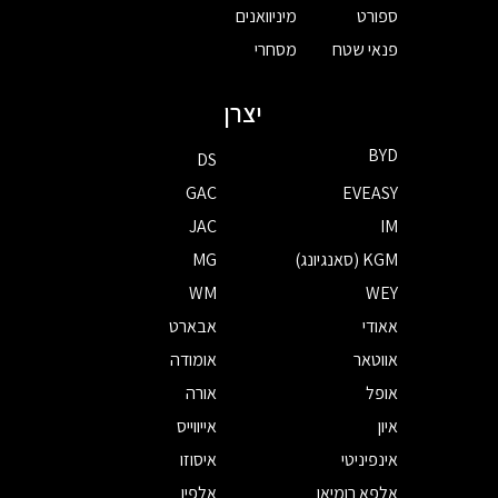
ספורט
מיניוואנים
פנאי שטח
מסחרי
יצרן
BYD
DS
GAC
EVEASY
JAC
IM
KGM (סאנגיונג)
MG
WM
WEY
אאודי
אבארט
אווטאר
אומודה
אופל
אורה
איון
אייווייס
אינפיניטי
איסוזו
אלפא רומיאו
אלפין