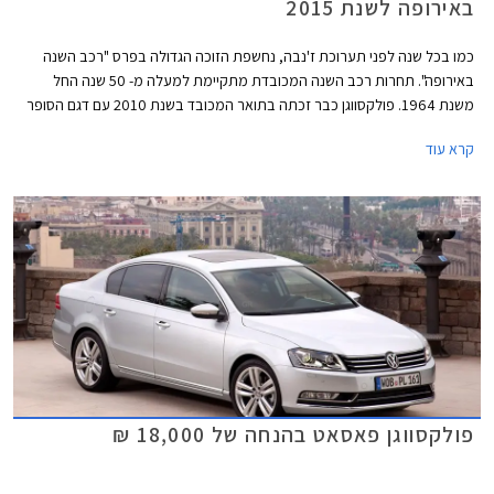
באירופה לשנת 2015
כמו בכל שנה לפני תערוכת ז'נבה, נחשפת הזוכה הגדולה בפרס "רכב השנה
באירופה". תחרות רכב השנה המכובדת מתקיימת למעלה מ- 50 שנה החל
משנת 1964. פולקסווגן כבר זכתה בתואר המכובד בשנת 2010 עם דגם הסופר
מיני פולקסווגן פולו ובשנת 2013 עם דגם המשפחתית הקומפקטית פולקסווגן
קרא עוד
גולף. כעת תורה של פולקסווגן פאסאט החדשה לזכות בתואר הנחשק.
פולקסווגן פאסאט בהנחה של 18,000 ₪