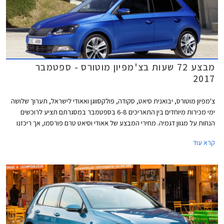
מבצע 72 שעות בצ'מפיון מוטורס - ספטמבר
2017
צ'מפיון מוטורס, יבואנית סיאט, סקודה, פולקסווגן ואאודי לישראל, תערוך שלושה
ימי מכירות מיוחדים בין התאריכים 6-8 בספטמבר במסגרתם תציע לרוכשים
הנחות על מגוון דגמיה. מחירי המבצע של אאודי וסיאט טרם פורסמו, אך ריכזנו
עבורכם מספר דוגמאות להנחות המוצעות באולמות התצוגה של סקודה
קרא עוד
ופולקסווגן.