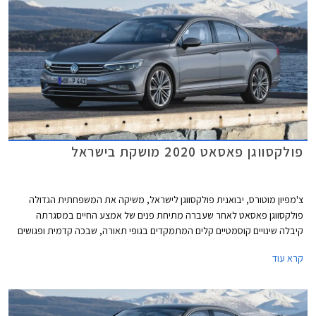
באירופה בימים אלה ומכוניות סיניות אחרות.
פולקסווגן פאסאט 2020 מושקת בישראל
צ'מפיון מוטורס, יבואנית פולקסווגן לישראל, משיקה את המשפחתית הגדולה
פולקסווגן פאסאט לאחר שעברה מתיחת פנים של אמצע החיים במסגרתה
קיבלה שינויים קוסמטיים קלים המתמקדים בגופי תאורה, שבכה קדמית ופגושים
בעיצוב מודרני ורענן מבעבר.
קרא עוד