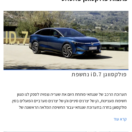
פולקסווגן iD.7 נחשפת
תערוכת הרכב של שנגחאי פותחת היום את שעריה וצפויה לספק לנו מגוון
חשיפות מעניינות, הן של יצרנים סיניים והן של יצרנים מערביים הפועלים בסין.
פולקסווגן בחרה בתערוכת שנגחאי עבור החשיפה המלאה הראשונה של
פולקסווגן iD.7 החשמלית אשר מצטרפת לסגמנט המנהלים בו טסלה מודל 3
קרא עוד
נהנתה שנים ארוכות מהיעדר תחרות אבל בתקופה האחרונה הצטרפו גם יונדאי
איוניק 6 שתושק בחודש הבא בישראל, BYD סיל שעושה את צעדיה הראשונים