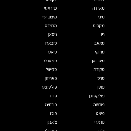
מאזדה
מזראטי
מיני
מיצובישי
מקסוס
מרצדס
ניו
ניסאן
סאאב
סובארו
סוזוקי
סיאט
סיטרואן
סמארט
סקודה
סקייוול
סרס
פאריזון
פוטון
פולסטאר
פולקסווגן
פורד
פורשה
פורתינג
פיאט
פיג'ו
פרארי
צ'אנגן
צ'רי
קאדילק