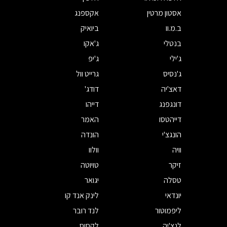
אסטון מרטין
אקספנג
ב.מ.וו
ביואיק
בנטלי
ג'אקו
ג'ילי
ג'יפ
ג'נסיס
גרייט וול
דאצ'יה
דודג'
דונגפנג
דייהו
דייהטסו
האמר
הונגצ'י
הונדה
וויה
וולוו
זיקר
טויוטה
טסלה
יגואר
יונדאי
לינק אנד קו
ליפמוטור
לנד רובר
לנצ'יה
לקסוס