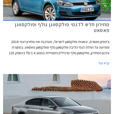
מחירון חדש לדגמי פולקסווגן גולף ופולקסווגן
פאסאט
צ'מפיון מוטורס, יבואנית פולקסווגן לישראל, מעדכנת את מחירון דגמי 2016
ומודיעה על הוזלת דגמי הליבה פולקסווגן גולף ופולקסווגן פאסאט. במסגרת
עדכון המחירון, פולקסווגן גולף טרנדליין המצויידת במנוע 1.4 TSI בהספק 125
כ"ס, מוצעת במחיר 129,900 ₪ המגלם הוזלה של 1,800 ₪ מהמחיר הקודם
קרא עוד
שעמד על 131,700 ₪. פולקסווגן גולף קומפורטליין המצויידת במנוע 1.4 TSI
בהספק 150 כ"ס, תשווק מעתה במחיר 144,900 ₪ המגלם הוזלה של 3,700 ₪
מהמחיר הקודם שעמד על 148,600 ₪.