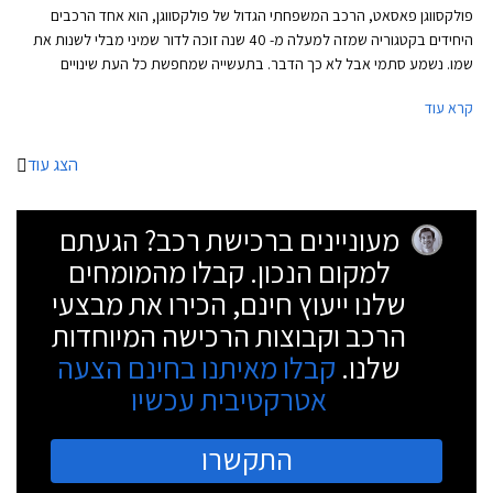
פולקסווגן פאסאט, הרכב המשפחתי הגדול של פולקסווגן, הוא אחד הרכבים
היחידים בקטגוריה שמזה למעלה מ- 40 שנה זוכה לדור שמיני מבלי לשנות את
שמו. נשמע סתמי אבל לא כך הדבר. בתעשייה שמחפשת כל העת שינויים
וחידושים צריך הרבה בטחון "לרוץ" עם אותו שם לרכב במשך תקופה כל כך
קרא עוד
ארוכה בייחוד לאור השינוי והשדרוג שחל במעמדה של פולקסווגן פאסאט במהלך
השנים.
הצג עוד
מעוניינים ברכישת רכב? הגעתם
למקום הנכון. קבלו מהמומחים
שלנו ייעוץ חינם, הכירו את מבצעי
הרכב וקבוצות הרכישה המיוחדות
שלנו.
קבלו מאיתנו בחינם הצעה
אטרקטיבית עכשיו
התקשרו