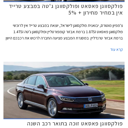
פולקסווגן פאסאט ופולקסווגן ג'טה במבצע טרייד
אין במחיר מחירון + 5%
צ'מפיון מוטורס, יבואנית פולקסווגן לישראל, יוצאת במבצע טרייד אין לרוכשי
פולקסווגן פאסאט 1.8TSI ברמת אבזור קומפורטליין ופולקסווגן ג'טה 1.4TSI
ברמת אבזור טרנדליין. במסגרת המבצע מציעה החברה לרכוש את רכבכם הישן
במחיר הגבוה ב- 5% ממחיר המחירון לפי מחירון לוי יצחק.
קרא עוד
פולקסווגן פאסאט זוכה בתואר רכב השנה