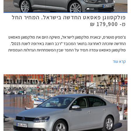
פולקסווגן פאסאט החדשה בישראל. המחיר החל
מ- 179,900 ₪
צ'מפיון מוטורס, יבואנית פולקסווגן לישראל, משיקה היום את פולקסווגן פאסאט
החדשה שזכתה לאחרונה בתואר המכובד "רכב השנה באירופה לשנת 2015".
פולקסווגן פאסאט עמדה תמיד על התפר שבין המשפחתיות הגדולות העממיות
למשפחתיות הגדולות פרימיום בכל הנוגע לאיכות, עידון, ורמת המחירים. הדור
קרא עוד
החדש והשמיני במספר עושה צעד נוסף לכיוון המתחרות היוקרתיות ומציג עיצוב
מוקפד ויוקרתי מבעבר לצד שלל מערכות נוחות ובטיחות מתקדמות.