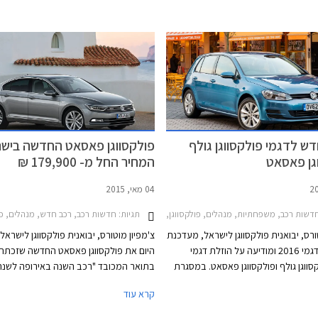
דש לדגמי פולקסווגן גולף
פולקסווגן פאסאט החדשה בישר
גן פאסאט
המחיר החל מ- 179,900 ₪
04 מאי, 2015
2017-2, פולקסווגן ג'טה 2015-2018, פולקסווגן חיפושית 2014-2018, פולקסווגן טיגואן 2017-2020, פולקסווגן פולו 5 דלתות 2014-2018מבצע צ'מפיון מוטורס ספטמבר 2017
תגיות:
דשות רכב, משפחתיות, מנהלים, פולקסווגן, פולקסווגן פאסאט 2015-2019, פולקסווגן גולף 5 דלתות 2013-2017מחירון רכב
חדשות רכב, רכב חדש, מנהלים, פולקסוו
ורס, יבואנית פולקסווגן לישראל, מעדכנת
צ'מפיון מוטורס, יבואנית פולקסווגן לישראל
את מחירון דגמי 2016 ומודיעה על הוזלת דגמי
היום את פולקסווגן פאסאט החדשה שזכתה
סווגן גולף ופולקסווגן פאסאט. במסגרת
ון, פולקסווגן גולף טרנדליין המצויידת
פולקסווגן פאסאט עמדה תמיד על התפר
קרא עוד
במנוע 1.4 TSI בהספק 125 כ"ס, מוצעת במחיר
שבין המשפחתיות הגדולות העממיות למש
129,900 ₪ המגלם הוזלה של 1,800 ₪ מהמחיר
הגדולות פרימיום בכל הנוגע לאיכות, עידון,