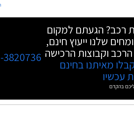
ה
ות בתואר הנחשק.
שחל במעמדה של פולקסווגן פאסאט במהל
שת רכב? הגעתם למקום
מחים שלנו ייעוץ חינם,
הרכב וקבוצות הרכישה
3-3820736
בלו מאיתנו בחינם
 עכשיו
ליכם בהקדם