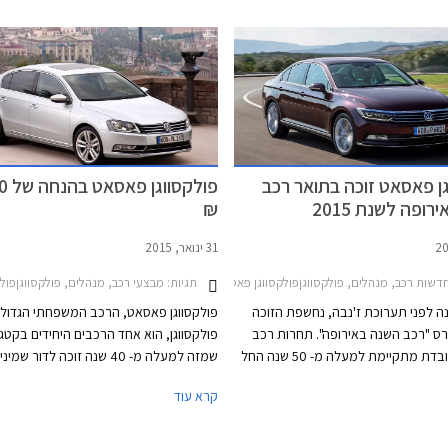
הקודם שעמד על 131,700 ₪. פולקסווגן גולף
ורמת המחירים. הדור החדש והשמיני במספ
קומפורטליין המצויידת במנוע 1.4 TSI בהספק 150
צעד נוסף לכיוון המתחרות היוקרתיות ומציג
כ"ס, תשווק מעתה במחיר 144,900 ₪ המגלם
מוקפד ויוקרתי מבעבר לצד שלל מערכות נ
הוזלה של 3,700 ₪ מהמחיר הקודם שעמד על
ובטיחות מתקדמות.
ן פאסאט זוכה בתואר רכב
פולקס
ופה לשנת 2015
₪
31 ינואר, 2015
2011
דשות רכב, מנהלים, פולקסווגןפולקסווגן פאסאט 2015-2019
תגיות:
מבצעי רכב, מנהלים, פולקסווגןפולקסווגן
ה לפני תערוכת ז'נבה, נחשפת הזוכה
פולקסווגן פאסאט, הרכב המשפחתי הגדול 
ס "רכב השנה באירופה". תחרות רכב
פולקסווגן, הוא אחד הרכבים היחידים בקטגו
השנה המכובדת מתקיימת למעלה מ- 50 שנה החל
שמזה למעלה מ- 40 שנה זוכה לדור שמ
משנת 1964. פולקסווגן כבר זכתה בתואר המכובד
לשנות את שמו. נשמע סתמי אבל לא כך הד
קרא עוד
בשנת 2010 עם דגם הסופר מיני פולקסווגן פולו
בתעשייה שמחפשת כל העת שינויים וחידושי
ובשנת 2013 עם דגם המשפחתית הקומפקטית
הרבה בטחון "לרוץ" עם אותו שם לרכב במ
גולף. כעת תורה של פולקסווגן פאסאט
תקופה כל כך ארוכה בייחוד לאור השינוי וה