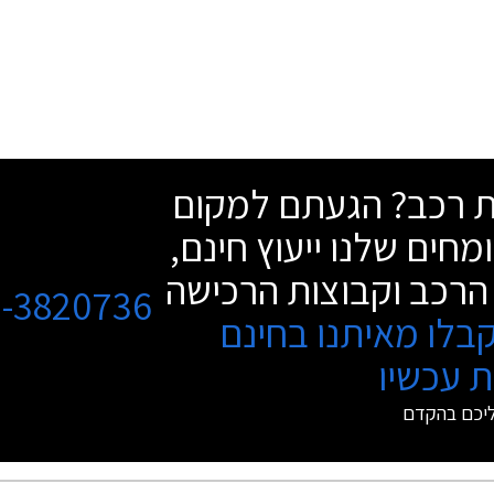
שת רכב? הגעתם למקום
מחים שלנו ייעוץ חינם,
הרכב וקבוצות הרכישה
3-3820736
בלו מאיתנו בחינם
 עכשיו
ליכם בהקדם