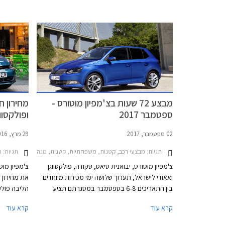
מצטרפת לסגמנט המנהלים בו טסלה מודל 3 נהנתה
מבעבר.
שנים ארוכות מהיעדר תחרות אבל בתקופה
האחרונה הצטרפו גם יונדאי איוניק 6 שתושק בחודש
הבא בישראל, BYD סיל שעושה את צעדיה
הראשונים באירופה בימים אלה ומכוניות סיניות
אחרות.
מבצע 72 שעות בצ'מפיון מוטורס -
מחירון ח
ספטמבר 2017
ופולקסוו
02 ספטמבר, 2017
29 מרץ, 2016
תגיות:
תגיות:
מבצעי רכב, קטנות, משפחתיות, קטנות, מנהלים, פנאי שטח, סקודה, פולקסווגן, פולקסווגן פאסאט 2015-2019, סקודה אוקטביה 2017-2020, סקודה יטי 2014-2018, סקודה סופרב 2015-2019, סקודה פאביה 2008-2010, סקודה סיטיגו 2012-2017, פולקסווגן גולף 5 דלתות 021
ח
צ'מפיון מוטורס, יבואנית סיאט, סקודה, פולקסווגן
צ'מפיון מוט
ואאודי לישראל, תערוך שלושה ימי מכירות מיוחדים
בין התאריכים 6-8 בספטמבר במסגרתם תציע
הליבה פולק
לרוכשים הנחות על מגוון דגמיה. מחירי המבצע של
עדכון המחיר
קרא עוד
קרא עוד
אאודי וסיאט טרם פורסמו, אך ריכזנו עבורכם מספר
דוגמאות להנחות המוצעות באולמות התצוגה של