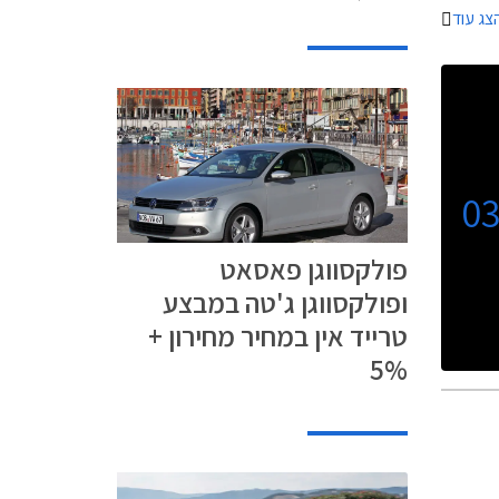
צג עוד
ך השנים.
0
פולקסווגן פאסאט
ופולקסווגן ג'טה במבצע
טרייד אין במחיר מחירון +
5%