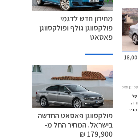
ר עושה
 עיצוב
מחירון חדש לדגמי
וחות
פולקסווגן גולף ופולקסווגן
פאסאט
ווגן פאסאט בהנחה של 18,000
 פאסאט 2011-2015
של
ריה
יני מבלי
פולקסווגן פאסאט החדשה
בר.
בישראל. המחיר החל מ-
ם צריך
שך
179,900 ₪
שדרוג