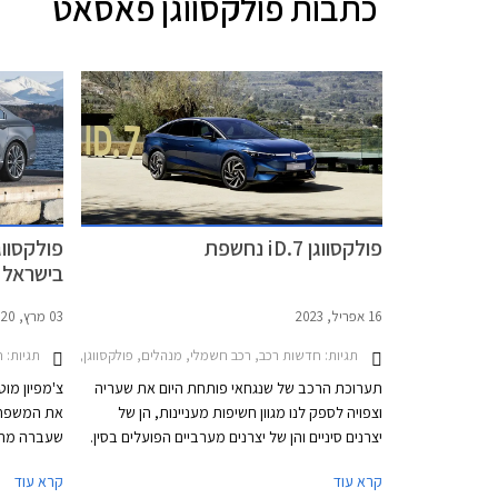
כתבות
פולקסווגן פאסאט
פולקסווגן iD.7 נחשפת
בישראל
16 אפריל, 2023
03 מרץ, 2020
תגיות:
תגיות:
חדשות רכב, רכב חשמלי, מנהלים, פולקסווגן, פולקסווגן פאסאט 2020-2022, פולקסווגן ID.7 2024-2025, פולקסווגן iD.7רכב חשמל
חד
תערוכת הרכב של שנגחאי פותחת היום את שעריה
צ'מפיון מוט
וצפויה לספק לנו מגוון חשיפות מעניינות, הן של
את המשפחת
יצרנים סיניים והן של יצרנים מערביים הפועלים בסין.
שעברה מתי
פולקסווגן בחרה בתערוכת שנגחאי עבור החשיפה
קיבלה שינו
קרא עוד
קרא עוד
המלאה הראשונה של פולקסווגן iD.7 החשמלית אשר
תאורה, שבכ