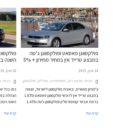
סקודה ופולקסווגן.
148,600 ₪.
פולקסווגן פאסאט ופולקסווגן ג'טה
פולקסווג
במבצע טרייד אין במחיר מחירון + 5%
השנה באיר
14 מרץ, 2015
02 מרץ, 2015
תגיות:
תגיות:
מבצעי רכב, משפחתיות, מנהלים, פולקסווגן, פולקסווגן פאסאט 2011-2015פולקסווגן ג'טה -2015
ח
צ'מפיון מוטורס, יבואנית פולקסווגן לישראל, יוצאת
כמו בכל שנ
במבצע טרייד אין לרוכשי פולקסווגן פאסאט 1.8TSI
הגדולה בפר
ברמת אבזור קומפורטליין ופולקסווגן ג'טה 1.4TSI
ברמת אבזור טרנדליין. במסגרת המבצע מציעה
קרא עוד
קרא עוד
החברה לרכוש את רכבכם הישן במחיר הגבוה ב-
5% ממחיר המחירון לפי מחירון לוי יצחק.
פולקסווגן 