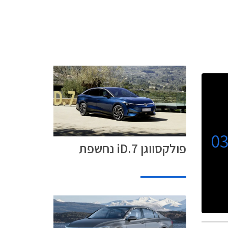
0
פולקסווגן iD.7 נחשפת