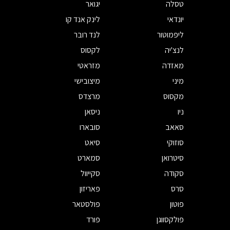
טסלה
יגואר
יונדאי
לינק אנד קו
ליפמוטור
לנד רובר
לנצ'יה
לקסוס
מאזדה
מזראטי
מיני
מיצובישי
מקסוס
מרצדס
ניו
ניסאן
סאאב
סובארו
סוזוקי
סיאט
סיטרואן
סמארט
סקודה
סקייוול
סרס
פאריזון
פוטון
פולסטאר
פולקסווגן
פורד