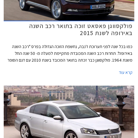
פולקסווגן פאסאט זוכה בתואר רכב השנה
באירופה לשנת 2015
כמו בכל שנה לפני תערוכת ז'נבה, נחשפת הזוכה הגדולה בפרס "רכב השנה
באירופה". תחרות רכב השנה המכובדת מתקיימת למעלה מ- 50 שנה החל
משנת 1964. פולקסווגן כבר זכתה בתואר המכובד בשנת 2010 עם דגם הסופר
מיני פולקסווגן פולו ובשנת 2013 עם דגם המשפחתית הקומפקטית פולקסווגן
קרא עוד
גולף. כעת תורה של פולקסווגן פאסאט החדשה לזכות בתואר הנחשק.