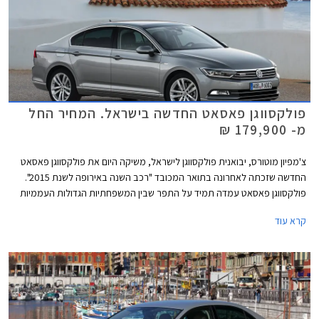
פולקסווגן פאסאט החדשה בישראל. המחיר החל
מ- 179,900 ₪
צ'מפיון מוטורס, יבואנית פולקסווגן לישראל, משיקה היום את פולקסווגן פאסאט
החדשה שזכתה לאחרונה בתואר המכובד "רכב השנה באירופה לשנת 2015".
פולקסווגן פאסאט עמדה תמיד על התפר שבין המשפחתיות הגדולות העממיות
למשפחתיות הגדולות פרימיום בכל הנוגע לאיכות, עידון, ורמת המחירים. הדור
קרא עוד
החדש והשמיני במספר עושה צעד נוסף לכיוון המתחרות היוקרתיות ומציג עיצוב
מוקפד ויוקרתי מבעבר לצד שלל מערכות נוחות ובטיחות מתקדמות.