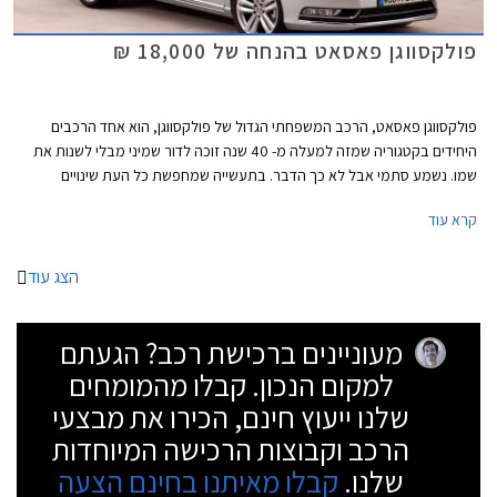
פולקסווגן פאסאט בהנחה של 18,000 ₪
פולקסווגן פאסאט, הרכב המשפחתי הגדול של פולקסווגן, הוא אחד הרכבים
היחידים בקטגוריה שמזה למעלה מ- 40 שנה זוכה לדור שמיני מבלי לשנות את
שמו. נשמע סתמי אבל לא כך הדבר. בתעשייה שמחפשת כל העת שינויים
וחידושים צריך הרבה בטחון "לרוץ" עם אותו שם לרכב במשך תקופה כל כך
קרא עוד
ארוכה בייחוד לאור השינוי והשדרוג שחל במעמדה של פולקסווגן פאסאט במהלך
השנים.
הצג עוד
מעוניינים ברכישת רכב? הגעתם
למקום הנכון. קבלו מהמומחים
שלנו ייעוץ חינם, הכירו את מבצעי
הרכב וקבוצות הרכישה המיוחדות
שלנו.
קבלו מאיתנו בחינם הצעה