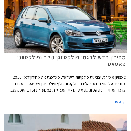
מחירון חדש לדגמי פולקסווגן גולף ופולקסווגן
פאסאט
צ'מפיון מוטורס, יבואנית פולקסווגן לישראל, מעדכנת את מחירון דגמי 2016
ומודיעה על הוזלת דגמי הליבה פולקסווגן גולף ופולקסווגן פאסאט. במסגרת
עדכון המחירון, פולקסווגן גולף טרנדליין המצויידת במנוע 1.4 TSI בהספק 125
כ"ס, מוצעת במחיר 129,900 ₪ המגלם הוזלה של 1,800 ₪ מהמחיר הקודם
קרא עוד
שעמד על 131,700 ₪. פולקסווגן גולף קומפורטליין המצויידת במנוע 1.4 TSI
בהספק 150 כ"ס, תשווק מעתה במחיר 144,900 ₪ המגלם הוזלה של 3,700 ₪
מהמחיר הקודם שעמד על 148,600 ₪.