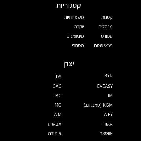
קטגוריות
קטנות
משפחתיות
מנהלים
יוקרה
ספורט
מיניוואנים
פנאי שטח
מסחרי
יצרן
BYD
DS
GAC
EVEASY
JAC
IM
KGM (סאנגיונג)
MG
WM
WEY
אאודי
אבארט
אווטאר
אומודה