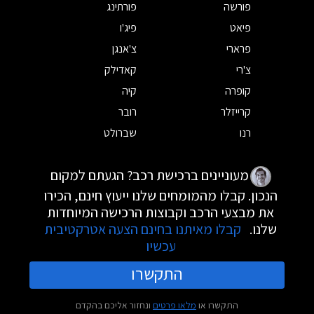
פורשה
פורתינג
פיאט
פיג'ו
פרארי
צ'אנגן
צ'רי
קאדילק
קופרה
קיה
קרייזלר
רובר
רנו
שברולט
מעוניינים ברכישת רכב? הגעתם למקום
הנכון. קבלו מהמומחים שלנו ייעוץ חינם, הכירו
את מבצעי הרכב וקבוצות הרכישה המיוחדות
שלנו.
קבלו מאיתנו בחינם הצעה אטרקטיבית
עכשיו
התקשרו
התקשרו או
מלאו פרטים
ונחזור אליכם בהקדם