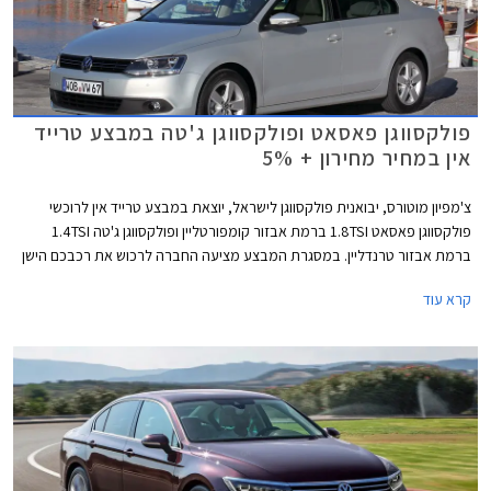
פולקסווגן פאסאט ופולקסווגן ג'טה במבצע טרייד
אין במחיר מחירון + 5%
צ'מפיון מוטורס, יבואנית פולקסווגן לישראל, יוצאת במבצע טרייד אין לרוכשי
פולקסווגן פאסאט 1.8TSI ברמת אבזור קומפורטליין ופולקסווגן ג'טה 1.4TSI
ברמת אבזור טרנדליין. במסגרת המבצע מציעה החברה לרכוש את רכבכם הישן
במחיר הגבוה ב- 5% ממחיר המחירון לפי מחירון לוי יצחק.
קרא עוד