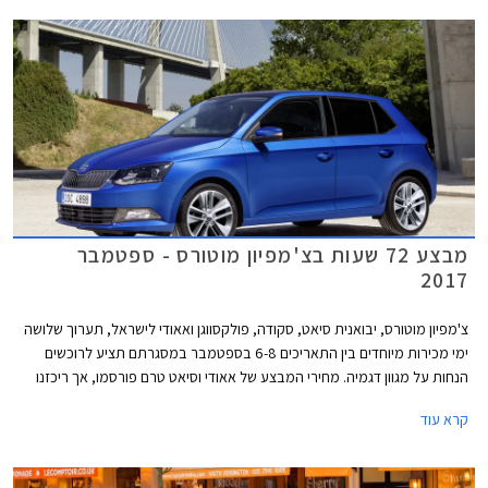
מבצע 72 שעות בצ'מפיון מוטורס - ספטמבר
2017
צ'מפיון מוטורס, יבואנית סיאט, סקודה, פולקסווגן ואאודי לישראל, תערוך שלושה
ימי מכירות מיוחדים בין התאריכים 6-8 בספטמבר במסגרתם תציע לרוכשים
הנחות על מגוון דגמיה. מחירי המבצע של אאודי וסיאט טרם פורסמו, אך ריכזנו
עבורכם מספר דוגמאות להנחות המוצעות באולמות התצוגה של סקודה
קרא עוד
ופולקסווגן.