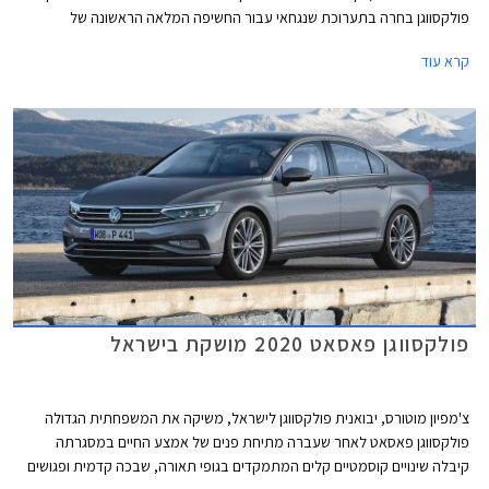
פולקסווגן בחרה בתערוכת שנגחאי עבור החשיפה המלאה הראשונה של
פולקסווגן iD.7 החשמלית אשר מצטרפת לסגמנט המנהלים בו טסלה מודל 3
קרא עוד
נהנתה שנים ארוכות מהיעדר תחרות אבל בתקופה האחרונה הצטרפו גם יונדאי
איוניק 6 שתושק בחודש הבא בישראל, BYD סיל שעושה את צעדיה הראשונים
באירופה בימים אלה ומכוניות סיניות אחרות.
פולקסווגן פאסאט 2020 מושקת בישראל
צ'מפיון מוטורס, יבואנית פולקסווגן לישראל, משיקה את המשפחתית הגדולה
פולקסווגן פאסאט לאחר שעברה מתיחת פנים של אמצע החיים במסגרתה
קיבלה שינויים קוסמטיים קלים המתמקדים בגופי תאורה, שבכה קדמית ופגושים