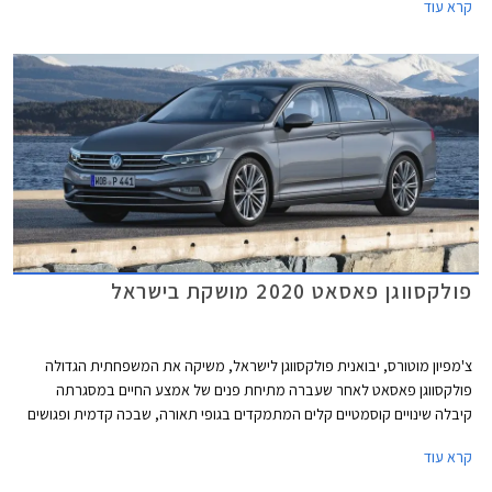
קרא עוד
נהנתה שנים ארוכות מהיעדר תחרות אבל בתקופה האחרונה הצטרפו גם יונדאי
איוניק 6 שתושק בחודש הבא בישראל, BYD סיל שעושה את צעדיה הראשונים
באירופה בימים אלה ומכוניות סיניות אחרות.
פולקסווגן פאסאט 2020 מושקת בישראל
צ'מפיון מוטורס, יבואנית פולקסווגן לישראל, משיקה את המשפחתית הגדולה
פולקסווגן פאסאט לאחר שעברה מתיחת פנים של אמצע החיים במסגרתה
קיבלה שינויים קוסמטיים קלים המתמקדים בגופי תאורה, שבכה קדמית ופגושים
בעיצוב מודרני ורענן מבעבר.
קרא עוד