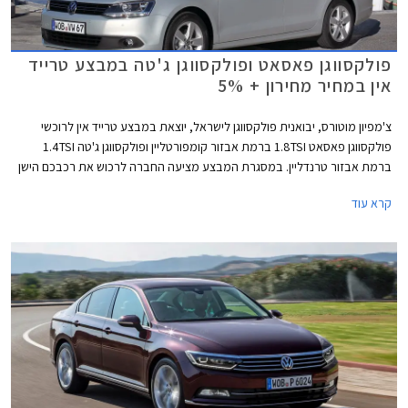
פולקסווגן פאסאט ופולקסווגן ג'טה במבצע טרייד
אין במחיר מחירון + 5%
צ'מפיון מוטורס, יבואנית פולקסווגן לישראל, יוצאת במבצע טרייד אין לרוכשי
פולקסווגן פאסאט 1.8TSI ברמת אבזור קומפורטליין ופולקסווגן ג'טה 1.4TSI
ברמת אבזור טרנדליין. במסגרת המבצע מציעה החברה לרכוש את רכבכם הישן
במחיר הגבוה ב- 5% ממחיר המחירון לפי מחירון לוי יצחק.
קרא עוד