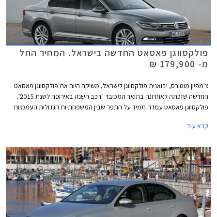
פולקסווגן פאסאט החדשה בישראל. המחיר החל
מ- 179,900 ₪
צ'מפיון מוטורס, יבואנית פולקסווגן לישראל, משיקה היום את פולקסווגן פאסאט
החדשה שזכתה לאחרונה בתואר המכובד "רכב השנה באירופה לשנת 2015".
פולקסווגן פאסאט עמדה תמיד על התפר שבין המשפחתיות הגדולות העממיות
למשפחתיות הגדולות פרימיום בכל הנוגע לאיכות, עידון, ורמת המחירים. הדור
קרא עוד
החדש והשמיני במספר עושה צעד נוסף לכיוון המתחרות היוקרתיות ומציג עיצוב
מוקפד ויוקרתי מבעבר לצד שלל מערכות נוחות ובטיחות מתקדמות.