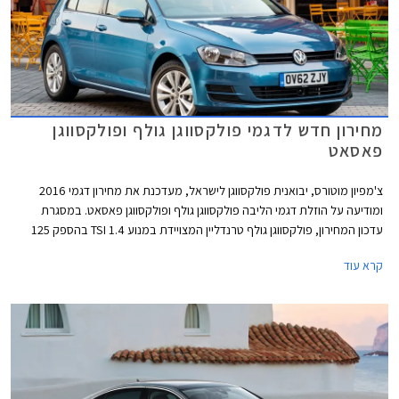
מחירון חדש לדגמי פולקסווגן גולף ופולקסווגן
פאסאט
צ'מפיון מוטורס, יבואנית פולקסווגן לישראל, מעדכנת את מחירון דגמי 2016
ומודיעה על הוזלת דגמי הליבה פולקסווגן גולף ופולקסווגן פאסאט. במסגרת
עדכון המחירון, פולקסווגן גולף טרנדליין המצויידת במנוע 1.4 TSI בהספק 125
כ"ס, מוצעת במחיר 129,900 ₪ המגלם הוזלה של 1,800 ₪ מהמחיר הקודם
קרא עוד
שעמד על 131,700 ₪. פולקסווגן גולף קומפורטליין המצויידת במנוע 1.4 TSI
בהספק 150 כ"ס, תשווק מעתה במחיר 144,900 ₪ המגלם הוזלה של 3,700 ₪
מהמחיר הקודם שעמד על 148,600 ₪.