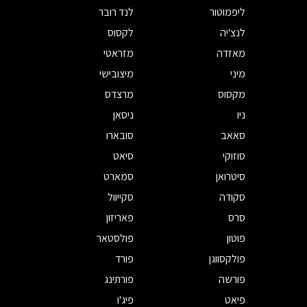
ליפמוטור
לנד רובר
לנצ'יה
לקסוס
מאזדה
מזראטי
מיני
מיצובישי
מקסוס
מרצדס
ניו
ניסאן
סאאב
סובארו
סוזוקי
סיאט
סיטרואן
סמארט
סקודה
סקייוול
סרס
פאריזון
פוטון
פולסטאר
פולקסווגן
פורד
פורשה
פורתינג
פיאט
פיג'ו