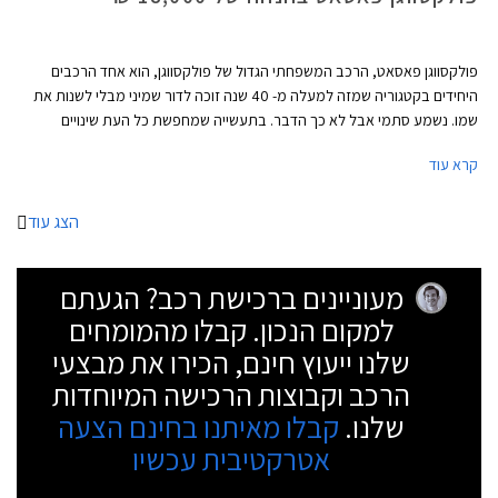
פולקסווגן פאסאט, הרכב המשפחתי הגדול של פולקסווגן, הוא אחד הרכבים
היחידים בקטגוריה שמזה למעלה מ- 40 שנה זוכה לדור שמיני מבלי לשנות את
שמו. נשמע סתמי אבל לא כך הדבר. בתעשייה שמחפשת כל העת שינויים
וחידושים צריך הרבה בטחון "לרוץ" עם אותו שם לרכב במשך תקופה כל כך
קרא עוד
ארוכה בייחוד לאור השינוי והשדרוג שחל במעמדה של פולקסווגן פאסאט במהלך
השנים.
הצג עוד
מעוניינים ברכישת רכב? הגעתם
למקום הנכון. קבלו מהמומחים
שלנו ייעוץ חינם, הכירו את מבצעי
הרכב וקבוצות הרכישה המיוחדות
שלנו.
קבלו מאיתנו בחינם הצעה
אטרקטיבית עכשיו