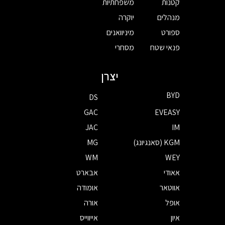
קטנות
משפחתיות
מנהלים
יוקרה
ספורט
מיניוואנים
פנאי שטח
מסחרי
יצרן
BYD
DS
GAC
EVEASY
JAC
IM
KGM (סאנגיונג)
MG
WM
WEY
אאודי
אבארט
אווטאר
אומודה
אופל
אורה
איון
אייווייס