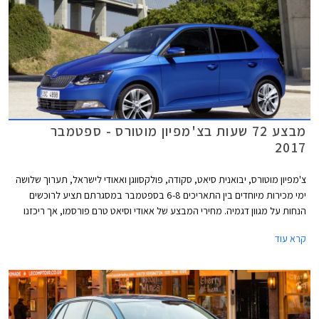
מבצע 72 שעות בצ'מפיון מוטורס - ספטמבר
2017
צ'מפיון מוטורס, יבואנית סיאט, סקודה, פולקסווגן ואאודי לישראל, תערוך שלושה
ימי מכירות מיוחדים בין התאריכים 6-8 בספטמבר במסגרתם תציע לרוכשים
הנחות על מגוון דגמיה. מחירי המבצע של אאודי וסיאט טרם פורסמו, אך ריכזנו
עבורכם מספר דוגמאות להנחות המוצעות באולמות התצוגה של סקודה
קרא עוד
ופולקסווגן.