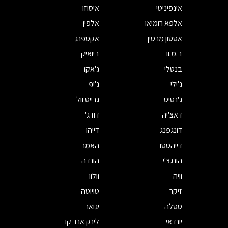
אינפיניטי
איסוזו
אלפא רומיאו
אלפין
אסטון מרטין
אקספנג
ב.מ.וו
ביואיק
בנטלי
ג'אקו
ג'ילי
ג'יפ
ג'נסיס
גרייט וול
דאצ'יה
דודג'
דונגפנג
דייהו
דייהטסו
האמר
הונגצ'י
הונדה
וויה
וולוו
זיקר
טויוטה
טסלה
יגואר
יונדאי
לינק אנד קו