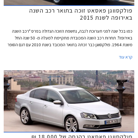
פולקסווגן פאסאט זוכה בתואר רכב השנה
באירופה לשנת 2015
כמו בכל שנה לפני תערוכת ז'נבה, נחשפת הזוכה הגדולה בפרס "רכב השנה
באירופה". תחרות רכב השנה המכובדת מתקיימת למעלה מ- 50 שנה החל
משנת 1964. פולקסווגן כבר זכתה בתואר המכובד בשנת 2010 עם דגם הסופר
מיני פולקסווגן פולו ובשנת 2013 עם דגם המשפחתית הקומפקטית פולקסווגן
קרא עוד
גולף. כעת תורה של פולקסווגן פאסאט החדשה לזכות בתואר הנחשק.
פולקסווגן פאסאט בהנחה של 18,000 ₪