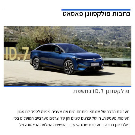
כתבות
פולקסווגן פאסאט
פולקסווגן iD.7 נחשפת
תערוכת הרכב של שנגחאי פותחת היום את שעריה וצפויה לספק לנו מגוון
חשיפות מעניינות, הן של יצרנים סיניים והן של יצרנים מערביים הפועלים בסין.
פולקסווגן בחרה בתערוכת שנגחאי עבור החשיפה המלאה הראשונה של
פולקסווגן iD.7 החשמלית אשר מצטרפת לסגמנט המנהלים בו טסלה מודל 3