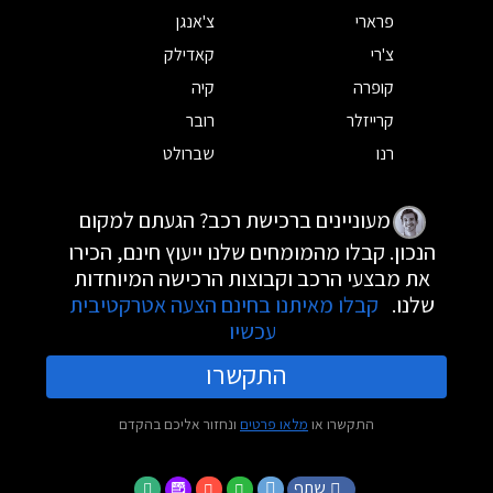
פרארי
צ'אנגן
צ'רי
קאדילק
קופרה
קיה
קרייזלר
רובר
רנו
שברולט
מעוניינים ברכישת רכב? הגעתם למקום
הנכון. קבלו מהמומחים שלנו ייעוץ חינם, הכירו
את מבצעי הרכב וקבוצות הרכישה המיוחדות
שלנו.
קבלו מאיתנו בחינם הצעה אטרקטיבית
עכשיו
התקשרו
התקשרו או
מלאו פרטים
ונחזור אליכם בהקדם
שתף