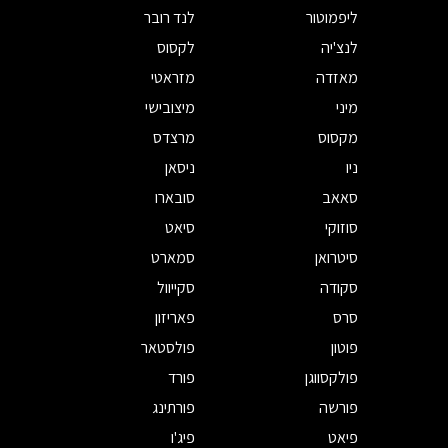
ליפמוטור
לנד רובר
לנצ'יה
לקסוס
מאזדה
מזראטי
מיני
מיצובישי
מקסוס
מרצדס
ניו
ניסאן
סאאב
סובארו
סוזוקי
סיאט
סיטרואן
סמארט
סקודה
סקייוול
סרס
פאריזון
פוטון
פולסטאר
פולקסווגן
פורד
פורשה
פורתינג
פיאט
פיג'ו