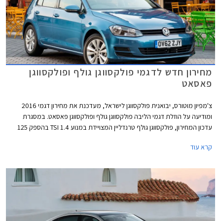
מחירון חדש לדגמי פולקסווגן גולף ופולקסווגן
פאסאט
צ'מפיון מוטורס, יבואנית פולקסווגן לישראל, מעדכנת את מחירון דגמי 2016
ומודיעה על הוזלת דגמי הליבה פולקסווגן גולף ופולקסווגן פאסאט. במסגרת
עדכון המחירון, פולקסווגן גולף טרנדליין המצויידת במנוע 1.4 TSI בהספק 125
כ"ס, מוצעת במחיר 129,900 ₪ המגלם הוזלה של 1,800 ₪ מהמחיר הקודם
קרא עוד
שעמד על 131,700 ₪. פולקסווגן גולף קומפורטליין המצויידת במנוע 1.4 TSI
בהספק 150 כ"ס, תשווק מעתה במחיר 144,900 ₪ המגלם הוזלה של 3,700 ₪
מהמחיר הקודם שעמד על 148,600 ₪.