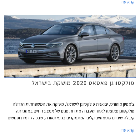
קרא עוד
נהנתה שנים ארוכות מהיעדר תחרות אבל בתקופה האחרונה הצטרפו גם יונדאי
איוניק 6 שתושק בחודש הבא בישראל, BYD סיל שעושה את צעדיה הראשונים
באירופה בימים אלה ומכוניות סיניות אחרות.
פולקסווגן פאסאט 2020 מושקת בישראל
צ'מפיון מוטורס, יבואנית פולקסווגן לישראל, משיקה את המשפחתית הגדולה
פולקסווגן פאסאט לאחר שעברה מתיחת פנים של אמצע החיים במסגרתה
קיבלה שינויים קוסמטיים קלים המתמקדים בגופי תאורה, שבכה קדמית ופגושים
בעיצוב מודרני ורענן מבעבר.
קרא עוד