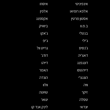
אינפיניטי
איסוזו
אלפא רומיאו
אלפין
אסטון מרטין
אקספנג
ב.מ.וו
ביואיק
בנטלי
ג'אקו
ג'ילי
ג'יפ
ג'נסיס
גרייט וול
דאצ'יה
דודג'
דונגפנג
דייהו
דייהטסו
האמר
הונגצ'י
הונדה
וויה
וולוו
זיקר
טויוטה
טסלה
יגואר
יונדאי
לינק אנד קו