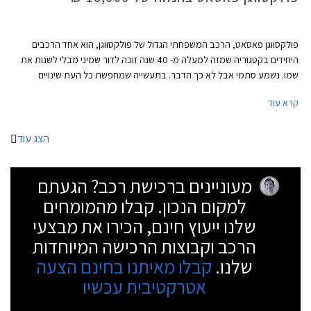
פולקסווגן פאסאט, הרכב המשפחתי הגדול של פולקסווגן, הוא אחד הרכבים
היחידים בקטגוריה שמזה למעלה מ- 40 שנה זוכה לדור שמיני מבלי לשנות את
שמו. נשמע סתמי אבל לא כך הדבר. בתעשייה שמחפשת כל העת שינויים
וחידושים צריך הרבה בטחון "לרוץ" עם אותו שם לרכב במשך תקופה כל כך
קרא עוד
ארוכה בייחוד לאור השינוי והשדרוג שחל במעמדה של פולקסווגן פאסאט במהלך
השנים.
הצג עוד
מעוניינים ברכישת רכב? הגעתם
למקום הנכון. קבלו מהמומחים
שלנו ייעוץ חינם, הכירו את מבצעי
הרכב וקבוצות הרכישה המיוחדות
שלנו.
קבלו מאיתנו בחינם הצעה
אטרקטיבית עכשיו