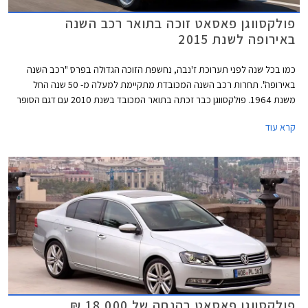
פולקסווגן פאסאט זוכה בתואר רכב השנה
באירופה לשנת 2015
כמו בכל שנה לפני תערוכת ז'נבה, נחשפת הזוכה הגדולה בפרס "רכב השנה
באירופה". תחרות רכב השנה המכובדת מתקיימת למעלה מ- 50 שנה החל
משנת 1964. פולקסווגן כבר זכתה בתואר המכובד בשנת 2010 עם דגם הסופר
מיני פולקסווגן פולו ובשנת 2013 עם דגם המשפחתית הקומפקטית פולקסווגן
קרא עוד
גולף. כעת תורה של פולקסווגן פאסאט החדשה לזכות בתואר הנחשק.
פולקסווגן פאסאט בהנחה של 18,000 ₪