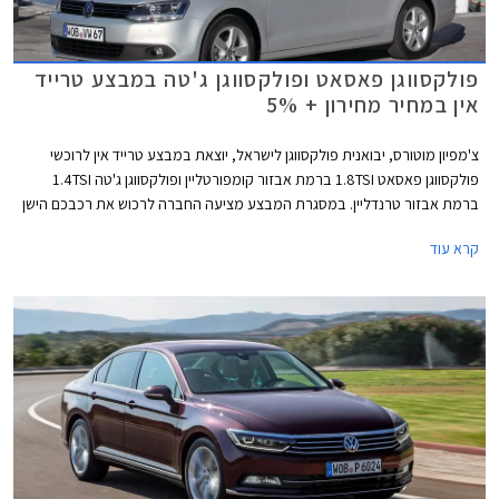
פולקסווגן פאסאט ופולקסווגן ג'טה במבצע טרייד
אין במחיר מחירון + 5%
צ'מפיון מוטורס, יבואנית פולקסווגן לישראל, יוצאת במבצע טרייד אין לרוכשי
פולקסווגן פאסאט 1.8TSI ברמת אבזור קומפורטליין ופולקסווגן ג'טה 1.4TSI
ברמת אבזור טרנדליין. במסגרת המבצע מציעה החברה לרכוש את רכבכם הישן
במחיר הגבוה ב- 5% ממחיר המחירון לפי מחירון לוי יצחק.
קרא עוד