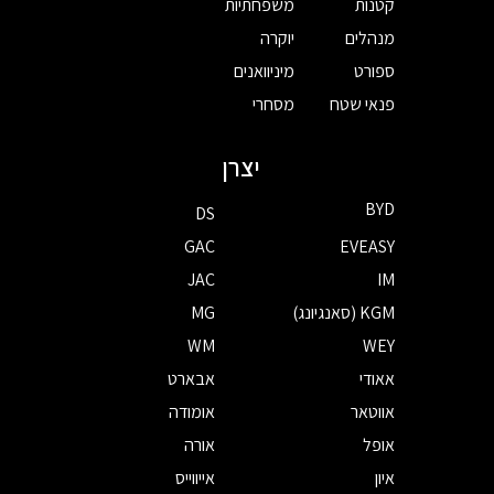
קטנות
משפחתיות
מנהלים
יוקרה
ספורט
מיניוואנים
פנאי שטח
מסחרי
יצרן
BYD
DS
GAC
EVEASY
JAC
IM
KGM (סאנגיונג)
MG
WM
WEY
אאודי
אבארט
אווטאר
אומודה
אופל
אורה
איון
אייווייס