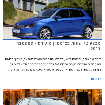
מבצע 72 שעות בצ'מפיון מוטורס - ספטמבר
2017
צ'מפיון מוטורס, יבואנית סיאט, סקודה, פולקסווגן ואאודי לישראל, תערוך שלושה
ימי מכירות מיוחדים בין התאריכים 6-8 בספטמבר במסגרתם תציע לרוכשים
הנחות על מגוון דגמיה. מחירי המבצע של אאודי וסיאט טרם פורסמו, אך ריכזנו
עבורכם מספר דוגמאות להנחות המוצעות באולמות התצוגה של סקודה
קרא עוד
ופולקסווגן.