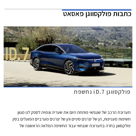
כתבות
פולקסווגן פאסאט
פולקסווגן iD.7 נחשפת
תערוכת הרכב של שנגחאי פותחת היום את שעריה וצפויה לספק לנו מגוון
חשיפות מעניינות, הן של יצרנים סיניים והן של יצרנים מערביים הפועלים בסין.
פולקסווגן בחרה בתערוכת שנגחאי עבור החשיפה המלאה הראשונה של
פולקסווגן iD.7 החשמלית אשר מצטרפת לסגמנט המנהלים בו טסלה מודל 3