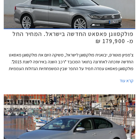
פולקסווגן פאסאט החדשה בישראל. המחיר החל
מ- 179,900 ₪
צ'מפיון מוטורס, יבואנית פולקסווגן לישראל, משיקה היום את פולקסווגן פאסאט
החדשה שזכתה לאחרונה בתואר המכובד "רכב השנה באירופה לשנת 2015".
פולקסווגן פאסאט עמדה תמיד על התפר שבין המשפחתיות הגדולות העממיות
למשפחתיות הגדולות פרימיום בכל הנוגע לאיכות, עידון, ורמת המחירים. הדור
קרא עוד
החדש והשמיני במספר עושה צעד נוסף לכיוון המתחרות היוקרתיות ומציג עיצוב
מוקפד ויוקרתי מבעבר לצד שלל מערכות נוחות ובטיחות מתקדמות.