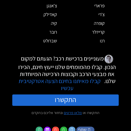
פרארי
צ'אנגן
צ'רי
קאדילק
קופרה
קיה
קרייזלר
רובר
רנו
שברולט
מעוניינים ברכישת רכב? הגעתם למקום
הנכון. קבלו מהמומחים שלנו ייעוץ חינם, הכירו
את מבצעי הרכב וקבוצות הרכישה המיוחדות
שלנו.
קבלו מאיתנו בחינם הצעה אטרקטיבית
עכשיו
התקשרו
התקשרו או
מלאו פרטים
ונחזור אליכם בהקדם
שתף