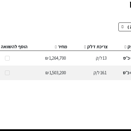
ק
צריכת דלק
מחיר
הוסף להשוואה
כ״ס
13
ל/ק
1,264,700 ₪
כ״ס
16.1
ל/ק
1,503,200 ₪