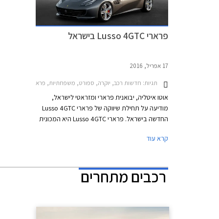
פרארי Lusso 4GTC בישראל
17 אפריל, 2016
תגיות:
חדשות רכב, יוקרה, ספורט, משפחתיות, פראריפרארי GTC4 לוסו 2017-2020
אוטו איטליה, יבואנית פרארי ומזראטי לישראל,
מודיעה על תחילת שיווקה של פרארי Lusso 4GTC
החדשה בישראל. פרארי Lusso 4GTC היא המכונית
הפרקטית ביותר בהיצע דגמי היצרנית האקזוטית
קרא עוד
ונועדה להחליף את פרארי FF. המכונית החדשה
תיובא לישראל בהזמנה מיוחדת עם רשימת אבזור
על פי דרישות הלקוח. המחיר ההתחלתי עומד על
רכבים מתחרים
2.65 מיליון ₪.