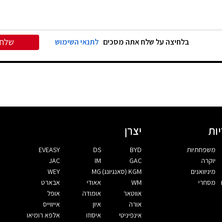
שלח
בלחיצה על שלח אתה מסכים
לתנאי השימוש
ות
יצרן
משפחתיות
BYD
DS
EVEASY
יוקרה
GAC
IM
JAC
מיניוואנים
KGM (סאנגיונג)
MG
WEY
מסחרי
WM
אאודי
אבארט
אווטאר
אומודה
אופל
אורה
איון
אייווייס
אינפיניטי
איסוזו
אלפא רומיאו