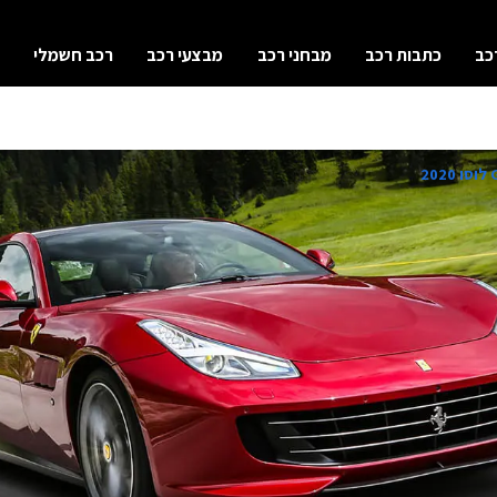
כב
כתבות רכב
מבחני רכב
מבצעי רכב
רכב חשמלי