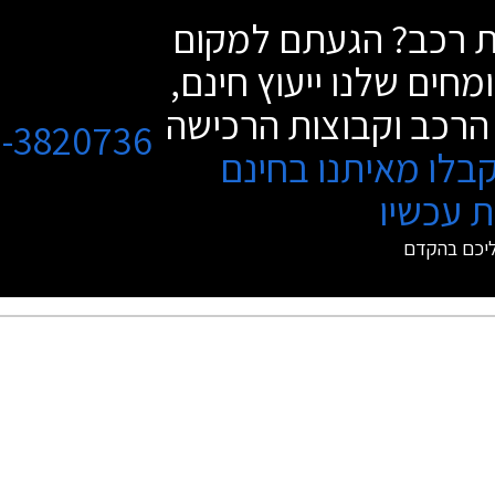
שת רכב? הגעתם למקום
מחים שלנו ייעוץ חינם,
הרכב וקבוצות הרכישה
3-3820736
בלו מאיתנו בחינם
 עכשיו
ליכם בהקדם