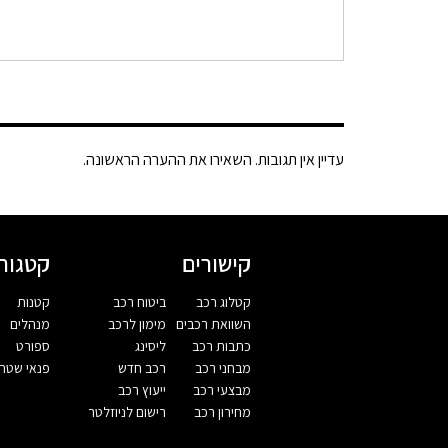
עדיין אין תגובות. השאירו את ההערה הראשונה.
קישורים
קטגורי
קטלוג רכב
ביטוח רכב
קטנות
השוואת רכבים
מימון לרכב
מנהלים
כתבות רכב
ליסינג
ספורט
מבחני רכב
רכב חדש
פנאי שטח
מבצעי רכב
ייעוץ רכב
מחירון רכב
רישום לניוזלטר