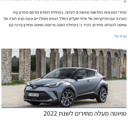
מחירי המכוניות החדשות ממשיכים לעלות. בתחילת החודש פורסם מחירון קיה
העדכני עם התייקרויות של אלפי שקלים בשלל דגמים פופולריים וכעת מגיע תורה של
טויוטה להעלות מחירים. נזכיר כי בתחילת השנה פרסמה טויוטה מחירון עדכני עם
התייקרויות של אלפי שקלים והעדכון הנוכחי מגיע 7 חודשים אחריו יחד עם הודעה של
קרא עוד
היצרנית על פיה עקב עיכובים בשרשרת האספקה חלו שינויים בתכניות הייצור ביניהם
הפחתת מכסות ייצור, מה שצפוי להאריך עוד יותר את זמני ההמתנה לרכבים חדשים.
שיווקה של טויוטה יאריס הופסק לפני מספר חודשים בעוד דגמים נוספים לא יסופקו
ללקוחות עד לסוף השנה.
טויוטה מעלה מחירים לשנת 2022