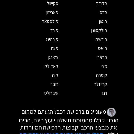
סקודה
סקייוול
סרס
פאריזון
פוטון
פולסטאר
פולקסווגן
פורד
פורשה
פורתינג
פיאט
פיג'ו
פרארי
צ'אנגן
צ'רי
קאדילק
קופרה
קיה
קרייזלר
רובר
רנו
שברולט
מעוניינים ברכישת רכב? הגעתם למקום
הנכון. קבלו מהמומחים שלנו ייעוץ חינם, הכירו
את מבצעי הרכב וקבוצות הרכישה המיוחדות