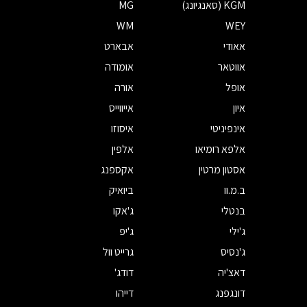
KGM (סאנגיונג)
MG
WM
WEY
אאודי
אבארט
אווטאר
אומודה
אופל
אורה
איון
אייווייס
אינפיניטי
איסוזו
אלפא רומיאו
אלפין
אסטון מרטין
אקספנג
ב.מ.וו
ביואיק
בנטלי
ג'אקו
ג'ילי
ג'יפ
ג'נסיס
גרייט וול
דאצ'יה
דודג'
דונגפנג
דייהו