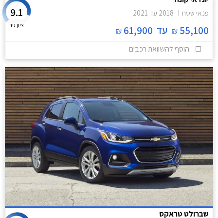
9.1
פנאי שטח
2018
עד
2021
ציון גיר
55,100
עד
61,900
₪
₪
הוסף להשוואת רכבים
שברולט טראקס