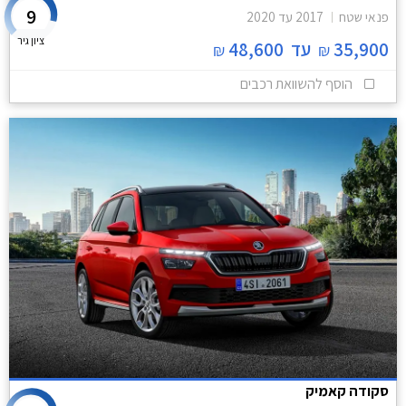
9
פנאי שטח
2017
עד
2020
ציון גיר
35,900
עד
48,600
₪
₪
הוסף להשוואת רכבים
סקודה קאמיק