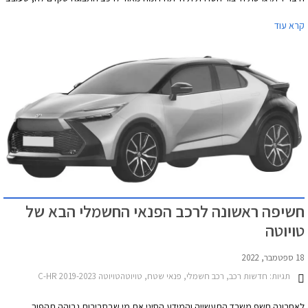
במטה העיצוב של טויוטה בדרום צרפת. הדגם הפך לסיפור הצלחה כמעט בין רגע על
קרא עוד
אף נקודות תורפה בתחום השימושיות עקב מושב אחורי קלסטרופובי, תא מטע קטן
ותג מחיר גבוה יחסית. מתיחת פנים לדגם נחשפה בשלהי שנת 2019 והדגם עבר גם
מקצה שיפורים קל מאז, אך הוא בישורת האחרונה לפני סיום מחזור חייו וטויוטה כבר
חושפת קדימון לדור הבא.
חשיפה ראשונה לרכב הפנאי החשמלי הבא של
טויוטה
18 ספטמבר, 2022
תגיות:
חדשות רכב, רכב חשמלי, פנאי שטח, טויוטהטויוטה C-HR 2019-2023
לאחרונה חשף משרד התעשייה והמידע הסיני את מי שבסבירות גבוהה תהפוך