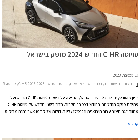
טויוטה C-HR החדש 2024 מושק בישראל
19 נובמבר, 2023
תגיות:
חדשות רכב, רכב חדש, פנאי שטח, טויוטה, טויוטה C-HR 2019-2023, טויוטה C-HR 2023-2025מחירון רכב
יוניון מוטורס, יבואנית טויוטה לישראל, מודיעה על השקת טויוטה C-HR החדש ועל
פתיחת פנקס ההזמנות בחודש דצמבר הקרוב. הדור השני והחדש של טויוטה C-HR
מהווה דגם חשוב עבור היבואנית ונכנס לנעליו הגדולות של קודמו אשר נהנה מביקוש
גבוה ורשם מעל 28,000 מסירות בישראל. עם זאת, חשוב לזכור כי בעת השקת הדור
קרא עוד
הראשון בישראל בשנת 2017, מחירו היה נגיש יחסית ועמד על החל מ- 142,000 ₪.
מחירים אלו נשמרו בערך עד שנת 2022 ומאז התייקרו במספר פעימות. מחירו של
הדור החדש התייקר משמעותית ועומד על החל מ- 169,990 ₪.