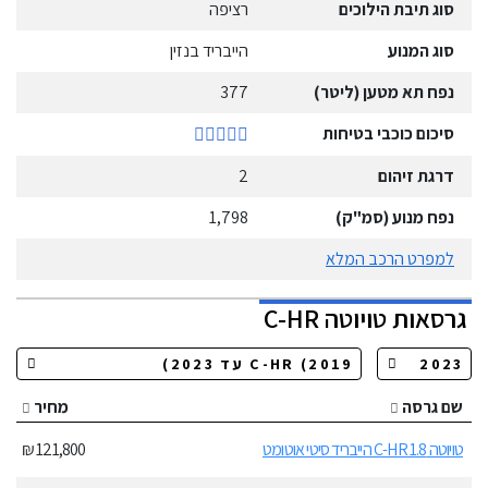
סוג תיבת הילוכים
רציפה
סוג המנוע
הייבריד בנזין
נפח תא מטען (ליטר)
377
סיכום כוכבי בטיחות
דרגת זיהום
2
נפח מנוע (סמ"ק)
1,798
למפרט הרכב המלא
גרסאות
טויוטה
C-HR
שם גרסה
מחיר
טויוטה C-HR 1.8 הייבריד סיטי אוטומט
121,800 ₪