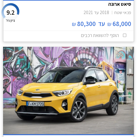
סיאט ארונה
9.2
פנאי שטח
2018
עד
2021
ציון גיר
68,000
עד
80,300
₪
₪
הוסף להשוואת רכבים