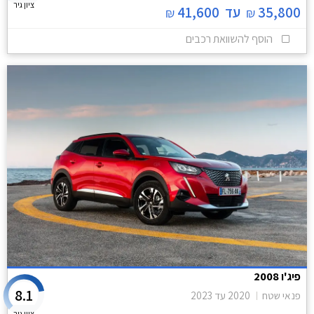
ציון גיר
35,800
עד
41,600
₪
₪
הוסף להשוואת רכבים
פיג'ו 2008
8.1
פנאי שטח
2020
עד
2023
ציון גיר