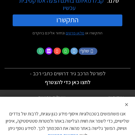
שלנו.
קבלו מאיתנו בחינם הצעה אטרקטיבית
עכשיו
התקשרו
התקשרו או
מלאו פרטים
ונחזור אליכם בהקדם
שתף
לפורטל הרכב גיר דרושים כתבי רכב -
לחצו כאן כדי להצטרף
אודותינו
שאלות נפוצות
×
לתנאי השימוש
מדיניות פרטיות
אנו משתמשים בטכנולוגיות איסוף מידע כגון עוגיות, לרבות של צדדים
הצהרת נגישות
צור קשר
שלישיים, כדי לשפר את חווית הגלישה באתר ולמטרות סטטיסטיקה, איפיון
ושיווק. המשך גלישה באתר מהווה את הסכמתך לכך. למידע נוסף ניתן
עוגיות