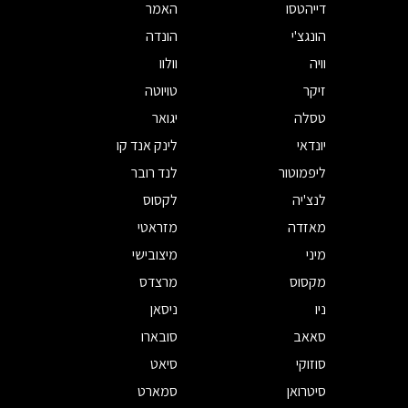
דייהטסו
האמר
הונגצ'י
הונדה
וויה
וולוו
זיקר
טויוטה
טסלה
יגואר
יונדאי
לינק אנד קו
ליפמוטור
לנד רובר
לנצ'יה
לקסוס
מאזדה
מזראטי
מיני
מיצובישי
מקסוס
מרצדס
ניו
ניסאן
סאאב
סובארו
סוזוקי
סיאט
סיטרואן
סמארט