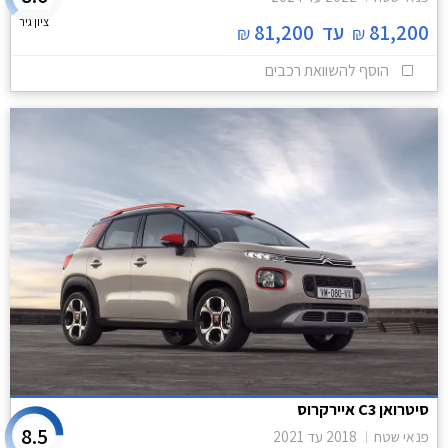
ציון גיר
81,200
עד
81,200
₪
₪
הוסף להשוואת רכבים
סיטרואן C3 איירקרוס
8.5
פנאי שטח
2018
עד
2021