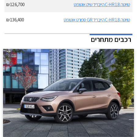
טויוטה C-HR 1.8 הייבריד שיק אוטומט
126,700 ₪
טויוטה C-HR 1.8 הייבריד GR ספורט אוטומט
136,400 ₪
רכבים מתחרים