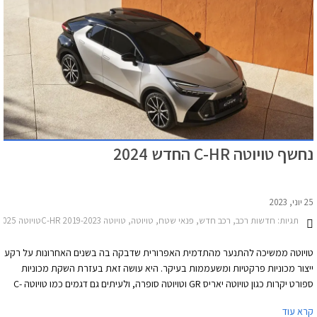
נחשף טויוטה C-HR החדש 2024
25 יוני, 2023
תגיות:
חדשות רכב, רכב חדש, פנאי שטח, טויוטה, טויוטה C-HR 2019-2023טויוטה C-HR 2023-2025
טויוטה ממשיכה להתנער מהתדמית האפרורית שדבקה בה בשנים האחרונות על רקע
ייצור מכוניות פרקטיות ומשעממות בעיקר. היא עושה זאת בעזרת השקת מכוניות
ספורט יקרות כגון טויוטה יאריס GR וטויוטה סופרה, ולעיתים גם דגמים כמו טויוטה C-
HR שאמור היה להיות דגם נישה לחובבי עיצוב אך הפך ללהיט מכירות והוכיח שיש
קרא עוד
קהל גדול המבקש מכוניות עם עיצוב מעניין ומלא אופי גם על חשבון השימושיות.