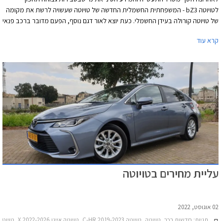
לטויוטה bZ3 - המשפחתית החשמלית החדשה של טויוטה שעשויה לרשת את מקומה
של טויוטה קורולה בעידן החשמלי. כעת יוצא לאור דגם נוסף, הפעם מדובר ברכב פנאי
חשמלי קומפקטי שיחד עם bZ3 מצטרף לטויוטה bZ4x המסקרן שלמרבה המבוכה
קרא עוד
עדיין לא עלה על הכבישים ונמצא בהמתנה לפתרון לתקלה סדרתית שעשויה לגרום
לגלגליו להתנתק מהמרכב.
עליית מחירים בטויוטה
02 אוגוסט, 2022
תגיות:
חדשות רכב, טויוטה, טויוטה C-HR 2019-2023, טויוטה אייגו X 2022-2026, טויוטה יאריס קרוס 2021-2026, טויוטה קורולה סטיישן 2019-2023, טויוטה קורולה 2019-2023, טויוטה קאמרי הייבריד 2021-2024, טויוטה ראב 4 2019-2026, טויוטה פרואייס מדיום 2017-2024, טויוטה פרואייס ארוך 2017-2024, טויוטה היילקס קבינה כפולה 2020-2026, טויוטה סיטי 2020-2024טויוטה היילנדר 2021-2026