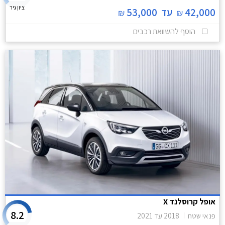
ציון גיר
42,000
עד
53,000
₪
₪
הוסף להשוואת רכבים
אופל קרוסלנד X
8.2
פנאי שטח
2018
עד
2021