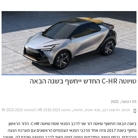
טויוטה C-HR החדש ייחשף בשנה הבאה
05 דצמבר, 2022
תגיות:
חדשות רכב, פנאי שטח, טויוטה, טויוטה C-HR 2019-2023טויוטה C-HR 2023-2025
בשנה הבאה תחשוף טויוטה דור שני לרכב הפנאי שטח טויוטה C-HR. הדור הראשון
נחשף בשנת 2017 והיה אחד מרכבי הפנאי העממיים הראשונים עם מערכת הנעה
היברידית. גרסת הייצור הסדרתית הייתה דומה מאוד לרכב התצוגה שקדם לה, שעוצב