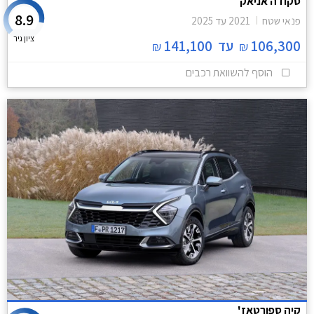
סקודה אניאק
8.9
פנאי שטח
2021
עד
2025
ציון גיר
106,300
עד
141,100
₪
₪
הוסף להשוואת רכבים
קיה ספורטאז'