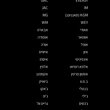
GAC
EVEASY
JAC
IM
KGM (סאנגיונג)
MG
WM
WEY
אאודי
אבארט
אווטאר
אומודה
אופל
אורה
איון
אייווייס
אינפיניטי
איסוזו
אלפא רומיאו
אלפין
אסטון מרטין
אקספנג
ב.מ.וו
ביואיק
בנטלי
ג'אקו
ג'ילי
ג'יפ
ג'נסיס
גרייט וול