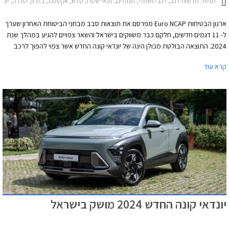
תגיות:
חדשות רכב, רכב חשמלי, מנהלים, פנאי שטח, BYD, אקספנג, ב.מ.וו, הונדה, יונדאי, מרצדס, סמארט, פולקסווגן, קיה, יונדאי קונה 2023-2026, BYD טאנג 2022-2024, אקספנג G9 2023-2026מרצדס EQS SUV 2023-2026
ארגון הבטיחות Euro NCAP מפרסם את תוצאות סבב מבחני הביטוחת האחרון שערך
ל- 11 דגמים חדשים, חלקם כבר משווקים בישראל והשאר צפויים להגיע במהלך שנת
2024. התוצאה הבולטת מכולן הינה של יונדאי קונה החדש אשר צפוי להפוך לרכב
פופולרי בישראל ומסתפק בציון מאכזב של 4 כוכבים מתוך 5 בעוד מרבית הדגמים
קרא עוד
שנבחנו בסבב זה גרפו ציון מרבי של 5 כוכבים. כמו כן, גם הפעם מוכיחים המותגים
הסינים המשווקים באירופה שהם עשו שיעורי בית ולא נופלים ממותגי יוקרה אירופאים
בתחום הבטיחות.
יונדאי קונה החדש 2024 מושק בישראל