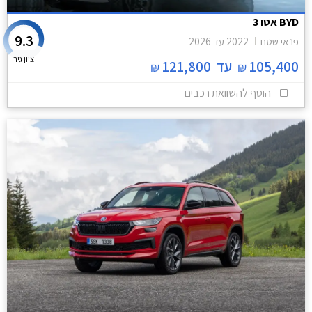
BYD אטו 3
9.3
פנאי שטח
2022
עד
2026
ציון גיר
105,400
עד
121,800
₪
₪
הוסף להשוואת רכבים