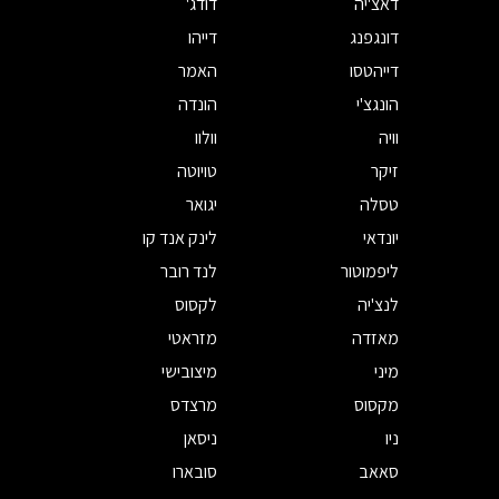
דאצ'יה
דודג'
דונגפנג
דייהו
דייהטסו
האמר
הונגצ'י
הונדה
וויה
וולוו
זיקר
טויוטה
טסלה
יגואר
יונדאי
לינק אנד קו
ליפמוטור
לנד רובר
לנצ'יה
לקסוס
מאזדה
מזראטי
מיני
מיצובישי
מקסוס
מרצדס
ניו
ניסאן
סאאב
סובארו