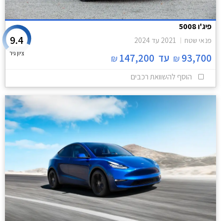
פיג'ו 5008
9.4
פנאי שטח
2021
עד
2024
ציון גיר
93,700
עד
147,200
₪
₪
הוסף להשוואת רכבים