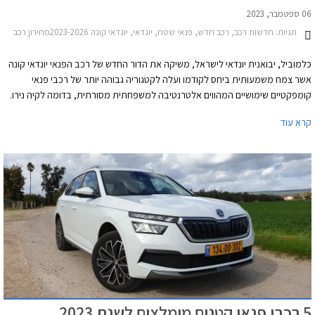
06 ספטמבר, 2023
תגיות:
חדשות רכב, רכב חדש, פנאי שטח, יונדאי, יונדאי קונה 2023-2026מחירון רכב
כלמוביל, יבואנית יונדאי לישראל, משיקה את הדור החדש של רכב הפנאי יונדאי קונה
אשר צמח משמעותית ביחס לקודמו ועלה לקטגוריה גבוהה יותר של רכבי פנאי
קומפקטיים שימושיים המהווים אלטרנטיבה למשפחתית מסורתית, בדומה לקיה נירו.
לאחר הפסקת ייצורה של יונדאי איוניק הפופולרית, המותג הקוריאני נותר ללא מכונית
קרא עוד
משפחתית היברידית בשוק האירופאי כך שיונדאי קונה החדש 2024 נכנס לנעליה
למעשה. בישראל צפוי יונדאי קונה להוות דגם מרכזי וחשוב עבור היבואנית, היצע
הגרסאות והמחירים הרחב ממחיש זאת היטב.
5 רכבי פנאי קטנים מומלצים לשנת 2023