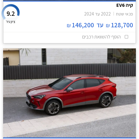
קיה EV6
9.2
פנאי שטח
2022
עד
2024
ציון גיר
128,700
עד
146,200
₪
₪
הוסף להשוואת רכבים