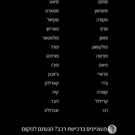
סוזוקי
סיאט
סיטרואן
סמארט
סקודה
סקייוול
סרס
פאריזון
פוטון
פולסטאר
פולקסווגן
פורד
פורשה
פורתינג
פיאט
פיג'ו
פרארי
צ'אנגן
צ'רי
קאדילק
קופרה
קיה
קרייזלר
רובר
רנו
שברולט
מעוניינים ברכישת רכב? הגעתם למקום