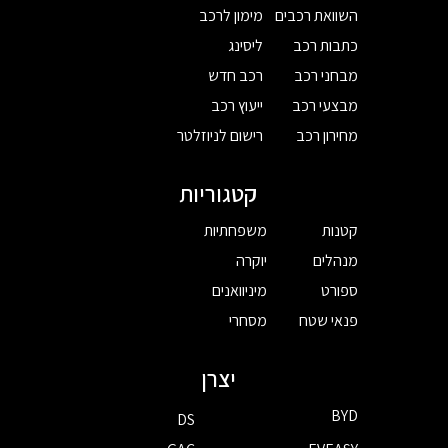
השוואת רכבים
מימון לרכב
כתבות רכב
ליסינג
מבחני רכב
רכב חדש
מבצעי רכב
ייעוץ רכב
מחירון רכב
רישום לניוזלטר
קטגוריות
קטנות
משפחתיות
מנהלים
יוקרה
ספורט
מיניוואנים
פנאי שטח
מסחרי
יצרן
BYD
DS