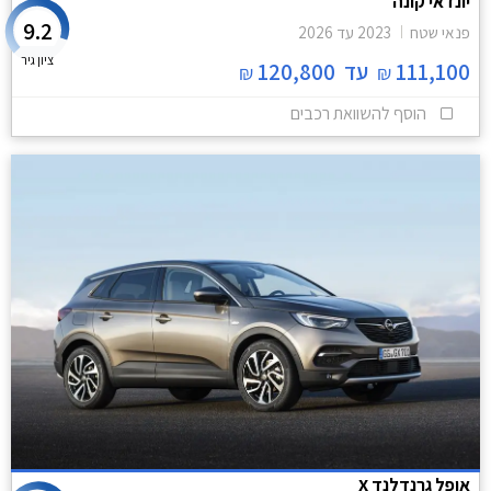
יונדאי קונה
9.2
פנאי שטח
2023
עד
2026
ציון גיר
111,100
עד
120,800
₪
₪
הוסף להשוואת רכבים
אופל גרנדלנד X