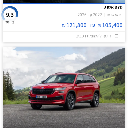
BYD אטו 3
9.3
פנאי שטח
2022
עד
2026
ציון גיר
105,400
עד
121,800
₪
₪
הוסף להשוואת רכבים