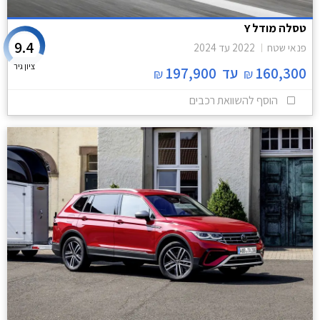
טסלה מודל Y
9.4
פנאי שטח
2022
עד
2024
ציון גיר
160,300
עד
197,900
₪
₪
הוסף להשוואת רכבים