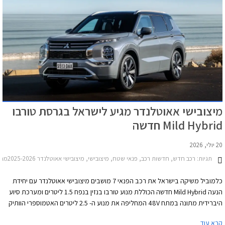
מיצובישי אאוטלנדר מגיע לישראל בגרסת טורבו
Mild Hybrid חדשה
20 יולי, 2026
תגיות:
רכב חדש, חדשות רכב, פנאי שטח, מיצובישי, מיצובישי אאוטלנדר 2025-2026מחירון רכב
כלמוביל משיקה בישראל את רכב הפנאי 7 מושבים מיצובישי אאוטלנדר עם יחידת
הנעה Mild Hybrid חדשה הכוללת מנוע טורבו בנזין בנפח 1.5 ליטרים ומערכת סיוע
היברידית מתונה במתח 48V המחליפה את מנוע ה- 2.5 ליטרים האטמוספרי הוותיק
אשר משך נהגים שמרנים שמעדיפים להתרחק ממנועי טורבו ומנועים חשמליים מחשש
קרא עוד
לעודף תקלות. יהיה מעניין לראות איך ישפיע המעבר למנוע מתקדם יותר, על