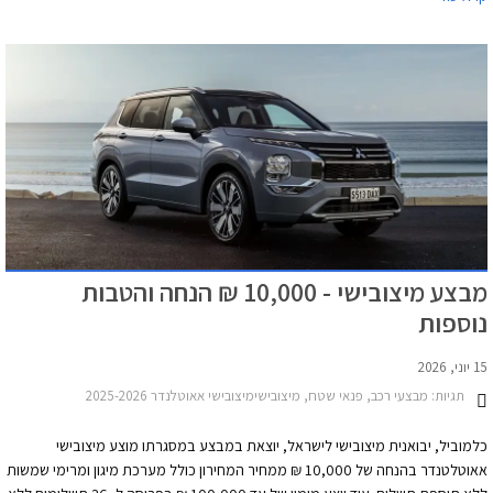
הביקושים ועל קהל היעד. קל לחשוב כי המהלך נועד לשפר את הביצועים ואת צריכת
הדלק אך למעשה על הנייר אין כל שינוי בביצועים וגם צריכת הדלק שופרה ב- 3.5%
בלבד. עם זאת, התמורה למחיר שופרה. הדגם קיבל תוספות אבזור משמעותיות
במחיר זול מבעבר, כאשר גרסת הכניסה מוצעת במחיר 189,990 ₪.
מבצע מיצובישי - 10,000 ₪ הנחה והטבות
נוספות
15 יוני, 2026
תגיות:
מבצעי רכב, פנאי שטח, מיצובישימיצובישי אאוטלנדר 2025-2026
כלמוביל, יבואנית מיצובישי לישראל, יוצאת במבצע במסגרתו מוצע מיצובישי
אאוטלטנדר בהנחה של 10,000 ₪ ממחיר המחירון כולל מערכת מיגון ומרימי שמשות