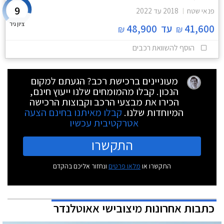
9
פנאי שטח
2018
עד
2022
ציון גיר
41,600
עד
48,900
₪
₪
הוסף להשוואת רכבים
מעוניינים ברכישת רכב? הגעתם למקום
הנכון. קבלו מהמומחים שלנו ייעוץ חינם,
הכירו את מבצעי הרכב וקבוצות הרכישה
המיוחדות שלנו.
קבלו מאיתנו בחינם הצעה
אטרקטיבית עכשיו
התקשרו
התקשרו או
מלאו פרטים
ונחזור אליכם בהקדם
כתבות אחרונות מיצובישי אאוטלנדר