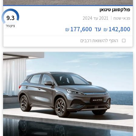
פולקסווגן טיגואן
9.3
פנאי שטח
2021
עד
2024
ציון גיר
142,800
עד
177,600
₪
₪
הוסף להשוואת רכבים