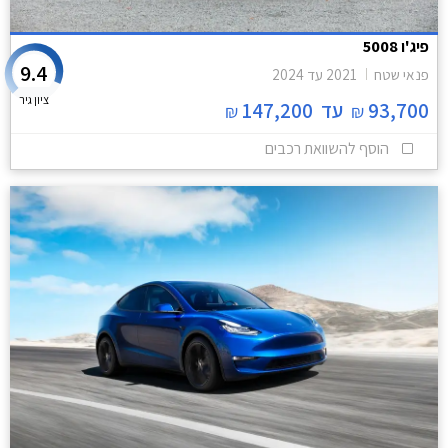
פיג'ו 5008
9.4
פנאי שטח
2021
עד
2024
ציון גיר
93,700
עד
147,200
₪
₪
הוסף להשוואת רכבים