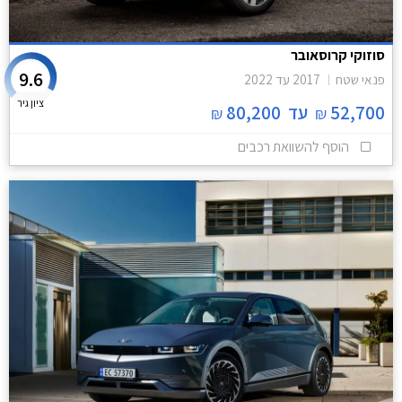
סוזוקי קרוסאובר
9.6
פנאי שטח
2017
עד
2022
ציון גיר
52,700
עד
80,200
₪
₪
הוסף להשוואת רכבים