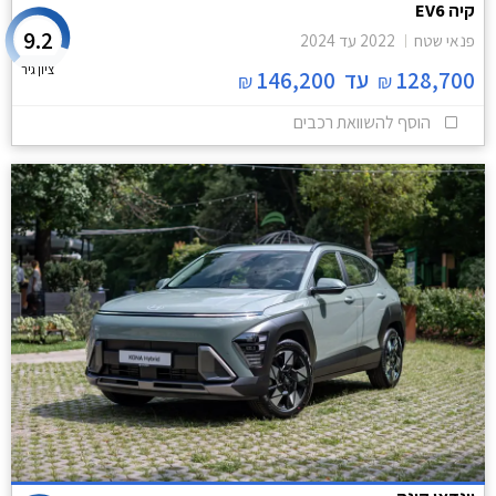
קיה EV6
9.2
פנאי שטח
2022
עד
2024
ציון גיר
128,700
עד
146,200
₪
₪
הוסף להשוואת רכבים