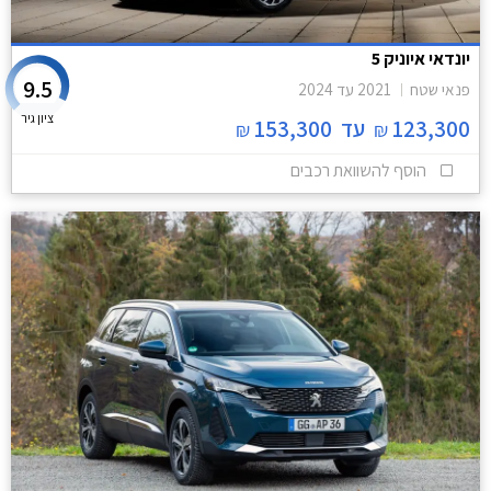
יונדאי איוניק 5
9.5
פנאי שטח
2021
עד
2024
ציון גיר
123,300
עד
153,300
₪
₪
הוסף להשוואת רכבים