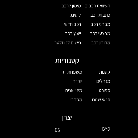
השוואת רכבים
מימון לרכב
כתבות רכב
ליסינג
מבחני רכב
רכב חדש
מבצעי רכב
ייעוץ רכב
מחירון רכב
רישום לניוזלטר
קטגוריות
קטנות
משפחתיות
מנהלים
יוקרה
ספורט
מיניוואנים
פנאי שטח
מסחרי
יצרן
BYD
DS