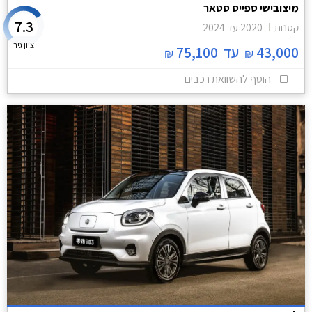
מיצובישי ספייס סטאר
7.3
קטנות
2020
עד
2024
ציון גיר
43,000
עד
75,100
₪
₪
הוסף להשוואת רכבים