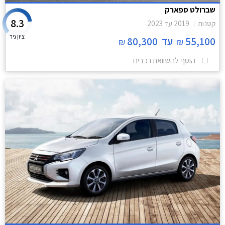
שברולט ספארק
8.3
קטנות
2019
עד
2023
ציון גיר
55,100
עד
80,300
₪
₪
הוסף להשוואת רכבים