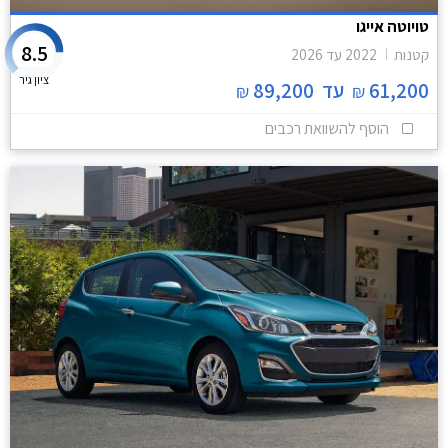
טויוטה אייגו
8.5
קטנות
2022
עד
2026
ציון גיר
61,200
עד
89,200
₪
₪
הוסף להשוואת רכבים