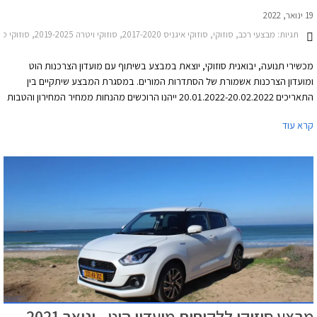
19 ינואר, 2022
תגיות:
מבצעי רכב, סוזוקי, סוזוקי איגניס 2017-2020, סוזוקי ויטרה 2019-2025, סוזוקי סוויפט 2020-2024, סוזוקי קרוסאובר 2017-2022סוזוקי ג'ימני 2019-2025
מכשירי תנועה, יבואנית סוזוקי, יוצאת במבצע בשיתוף עם מועדון הצרכנות הוט
ומועדון הצרכנות אשמורת של הסתדרות המורים. במסגרת המבצע שיתקיים בין
התאריכים 20.01.2022-20.02.2022 ייהנו הרוכשים מהנחות ממחיר המחירון והטבות
אבזור. בנוסף יוכלו הרוכשים לבחור בעסקת ליסינג פרטית באמצעות חברת הליסינג
קרא עוד
כספא מבית מכשירי תנועה, עם אופציה לחבילת שירות הכוללת טיפולים תקופתיים,
החלפת צמיגים, והחלפת מצבר.
מבצע סוזוקי ללקוחות מועדון הוט - ינואר 2021