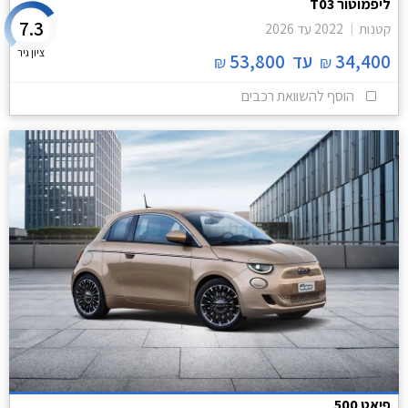
ליפמוטור T03
7.3
קטנות
2022
עד
2026
ציון גיר
34,400
עד
53,800
₪
₪
הוסף להשוואת רכבים
פיאט 500