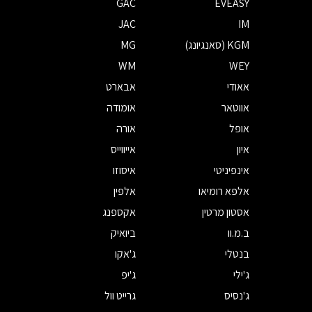
GAC
EVEASY
JAC
IM
KGM (סאנגיונג)
MG
WM
WEY
אאודי
אבארט
אווטאר
אומודה
אופל
אורה
איון
אייווייס
אינפיניטי
איסוזו
אלפא רומיאו
אלפין
אסטון מרטין
אקספנג
ב.מ.וו
ביואיק
בנטלי
ג'אקו
ג'ילי
ג'יפ
ג'נסיס
גרייט וול