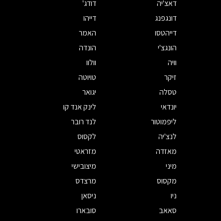
דאצ'יה
דודג'
דונגפנג
דייהו
דייהטסו
האמר
הונגצ'י
הונדה
וויה
וולוו
זיקר
טויוטה
טסלה
יגואר
יונדאי
לינק אנד קו
ליפמוטור
לנד רובר
לנצ'יה
לקסוס
מאזדה
מזראטי
מיני
מיצובישי
מקסוס
מרצדס
ניו
ניסאן
סאאב
סובארו