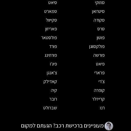
סוזוקי
סיאט
סיטרואן
סמארט
סקודה
סקייוול
סרס
פאריזון
פוטון
פולסטאר
פולקסווגן
פורד
פורשה
פורתינג
פיאט
פיג'ו
פרארי
צ'אנגן
צ'רי
קאדילק
קופרה
קיה
קרייזלר
רובר
רנו
שברולט
מעוניינים ברכישת רכב? הגעתם למקום