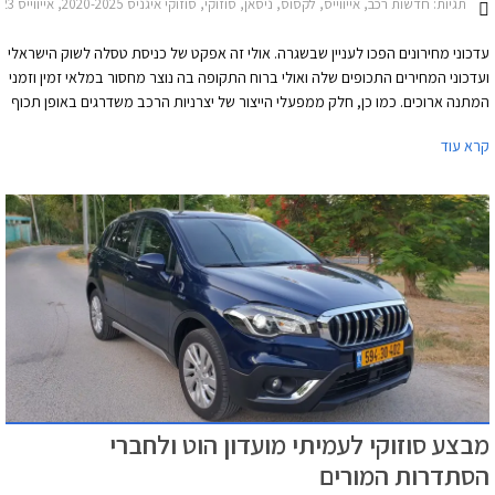
תגיות:
חדשות רכב, אייווייס, לקסוס, ניסאן, סוזוקי, סוזוקי איגניס 2020-2025, אייווייס U5 2021-2023, לקסוס IS 2021-2026, לקסוס LS 2018-2021, לקסוס NX 2022-2026, ניסאן ג'וק 2020-2024, ניסאן מיקרה 2019-2023, ניסאן אלטימה 2019-2023, סוזוקי סוויפט 2020-2024סוזוקי ג'ימני 2019-2025
עדכוני מחירונים הפכו לעניין שבשגרה. אולי זה אפקט של כניסת טסלה לשוק הישראלי
ועדכוני המחירים התכופים שלה ואולי ברוח התקופה בה נוצר מחסור במלאי זמין וזמני
המתנה ארוכים. כמו כן, חלק ממפעלי הייצור של יצרניות הרכב משדרגים באופן תכוף
את מפרטי הרכבים והעלויות מגולגלות אל הצרכן.
קרא עוד
מבצע סוזוקי לעמיתי מועדון הוט ולחברי
הסתדרות המורים