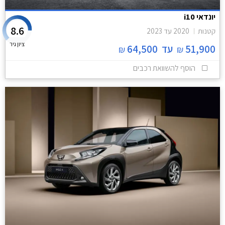
יונדאי i10
8.6
קטנות
2020
עד
2023
ציון גיר
51,900
עד
64,500
₪
₪
הוסף להשוואת רכבים