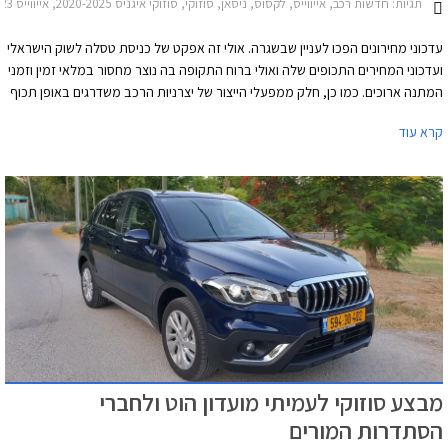
תגיות:
חדשות רכב, אייווייס, לקסוס, ניסאן, סוזוקי, סוזוקי איגניס 2020-2025, אייווייס U5 2021-2023, לקסוס IS 2021-2026, לקסוס LS 2018-2021, לקסוס NX 2022-2026, ניסאן ג'וק 2020-2024, ניסאן מיקרה 2019-2023, ניסאן אלטימה 2019-2023, סוזוקי סוויפט 2020-2024סוזוקי ג'ימני 2019-2025
עדכוני מחירונים הפכו לעניין שבשגרה. אולי זה אפקט של כניסת טסלה לשוק הישראלי
ועדכוני המחירים התכופים שלה ואולי ברוח התקופה בה נוצר מחסור במלאי זמין וזמני
המתנה ארוכים. כמו כן, חלק ממפעלי הייצור של יצרניות הרכב משדרגים באופן תכוף
את מפרטי הרכבים והעלויות מגולגלות אל הצרכן.
קרא עוד
מבצע סוזוקי לעמיתי מועדון הוט ולחברי
הסתדרות המורים