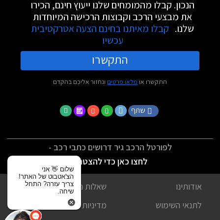
הנכון. קבלו מהמומחים שלנו ייעוץ חינם, הכירו
את מבצעי הרכב וקבוצות הרכישה המיוחדות
שלנו.
קבלו מאיתנו בחינם הצעה אטרקטיבית
עכשיו
התקשרו
התקשרו או
מלאו פרטים
ונחזור אליכם בהקדם
שתף
לפורטל הרכב גיר דרושים כתבי רכב -
לחצו כאן כדי להצטרף
שלום 👋 אני
הצ'אטבוט של האתר!
צריך עזרה? התחל
אודותינו
שאלות נפוצות
שיחה.
לתנאי השימוש
מדיניות פרטיות