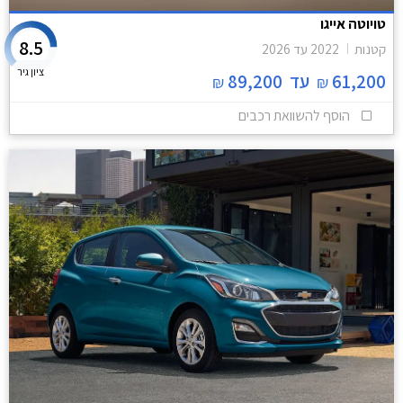
טויוטה אייגו
8.5
קטנות
2022
עד
2026
ציון גיר
61,200
עד
89,200
₪
₪
הוסף להשוואת רכבים