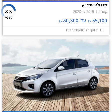
שברולט ספארק
8.3
קטנות
2019
עד
2023
ציון גיר
55,100
עד
80,300
₪
₪
הוסף להשוואת רכבים