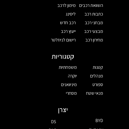
השוואת רכבים
מימון לרכב
כתבות רכב
ליסינג
מבחני רכב
רכב חדש
מבצעי רכב
ייעוץ רכב
מחירון רכב
רישום לניוזלטר
קטגוריות
קטנות
משפחתיות
מנהלים
יוקרה
ספורט
מיניוואנים
פנאי שטח
מסחרי
יצרן
BYD
DS