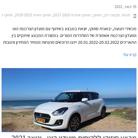
19 ינואר, 2022
תגיות:
מבצעי רכב, סוזוקי, סוזוקי איגניס 2017-2020, סוזוקי ויטרה 2019-2025, סוזוקי סוויפט 2020-2024, סוזוקי קרוסאובר 2017-2022סוזוקי ג'ימני 2019-2025
מכשירי תנועה, יבואנית סוזוקי, יוצאת במבצע בשיתוף עם מועדון הצרכנות הוט
ומועדון הצרכנות אשמורת של הסתדרות המורים. במסגרת המבצע שיתקיים בין
התאריכים 20.01.2022-20.02.2022 ייהנו הרוכשים מהנחות ממחיר המחירון והטבות
אבזור. בנוסף יוכלו הרוכשים לבחור בעסקת ליסינג פרטית באמצעות חברת הליסינג
קרא עוד
כספא מבית מכשירי תנועה, עם אופציה לחבילת שירות הכוללת טיפולים תקופתיים,
החלפת צמיגים, והחלפת מצבר.
מבצע סוזוקי ללקוחות מועדון הוט - ינואר 2021