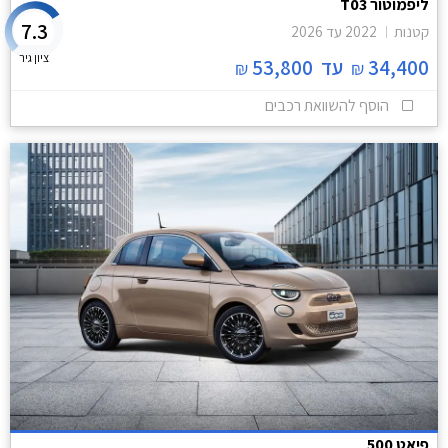
ליפמוטור T03
7.3
קטנות
2022
עד
2026
ציון גיר
34,400
עד
53,800
₪
₪
הוסף להשוואת רכבים
פיאט 500