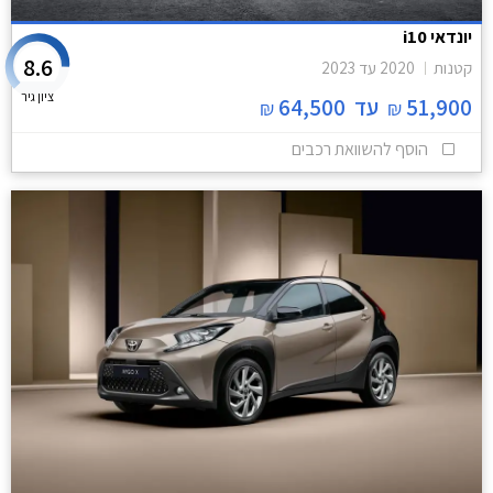
יונדאי i10
8.6
קטנות
2020
עד
2023
ציון גיר
51,900
עד
64,500
₪
₪
הוסף להשוואת רכבים