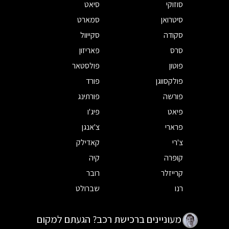
סוזוקי
סיאט
סיטרואן
סמארט
סקודה
סקייוול
סרס
פאריזון
פוטון
פולסטאר
פולקסווגן
פורד
פורשה
פורתינג
פיאט
פיג'ו
פרארי
צ'אנגן
צ'רי
קאדילק
קופרה
קיה
קרייזלר
רובר
רנו
שברולט
מעוניינים ברכישת רכב? הגעתם למקום