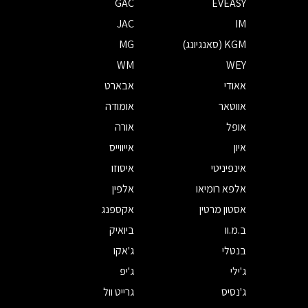
GAC
EVEASY
JAC
IM
KGM (סאנגיונג)
MG
WM
WEY
אאודי
אבארט
אווטאר
אומודה
אופל
אורה
איון
אייווייס
אינפיניטי
איסוזו
אלפא רומיאו
אלפין
אסטון מרטין
אקספנג
ב.מ.וו
ביואיק
בנטלי
ג'אקו
ג'ילי
ג'יפ
ג'נסיס
גרייט וול