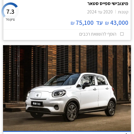
מיצובישי ספייס סטאר
7.3
קטנות
2020
עד
2024
ציון גיר
43,000
עד
75,100
₪
₪
הוסף להשוואת רכבים