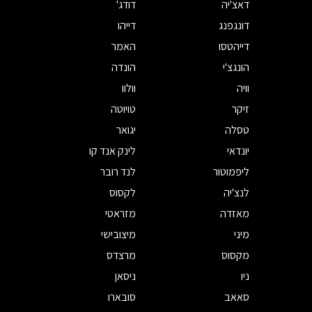
דאצ'יה
דודג'
דונגפנג
דייהו
דייהטסו
האמר
הונגצ'י
הונדה
וויה
וולוו
זיקר
טויוטה
טסלה
יגואר
יונדאי
לינק אנד קו
ליפמוטור
לנד רובר
לנצ'יה
לקסוס
מאזדה
מזראטי
מיני
מיצובישי
מקסוס
מרצדס
ניו
ניסאן
סאאב
סובארו