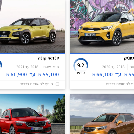
וניק
יונדאי קונה
9.2
טח
2018
עד
2020
פנאי שטח
2018
עד
2021
ציון גיר
55
עד
66,100
55,100
עד
61,900
₪
₪
₪
₪
ף להשוואת רכבים
הוסף להשוואת רכבים