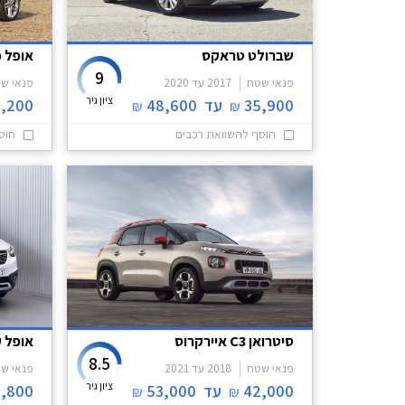
שברולט טראקס
אופל 
9
פנאי שטח
2017
עד
2020
פנאי ש
ציון גיר
35,900
עד
48,600
,200
₪
₪
הוסף להשוואת רכבים
הוס
סיטרואן C3 איירקרוס
אופל ק
8.5
פנאי שטח
2018
עד
2021
פנאי ש
ציון גיר
42,000
עד
53,000
,800
₪
₪