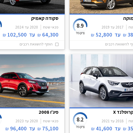
מוקה
סקודה קאמיק
8.9
טח
2017
עד
2019
פנאי שטח
2020
עד
2024
ציון גיר
38
עד
52,800
64,300
עד
102,500
₪
₪
₪
₪
ף להשוואת רכבים
הוסף להשוואת רכבים
רוסלנד X
פיג'ו 2008
8.2
טח
2018
עד
2021
פנאי שטח
2020
עד
2023
ציון גיר
35
עד
41,600
75,100
עד
96,400
₪
₪
₪
₪