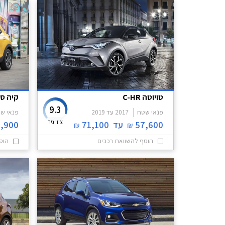
טויוטה C-HR
קיה סט
9.3
פנאי שטח
2017
עד
2019
פנאי ש
ציון גיר
57,600
עד
71,100
,900
₪
₪
הוסף להשוואת רכבים
הוס