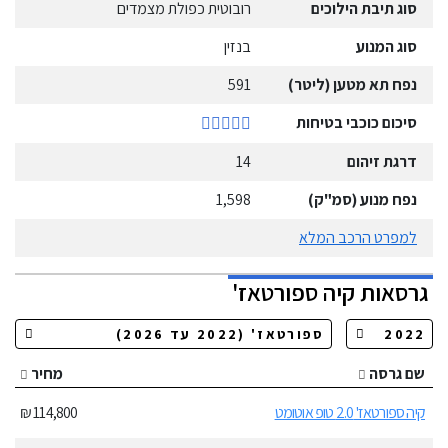
סוג תיבת הילוכים
רובוטית כפולת מצמדים
סוג המנוע
בנזין
נפח תא מטען (ליטר)
591
סיכום כוכבי בטיחות
דרגת זיהום
14
נפח מנוע (סמ"ק)
1,598
למפרט הרכב המלא
גרסאות
קיה
ספורטאז'
שם גרסה
מחיר
קיה ספורטאז' 2.0 טופ אוטומט
114,800 ₪