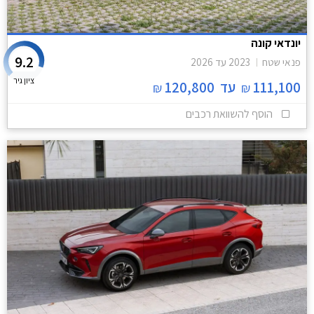
יונדאי קונה
9.2
פנאי שטח
2023
עד
2026
ציון גיר
111,100
עד
120,800
₪
₪
הוסף להשוואת רכבים