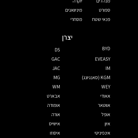
מנהלים
יוקרה
ספורט
מיניוואנים
פנאי שטח
מסחרי
יצרן
BYD
DS
GAC
EVEASY
JAC
IM
KGM (סאנגיונג)
MG
WM
WEY
אאודי
אבארט
אווטאר
אומודה
אופל
אורה
איון
אייווייס
אינפיניטי
איסוזו