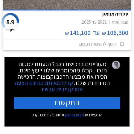
סקודה אניאק
8.9
פנאי שטח
2021
עד
2025
ציון גיר
106,300
עד
141,100
₪
₪
הוסף להשוואת רכבים
מעוניינים ברכישת רכב? הגעתם למקום
הנכון. קבלו מהמומחים שלנו ייעוץ חינם,
הכירו את מבצעי הרכב וקבוצות הרכישה
המיוחדות שלנו.
קבלו מאיתנו בחינם הצעה
אטרקטיבית עכשיו
התקשרו
התקשרו או
מלאו פרטים
ונחזור אליכם בהקדם