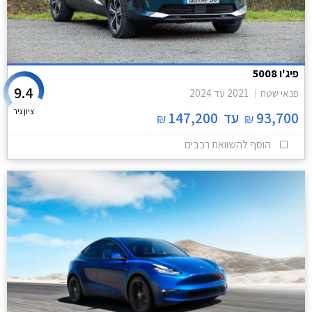
פיג'ו 5008
9.4
פנאי שטח
2021
עד
2024
ציון גיר
93,700
עד
147,200
₪
₪
הוסף להשוואת רכבים