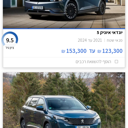
יונדאי איוניק 5
9.5
פנאי שטח
2021
עד
2024
ציון גיר
123,300
עד
153,300
₪
₪
הוסף להשוואת רכבים