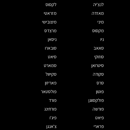
לנצ'יה
לקסוס
מאזדה
מזראטי
מיני
מיצובישי
מקסוס
מרצדס
ניו
ניסאן
סאאב
סובארו
סוזוקי
סיאט
סיטרואן
סמארט
סקודה
סקייוול
סרס
פאריזון
פוטון
פולסטאר
פולקסווגן
פורד
פורשה
פורתינג
פיאט
פיג'ו
פרארי
צ'אנגן