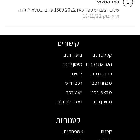
מצב המלאי
1
שלום. האם יש ספורטאז 2022 1600 טורבו במלאי? תודה
אריה בוק
18/11/22
קישורים
קטלוג רכב
ביטוח רכב
השוואת רכבים
מימון לרכב
כתבות רכב
ליסינג
מבחני רכב
רכב חדש
מבצעי רכב
ייעוץ רכב
מחירון רכב
רישום לניוזלטר
קטגוריות
קטנות
משפחתיות