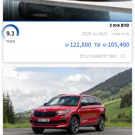
BYD אטו 3
9.3
פנאי שטח
2022
עד
2026
ציון גיר
105,400
עד
121,800
₪
₪
הוסף להשוואת רכבים