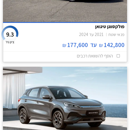
פולקסווגן טיגואן
9.3
פנאי שטח
2021
עד
2024
ציון גיר
142,800
עד
177,600
₪
₪
הוסף להשוואת רכבים