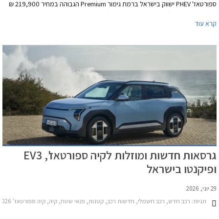
ספורטאז' PHEV ישווק בישראל ברמת גימור Premium הגבוהה במחיר 219,900 ₪
ובתקופת ההשקה (עד 11 בספטמבר 2026) יוצע הדגם במחיר 214,900 ₪ המגלם
קרא עוד
הנחה של 5,000 ₪ ממחיר המחירון.
גרסאות חדשות ומוזלות לקיה ספורטאז', EV3
ופיקנטו בישראל
29 יוני, 2026
תגיות:
רכב חדש, רכב חשמלי, חדשות רכב, קטנות, פנאי שטח, קיה, קיה ספורטאז' 2025-2026, קיה EV3 2025-2026, קיה פיקנטו 2024-2026, מחירון רכברכב חשמלי