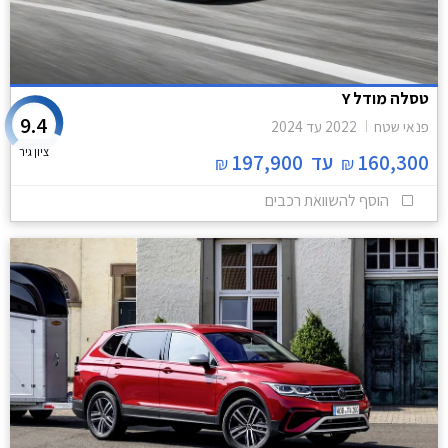
טסלה מודל Y
9.4
פנאי שטח
2022
עד
2024
ציון גיר
160,300
עד
197,900
₪
₪
הוסף להשוואת רכבים