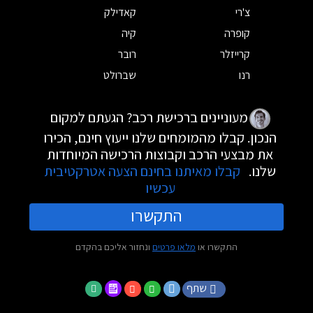
צ'רי
קאדילק
קופרה
קיה
קרייזלר
רובר
רנו
שברולט
מעוניינים ברכישת רכב? הגעתם למקום
הנכון. קבלו מהמומחים שלנו ייעוץ חינם, הכירו
את מבצעי הרכב וקבוצות הרכישה המיוחדות
שלנו.
קבלו מאיתנו בחינם הצעה אטרקטיבית
עכשיו
התקשרו
התקשרו או
מלאו פרטים
ונחזור אליכם בהקדם
שתף