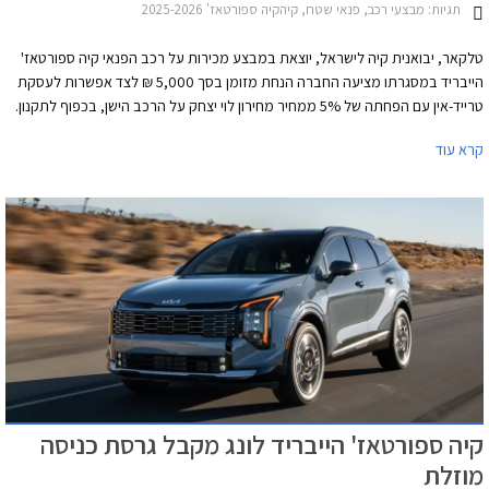
תגיות:
מבצעי רכב, פנאי שטח, קיהקיה ספורטאז' 2025-2026
טלקאר, יבואנית קיה לישראל, יוצאת במבצע מכירות על רכב הפנאי קיה ספורטאז'
הייבריד במסגרתו מציעה החברה הנחת מזומן בסך 5,000 ₪ לצד אפשרות לעסקת
טרייד-אין עם הפחתה של 5% ממחיר מחירון לוי יצחק על הרכב הישן, בכפוף לתקנון.
המבצע נערך בכל אולמות התצוגה של המותג ברחבי הארץ וכן באתר המכר המקוון
קרא עוד
עד 30 במאי 2026.
קיה ספורטאז' הייבריד לונג מקבל גרסת כניסה
מוזלת