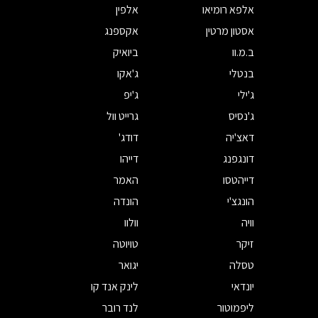
אלפא רומיאו
אלפין
אסטון מרטין
אקספנג
ב.מ.וו
ביואיק
בנטלי
ג'אקו
ג'ילי
ג'יפ
ג'נסיס
גרייט וול
דאצ'יה
דודג'
דונגפנג
דייהו
דייהטסו
האמר
הונגצ'י
הונדה
וויה
וולוו
זיקר
טויוטה
טסלה
יגואר
יונדאי
לינק אנד קו
ליפמוטור
לנד רובר