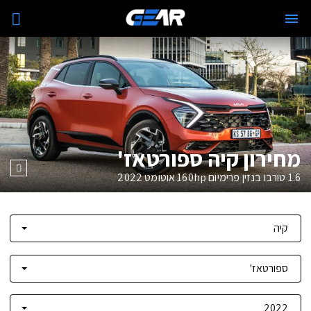
מחירון קיה ספורטאז'
1.6 טורבו בנזין פרימיום 160hp אוטומט
2022