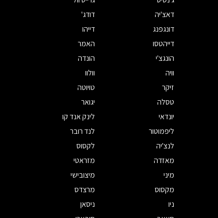
דאצ'יה
דודג'
דונגפנג
דייהו
דייהטסו
האמר
הונגצ'י
הונדה
וויה
וולוו
זיקר
טויוטה
טסלה
יגואר
יונדאי
לינק אנד קו
ליפמוטור
לנד רובר
לנצ'יה
לקסוס
מאזדה
מזראטי
מיני
מיצובישי
מקסוס
מרצדס
ניו
ניסאן