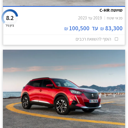
טויוטה C-HR
8.2
פנאי שטח
2019
עד
2023
ציון גיר
83,300
עד
100,500
₪
₪
הוסף להשוואת רכבים