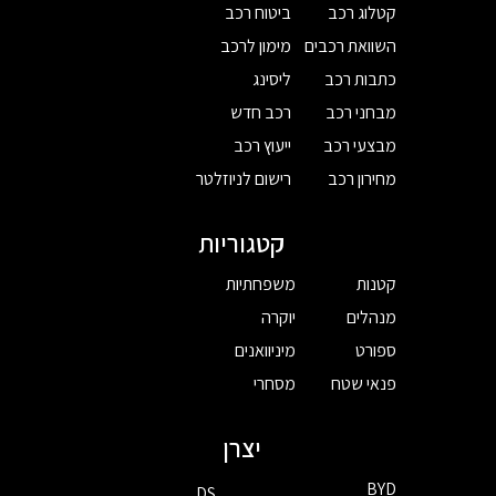
קטלוג רכב
ביטוח רכב
השוואת רכבים
מימון לרכב
כתבות רכב
ליסינג
מבחני רכב
רכב חדש
מבצעי רכב
ייעוץ רכב
מחירון רכב
רישום לניוזלטר
קטגוריות
קטנות
משפחתיות
מנהלים
יוקרה
ספורט
מיניוואנים
פנאי שטח
מסחרי
יצרן
BYD
DS