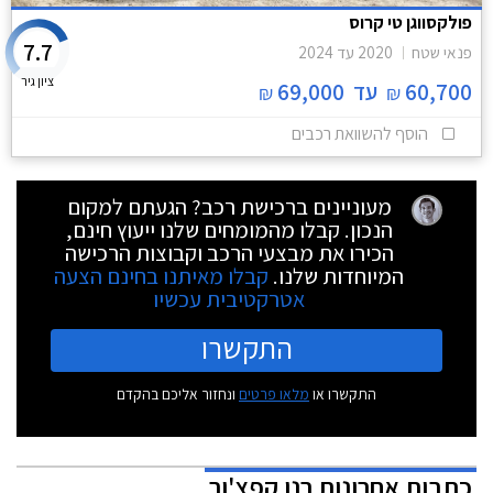
פולקסווגן טי קרוס
7.7
פנאי שטח
2020
עד
2024
ציון גיר
60,700
עד
69,000
₪
₪
הוסף להשוואת רכבים
מעוניינים ברכישת רכב? הגעתם למקום
הנכון. קבלו מהמומחים שלנו ייעוץ חינם,
הכירו את מבצעי הרכב וקבוצות הרכישה
המיוחדות שלנו.
קבלו מאיתנו בחינם הצעה
אטרקטיבית עכשיו
התקשרו
התקשרו או
מלאו פרטים
ונחזור אליכם בהקדם
כתבות אחרונות רנו קפצ'ור