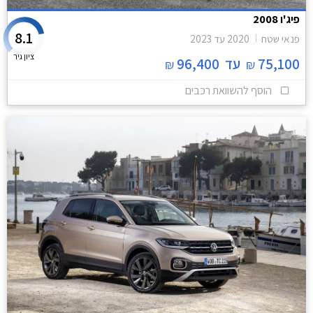
פיג'ו 2008
8.1
פנאי שטח
2020
עד
2023
ציון גיר
75,100
עד
96,400
₪
₪
הוסף להשוואת רכבים