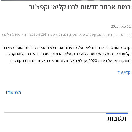
רמות אבזור חדשות לרנו קליאו וקפצ'ור
01 מאי, 2022
תגיות:
חדשות רכב, קטנות, פנאי שטח, רנו, רנו קפצ'ור 2020-2024, רנו קליאו 5 דלתות 2020-2024מחירון רכב
קרסו מוטורס, יבואנית רנו לישראל, מרעננת את היצע גרסאות מכונית הסופר מיני רנו
קליאו ורכב הפנאי המבוסס עליה רנו קפצ'ור. הדורות הנוכחיים של רנו קליאו וקפצ'ור
הושקו בישראל בשנת 2020 אך לא הצליחו לשחזר את הצלחת הדורות הקודמים
בהיבט של כמות המסירות. אחת הסיבות היא מחסור במלאי שהביא לצמצום ההיצע.
קרא עוד
הצג עוד
תגובות