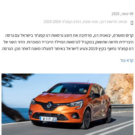
09 ינואר, 2023
תגיות:
חדשות רכב, פנאי שטח, רנורנו קפצ'ור 2020-2024
קרסו מוטורס, יבואנית רנו, מרחיבה את היצע גרסאות רנו קפצ'ור בישראל עם גרסה
היברידית חדשה שתשווק במקביל לגרסאות המיילד הייבריד המוכרות. הדור השני של
רנו קפצ'ור נחשף בקיץ 2019 והגיע לישראל באיחור למעלה משנה לאחר מכן. הגרסה
ההיברידית נחשפה כבר בתחילת שנת 2020 וגם היא מגיעה לישראל באיחור ניכר של
קרא עוד
שנתיים. על אף מחיר כניסה אטרקטיבי לגרסאות המיילד הייבריד לא נהנה רנו קפצ'ור
מהצלחה בשוק המקומי ובשנה שעברה מסרה היבואנית רק 657 רכבים מדגם זה
לעומת יותר מ- 6,000 יחידות של מוביל הסגמנט טויוטה יאריס קרוס.