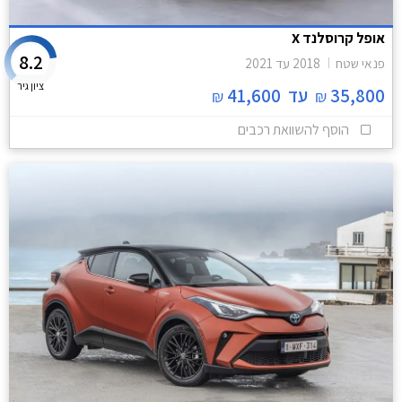
אופל קרוסלנד X
8.2
פנאי שטח
2018
עד
2021
ציון גיר
35,800
עד
41,600
₪
₪
הוסף להשוואת רכבים