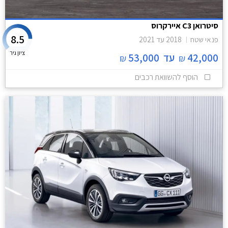
סיטרואן C3 איירקרוס
8.5
פנאי שטח
2018
עד
2021
ציון גיר
42,000
עד
53,000
₪
₪
הוסף להשוואת רכבים