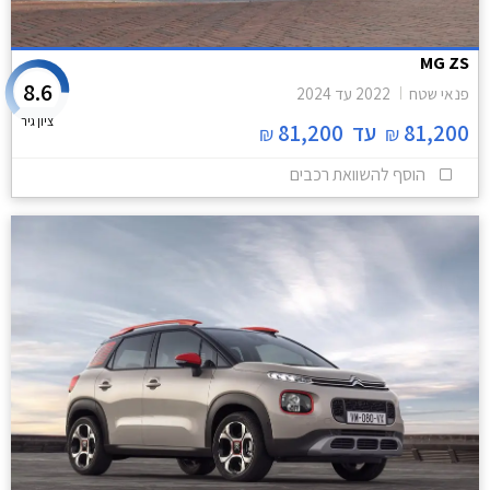
MG ZS
8.6
פנאי שטח
2022
עד
2024
ציון גיר
81,200
עד
81,200
₪
₪
הוסף להשוואת רכבים