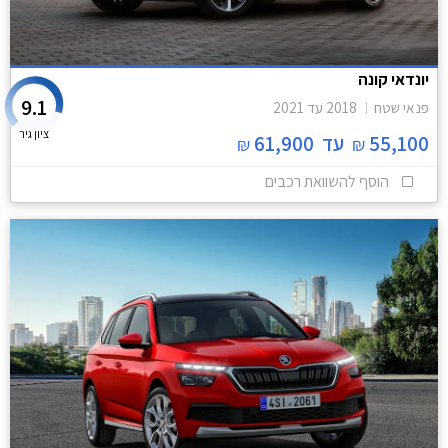
יונדאי קונה
9.1
פנאי שטח
2018
עד
2021
ציון גיר
55,100
עד
61,900
₪
₪
הוסף להשוואת רכבים