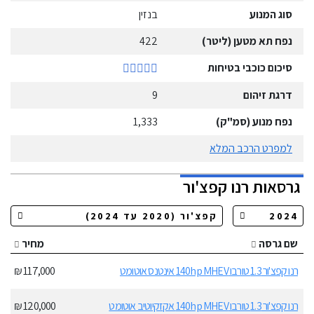
סוג המנוע
בנזין
נפח תא מטען (ליטר)
422
סיכום כוכבי בטיחות
דרגת זיהום
9
נפח מנוע (סמ"ק)
1,333
למפרט הרכב המלא
גרסאות
רנו
קפצ'ור
שם גרסה
מחיר
רנו קפצ'ור 1.3 טורבו 140hp MHEV אינטנס אוטומט
117,000 ₪
רנו קפצ'ור 1.3 טורבו 140hp MHEV אקזקיוטיב אוטומט
120,000 ₪