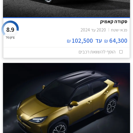
סקודה קאמיק
8.9
פנאי שטח
2020
עד
2024
ציון גיר
64,300
עד
102,500
₪
₪
הוסף להשוואת רכבים