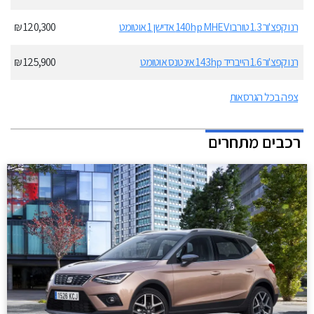
רנו קפצ'ור 1.3 טורבו 140hp MHEV אדישן 1 אוטומט
120,300 ₪
רנו קפצ'ור 1.6 הייבריד 143hp אינטנס אוטומט
125,900 ₪
צפה בכל הגרסאות
רכבים מתחרים