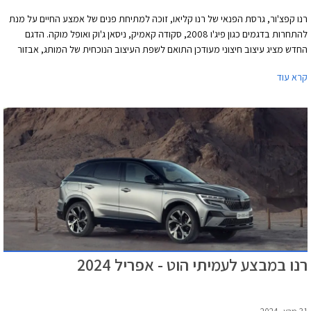
רנו קפצ'ור, גרסת הפנאי של רנו קליאו, זוכה למתיחת פנים של אמצע החיים על מנת
להתחרות בדגמים כגון פיג'ו 2008, סקודה קאמיק, ניסאן ג'וק ואופל מוקה. הדגם
החדש מציג עיצוב חיצוני מעודכן התואם לשפת העיצוב הנוכחית של המותג, אבזור
נוחות משופר, ותא נוסעים טכנולוגי יותר. יחידות ההנעה נותרו ללא שינוי ביחס לדגם
קרא עוד
היוצא.
רנו במבצע לעמיתי הוט - אפריל 2024