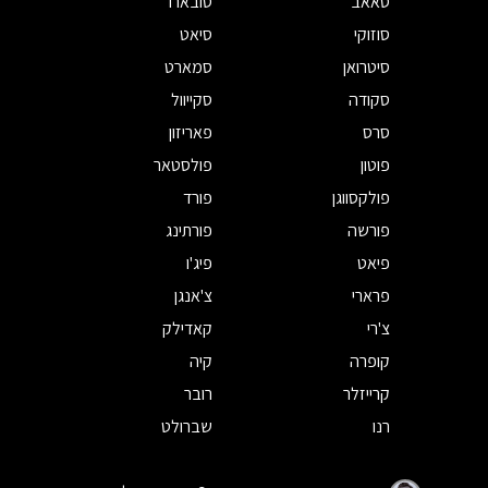
סאאב
סובארו
סוזוקי
סיאט
סיטרואן
סמארט
סקודה
סקייוול
סרס
פאריזון
פוטון
פולסטאר
פולקסווגן
פורד
פורשה
פורתינג
פיאט
פיג'ו
פרארי
צ'אנגן
צ'רי
קאדילק
קופרה
קיה
קרייזלר
רובר
רנו
שברולט