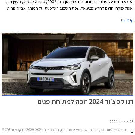
אמצע החיים על מנת להתחרות בדגמים כגון פיג'ו 2008, סקודה קאמיק, ניסאן ג'וק
ואופל מוקה. הדגם החדש מציג את שפת העיצוב העדכנית של המותג, אבזור נוחות
משופר, ותא נוסעים טכנולוגי יותר.
קרא עוד
רנו קפצ'ור 2024 זוכה למתיחת פנים
03 אפריל, 2024
תגיות:
חדשות רכב, רכב חדש, פנאי שטח, רנו, רנו קפצ'ור 2020-2024רנו קפצ'ור 2024-2026