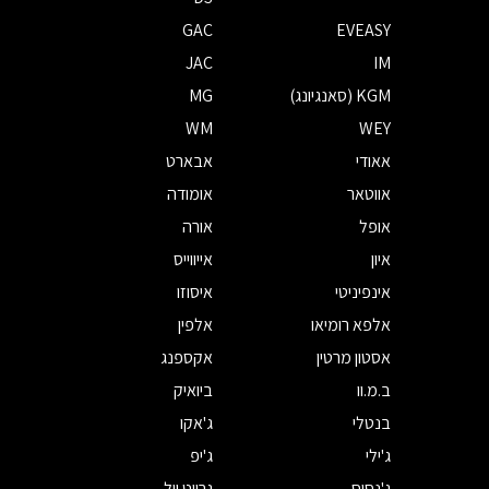
GAC
EVEASY
JAC
IM
KGM (סאנגיונג)
MG
WM
WEY
אאודי
אבארט
אווטאר
אומודה
אופל
אורה
איון
אייווייס
אינפיניטי
איסוזו
אלפא רומיאו
אלפין
אסטון מרטין
אקספנג
ב.מ.וו
ביואיק
בנטלי
ג'אקו
ג'ילי
ג'יפ
ג'נסיס
גרייט וול