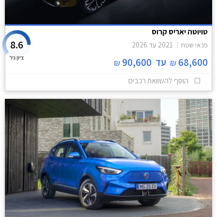
טויוטה יאריס קרוס
8.6
פנאי שטח
2021
עד
2026
ציון גיר
68,600
עד
90,600
₪
₪
הוסף להשוואת רכבים