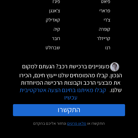
פיאט
פיג'ו
פרארי
צ'אנגן
צ'רי
קאדילק
קופרה
קיה
קרייזלר
רובר
רנו
שברולט
מעוניינים ברכישת רכב? הגעתם למקום
הנכון. קבלו מהמומחים שלנו ייעוץ חינם, הכירו
את מבצעי הרכב וקבוצות הרכישה המיוחדות
שלנו.
קבלו מאיתנו בחינם הצעה אטרקטיבית
עכשיו
התקשרו
התקשרו או
מלאו פרטים
ונחזור אליכם בהקדם