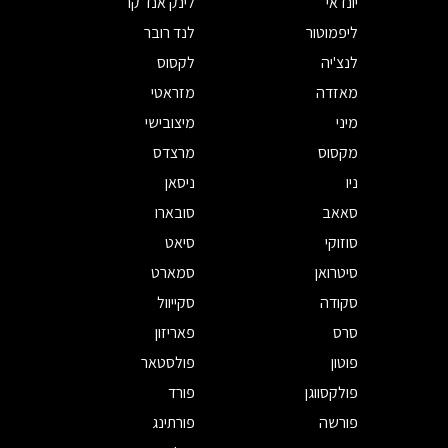
יונדאי
לינק אנד קו
ליפמוטור
לנד רובר
לנצ'יה
לקסוס
מאזדה
מזראטי
מיני
מיצובישי
מקסוס
מרצדס
ניו
ניסאן
סאאב
סובארו
סוזוקי
סיאט
סיטרואן
סמארט
סקודה
סקייוול
סרס
פאריזון
פוטון
פולסטאר
פולקסווגן
פורד
פורשה
פורתינג