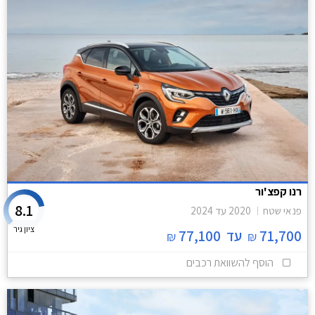
רנו קפצ'ור
8.1
פנאי שטח
2020
עד
2024
ציון גיר
71,700
עד
77,100
₪
₪
הוסף להשוואת רכבים