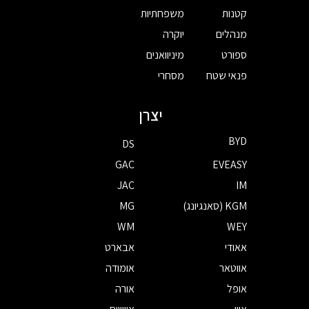
קטנות
משפחתיות
מנהלים
יוקרה
ספורט
מיניוואנים
פנאי שטח
מסחרי
יצרן
BYD
DS
GAC
EVEASY
JAC
IM
KGM (סאנגיונג)
MG
WM
WEY
אאודי
אבארט
אווטאר
אומודה
אופל
אורה