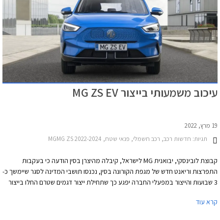
עיכוב משמעותי בייצור MG ZS EV
19 מרץ, 2022
תגיות:
חדשות רכב, רכב חשמלי, פנאי שטח, MGMG ZS 2022-2024
קבוצת לובינסקי, יבואנית MG לישראל, קיבלה מהיצרן בסין הודעה כי בעקבות
התפרצות וריאנט חדש של מגפת הקורונה בסין, נכנסו תושבי המדינה לסגר שיימשך כ-
3 שבועות והייצור במפעלי החברה יפגע כך שתחילת ייצור דגמים שטרם החלו בייצור
סדרתי, עלול להתעכב משמעותית ולעכב את המסירות בישראל.
קרא עוד