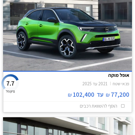
אופל מוקה
7.7
פנאי שטח
2021
עד
2025
ציון גיר
77,200
עד
102,400
₪
₪
הוסף להשוואת רכבים