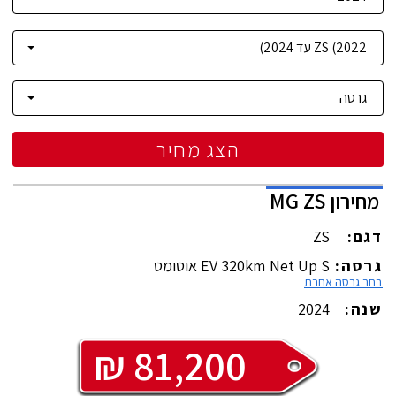
הצג מחיר
מחירון
ZS
MG
דגם:
ZS
גרסה:
EV 320km Net Up S אוטומט
בחר גרסה אחרת
שנה:
2024
₪
81,200