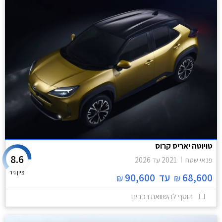
טויוטה יאריס קרוס
8.6
פנאי שטח
2021
עד
2026
ציון גיר
68,600
עד
90,600
₪
₪
הוסף להשוואת רכבים