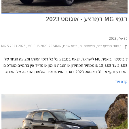
דגמי MG במבצע - אוגוסט 2023
30 יולי, 2023
תגיות:
מבצעי רכב, משפחתיות, פנאי שטח, MG, MG ZS 2022-2024, MG 4 2023-2025, MG 5 2023-2025, MG EHS 2021-2024MG מארוול R 2023-2025
לובינסקי, יבואנית MG לישראל, יוצאת במבצע על כל דגמי המותג ומציעה הנחה של
5,888 עד 18,888 ₪ ממחיר המחירון או הטבת מימון או טרייד-אין בתנאים מועדפים.
המבצע תקף עד 31 באוגוסט 2023 באתר האינטרנט ובאולמות התצוגה של המותג.
קרא עוד