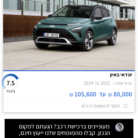
יונדאי באיון
7.5
פנאי שטח
2022
עד
2024
ציון גיר
80,000
עד
105,600
₪
₪
הוסף להשוואת רכבים
מעוניינים ברכישת רכב? הגעתם למקום
הנכון. קבלו מהמומחים שלנו ייעוץ חינם,