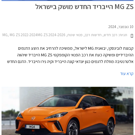
MG ZS הייבריד החדש מושק בישראל
10 נובמבר, 2024
תגיות:
רכב חדש, חדשות רכב, פנאי שטח, MG, MG ZS 2022-2024MG ZS 2024-2026
קבוצת לובינסקי, יבואנית MG לישראל, ממשיכה להרחיב את היצע הדגמים
ההיברידיים ומשיקה כעת את רכב הפנאי הקומפקטי MG ZS הייבריד שיהווה
אלטרנטיבה מוזלת לדגמים כגון יונדאי קונה הייבריד וקיה נירו הייבריד. הדגם החדש
ישווק במחיר תחרותי של 155,888 ₪ בדומה לרכבי פנאי עירוניים כגון סקודה קאמיק,
קרא עוד
פיג'ו 2008 וטויוטה יאריס קרוס שקטנים ממנו. לכבוד ההשקה יקבלו הרוכשים רישוי
לשנת 2025 במחירי 2024 למרות עליות המע"מ ומס הרכישה הצפויים בינואר.