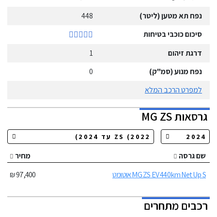
נפח תא מטען (ליטר)
448
סיכום כוכבי בטיחות
דרגת זיהום
1
נפח מנוע (סמ"ק)
0
למפרט הרכב המלא
גרסאות
ZS
MG
שם גרסה
מחיר
MG ZS EV 440km Net Up S אוטומט
97,400 ₪
רכבים מתחרים