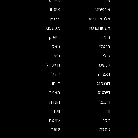
איון
אייווייס
אינפיניטי
איסוזו
אלפא רומיאו
אלפין
אסטון מרטין
אקספנג
ב.מ.וו
ביואיק
בנטלי
ג'אקו
ג'ילי
ג'יפ
ג'נסיס
גרייט וול
דאצ'יה
דודג'
דונגפנג
דייהו
דייהטסו
האמר
הונגצ'י
הונדה
וויה
וולוו
זיקר
טויוטה
טסלה
יגואר