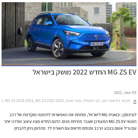
MG ZS EV החדש 2022 מושק בישראל
05 ינואר, 2022
תגיות:
חדשות רכב, רכב חשמלי, פנאי שטח, MG, MG ZS 2018-2021, MG ZS 2022-2024מחירון רכב
לובינסקי, יבואנית MG לישראל, פותחת את האפשרות להזמנה מוקדמת של רכב
הפנאי MG ZS EV המעודכן שעבר מתיחת פנים. הדגם החדש מציג עיצוב מודרני יותר
עם גריל אטום בצבע הרכב ופנסים חדשים עם תאורת לד. מהדופן ניתן להבחין
בחישוקים קלים בקוטר 17 אינץ' בעיצוב חדש ואווירודינמי. הפגוש האחורי עוצב מחדש