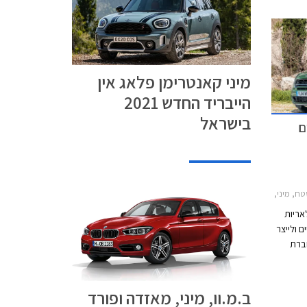
מיני קאנטרימן פלאג אין
הייבריד החדש 2021
בישראל
ם
2011-20, מיני קאנטרימן קופר S 2011-2017תערוכת ניו יורק
ולאריות
 ולייצר
ברת
תחת
כב הבין
ב.מ.וו, מיני, מאזדה ופורד
 פנים של