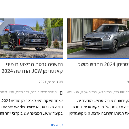
מיני קאנטרימן 2024 החדש מושק
נחשפה גרסת הביצועים מיני
קאנטרימן JCW החדשה 2024
08 נובמבר, 2023
תגיות:
דשות רכב, רכב חדש, רכב חשמלי, פנאי שטח, מיני, מיני קאנטרימן קופר S 2021-2024, מיני קאנטרימן 2024-2026, רכב חשמלימחירון רכב
חדשות רכב, רכב חדש, פנאי שטח, מינימי
 יבואנית מיני לישראל, מודיעה על
לאחר השק
רה מוקדמת של מיני קאנטרימן החדש
לקראת הגעתו הקרובה ארצה. מיני קאנטרימן
בקיצור JCW, המציעה עיצוב קרבי יותר וח
עיצוב אטרקטיבי מתמיד ומוצע
תואמת הודות למ
קרא עוד
בגרסאות חשמל ובנזין, עם 2 רמות אבזור לבחירה.
כפולה וכיול ספורטיבי לשיפור התנהגות הכ