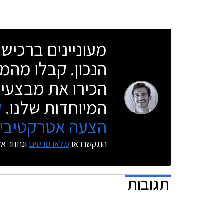
ההספק המשולב של שני המנועים עומד על 224 כ"ס
מתקדם.
והתאוצה 0-100 קמ"ש מושגת תוך 6.8 שניות.
מעוניינים ברכי
הנכון. קבלו מהמו
הכירו את מבצעי 
המיוחדות שלנו.
ק
הצעה אטרקטיבית
התקשרו או
מלאו פרטים
ונחזור א
תגובות