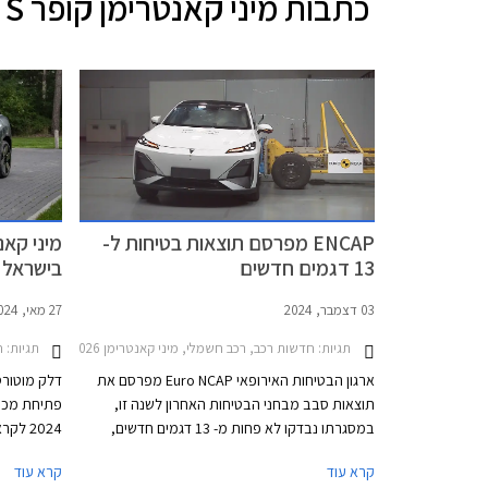
כתבות
מיני קאנטרימן קופר S
ENCAP מפרסם תוצאות בטיחות ל-
13 דגמים חדשים
בישראל
03 דצמבר, 2024
27 מאי, 2024
תגיות:
חדשות רכב, רכב חשמלי, מיני קאנטרימן 2024-2026, אאודי A5 סדאן 2024-2026, וולוו EX30 2024-2026, ליפמוטור C10 2024-2026, לקסוס LBX 2023-2026סובארו פורסטר 2024-2026
תגיות:
ח
ארגון הבטיחות האירופאי Euro NCAP מפרסם את
דלק מוטורס,
תוצאות סבב מבחני הבטיחות האחרון לשנה זו,
פתיחת מכי
במסגרתו נבדקו לא פחות מ- 13 דגמים חדשים,
2024 
כמחצית מהם כבר משווקים בישראל והשאר צפויים
החדש מציג 
קרא עוד
קרא עוד
להגיע בקרוב. מרבית הדגמים בסבב זה זכו בציון