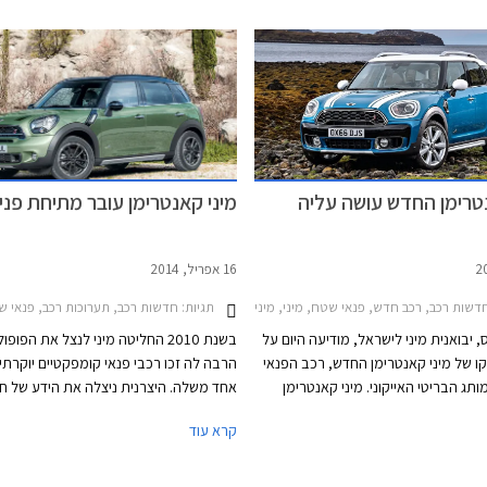
דית נטענת בלבד וברמת אבזור אחת.
דגם אחד מרכבי הפלאג אין הייבריד
תר אותם ניתן היה לרכוש בישראל, אולם
רה התחרות עם כלים ממותגים עממיים
כגון פיג'ו 3008 PHEV לצד דגמים של מותגי יוקרה
נטרימן החדש עושה עליה
מיני קאנטרימן עובר מתיחת פני
16 אפריל, 2014
תגיות:
שות רכב, רכב חדש, פנאי שטח, מיני, מיני קאנטרימן קופר 2011-2016, מיני קאנטרימן קופר S 2011-2017מחירון רכב
חדשות רכב, תערוכות רכב, פנאי שטח, מיני, מיני קאנטרימן קופר 16
 יבואנית מיני לישראל, מודיעה היום על
בשנת 2010 החליטה מיני לנצל את הפופ
קו של מיני קאנטרימן החדש, רכב הפנאי
הרבה לה זכו רכבי פנאי קומפקטיים יוקרתיים
תג הבריטי האייקוני. מיני קאנטרימן
אחד משלה. היצרנית ניצלה את הידע של ח
 בישראל בכמויות קטנות יחסית ומותג
האם, ב.מ.וו ואת פלטפורמת המיני קלאבמן
קרא עוד
י ומסוגנן. הקאנטרימן החדש שואף
שהוארכה והשיקה את רכב הפנאי הראשון 
קהל היעד בזכות ממדים גדולים יותר,
המותג מיני. כעת, לפני פתיחת תערוכת הר
רווח, אבזור נוחות עשיר, ואבזור בטיחות
לאומית בניו יורק, עובר הקאנטרימן מתיחת