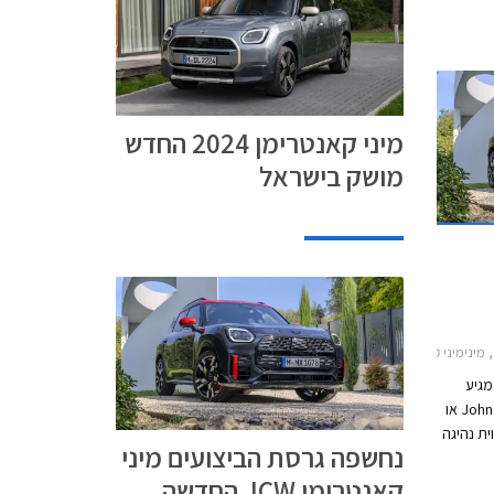
מיני קאנטרימן 2024 החדש
מושק בישראל
ני קאנטרימן 2024-2026
ת מיני קאנטרימן החדש 2024, מגיע
תורה של גרסת הביצועים John Cooper Works או
ווית נהיגה
נחשפה גרסת הביצועים מיני
נוע חזק בהספק 300 כ"ס, הנעה
קאנטרימן JCW החדשה
ביש. דלק