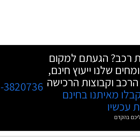
שת רכב? הגעתם למקום
מחים שלנו ייעוץ חינם,
הרכב וקבוצות הרכישה
3-3820736
בלו מאיתנו בחינם
 עכשיו
ליכם בהקדם