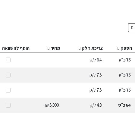
הספק
צריכת דלק
מחיר
הוסף להשוואה
75
כ״ס
6.4
ל/ק
75
כ״ס
7.5
ל/ק
75
כ״ס
7.5
ל/ק
64
כ״ס
4.8
ל/ק
5,000 ₪