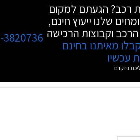
שת רכב? הגעתם למקום
מחים שלנו ייעוץ חינם,
הרכב וקבוצות הרכישה
3-3820736
בלו מאיתנו בחינם
 עכשיו
ליכם בהקדם