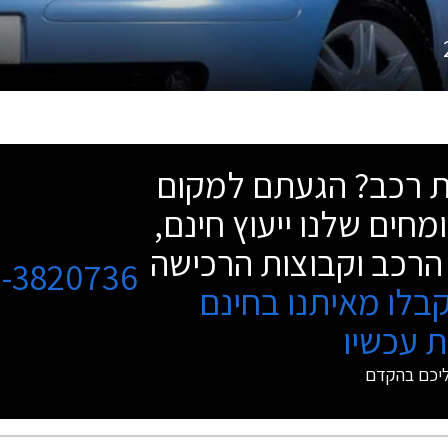
שת רכב? הגעתם למקום
מחים שלנו ייעוץ חינם,
הרכב וקבוצות הרכישה
3-3820736
בלו מאיתנו בחינם
 עכשיו
ליכם בהקדם