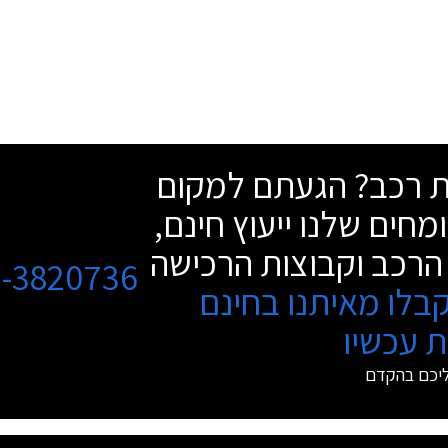
שת רכב? הגעתם למקום
מחים שלנו ייעוץ חינם,
הרכב וקבוצות הרכישה
3-3820736
בלו מאיתנו בחינם
 עכשיו
ליכם בהקדם