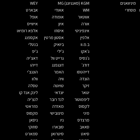
מיניוואנים
KGM (סאנגיונג)
MG
WEY
מסחרי
WM
אאודי
אבארט
אווטאר
אומודה
אופל
אורה
איון
אייווייס
אינפיניטי
איסוזו
אלפא רומיאו
אלפין
אסטון מרטין
אקספנג
ב.מ.וו
ביואיק
בנטלי
ג'אקו
ג'ילי
ג'יפ
ג'נסיס
גרייט וול
דאצ'יה
דודג'
דונגפנג
דייהו
דייהטסו
האמר
הונגצ'י
הונדה
וויה
וולוו
זיקר
טויוטה
טסלה
יגואר
יונדאי
לינק אנד קו
ליפמוטור
לנד רובר
לנצ'יה
לקסוס
מאזדה
מזראטי
מיני
מיצובישי
מקסוס
מרצדס
ניו
ניסאן
סאאב
סובארו
סוזוקי
סיאט
סיטרואן
סמארט