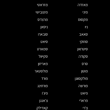
מאזדה
מזראטי
מיני
מיצובישי
מקסוס
מרצדס
ניו
ניסאן
סאאב
סובארו
סוזוקי
סיאט
סיטרואן
סמארט
סקודה
סקייוול
סרס
פאריזון
פוטון
פולסטאר
פולקסווגן
פורד
פורשה
פורתינג
פיאט
פיג'ו
פרארי
צ'אנגן
צ'רי
קאדילק