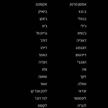
אסטון מרטין
אקספנג
ב.מ.וו
ביואיק
בנטלי
ג'אקו
ג'ילי
ג'יפ
ג'נסיס
גרייט וול
דאצ'יה
דודג'
דונגפנג
דייהו
דייהטסו
האמר
הונגצ'י
הונדה
וויה
וולוו
זיקר
טויוטה
טסלה
יגואר
יונדאי
לינק אנד קו
ליפמוטור
לנד רובר
לנצ'יה
לקסוס