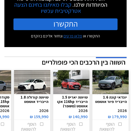
המיוחדות שלנו.
קבלו מאיתנו בחינם הצעה
אטרקטיבית עכשיו
התקשרו
התקשרו או
מלאו פרטים
ונחזור אליכם בהקדם
השווה בין הרכבים הכי פופולריים
יונדאי קונה 1.6
טויוטה יאריס 1.5
טויוטה קורולה 1.8
הייבריד פיור אוטומט
הייבריד 116hp אקו
הייבריד אוטומט
אוטומט (משופר)
אוטומ
2026
2026
2026
2026
9,990
₪
159,990
₪
140,990
₪
179,990
הוסף
הוסף
הוסף
להשוואת
להשוואת
להשוואת