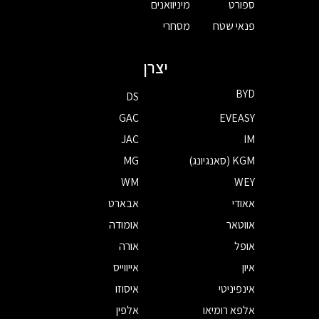
ספורט
מיניוואנים
פנאי שטח
מסחרי
יצרן
BYD
DS
GAC
EVEASY
JAC
IM
KGM (סאנגיונג)
MG
WM
WEY
אאודי
אבארט
אווטאר
אומודה
אופל
אורה
איון
אייווייס
אינפיניטי
איסוזו
אלפא רומיאו
אלפין