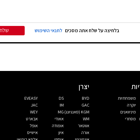
שלח
בלחיצה על שלח אתה מסכים
לתנאי השימוש
ות
יצרן
משפחתיות
BYD
DS
EVEASY
יוקרה
GAC
IM
JAC
מיניוואנים
KGM (סאנגיונג)
MG
WEY
מסחרי
WM
אאודי
אבארט
אווטאר
אומודה
אופל
אורה
איון
אייווייס
אינפיניטי
איסוזו
אלפא רומיאו