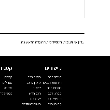
עדיין אין תגובות. השאירו את ההערה הראשונה.
קישורים
קטגורי
קטלוג רכב
ביטוח רכב
קטנות
השוואת רכבים
מימון לרכב
מנהלים
כתבות רכב
ליסינג
ספורט
מבחני רכב
רכב חדש
פנאי שטח
מבצעי רכב
ייעוץ רכב
מחירון רכב
רישום לניוזלטר