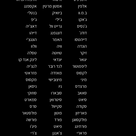
אלפין
אסטון מרטין
אקספנג
ב.מ.וו
ביואיק
בנטלי
ג'אקו
ג'ילי
ג'יפ
ג'נסיס
גרייט וול
דאצ'יה
דודג'
דונגפנג
דייהו
דייהטסו
האמר
הונגצ'י
הונדה
וויה
וולוו
זיקר
טויוטה
טסלה
יגואר
יונדאי
לינק אנד קו
ליפמוטור
לנד רובר
לנצ'יה
לקסוס
מאזדה
מזראטי
מיני
מיצובישי
מקסוס
מרצדס
ניו
ניסאן
סאאב
סובארו
סוזוקי
סיאט
סיטרואן
סמארט
סקודה
סקייוול
סרס
פאריזון
פוטון
פולסטאר
פולקסווגן
פורד
פורשה
פורתינג
פיאט
פיג'ו
פרארי
צ'אנגן
צ'רי