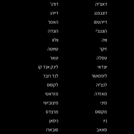
דאצ'יה
דודג'
דונגפנג
דייהו
דייהטסו
האמר
הונגצ'י
הונדה
וויה
וולוו
זיקר
טויוטה
טסלה
יגואר
יונדאי
לינק אנד קו
ליפמוטור
לנד רובר
לנצ'יה
לקסוס
מאזדה
מזראטי
מיני
מיצובישי
מקסוס
מרצדס
ניו
ניסאן
סאאב
סובארו