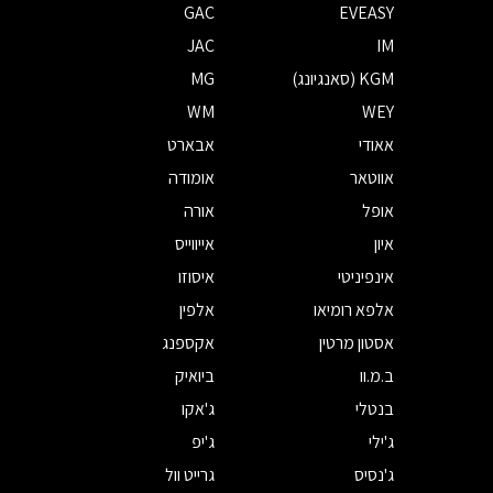
GAC
EVEASY
JAC
IM
KGM (סאנגיונג)
MG
WM
WEY
אאודי
אבארט
אווטאר
אומודה
אופל
אורה
איון
אייווייס
אינפיניטי
איסוזו
אלפא רומיאו
אלפין
אסטון מרטין
אקספנג
ב.מ.וו
ביואיק
בנטלי
ג'אקו
ג'ילי
ג'יפ
ג'נסיס
גרייט וול