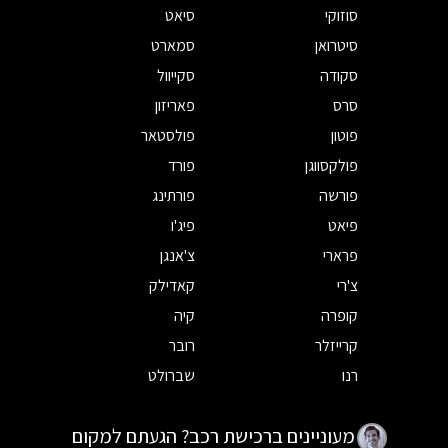
סוזוקי
סיאט
סיטרואן
סמארט
סקודה
סקייוול
סרס
פאריזון
פוטון
פולסטאר
פולקסווגן
פורד
פורשה
פורתינג
פיאט
פיג'ו
פרארי
צ'אנגן
צ'רי
קאדילק
קופרה
קיה
קרייזלר
רובר
רנו
שברולט
מעוניינים ברכישת רכב? הגעתם למקום