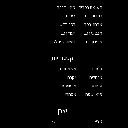
השוואת רכבים
מימון לרכב
כתבות רכב
ליסינג
מבחני רכב
רכב חדש
מבצעי רכב
ייעוץ רכב
מחירון רכב
רישום לניוזלטר
קטגוריות
קטנות
משפחתיות
מנהלים
יוקרה
ספורט
מיניוואנים
פנאי שטח
מסחרי
יצרן
BYD
DS