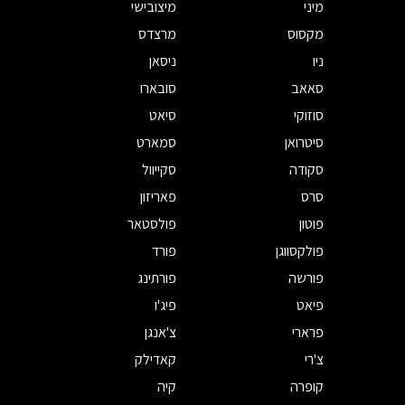
מיני
מיצובישי
מקסוס
מרצדס
ניו
ניסאן
סאאב
סובארו
סוזוקי
סיאט
סיטרואן
סמארט
סקודה
סקייוול
סרס
פאריזון
פוטון
פולסטאר
פולקסווגן
פורד
פורשה
פורתינג
פיאט
פיג'ו
פרארי
צ'אנגן
צ'רי
קאדילק
קופרה
קיה