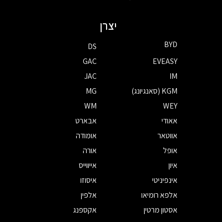
יצרן
BYD
DS
GAC
EVEASY
JAC
IM
KGM (סאנגיונג)
MG
WM
WEY
אאודי
אבארט
אווטאר
אומודה
אופל
אורה
איון
אייווייס
אינפיניטי
איסוזו
אלפא רומיאו
אלפין
אסטון מרטין
אקספנג