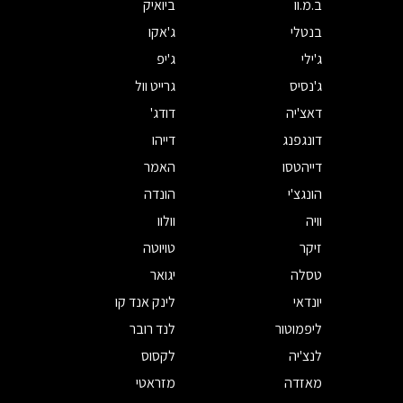
ב.מ.וו
ביואיק
בנטלי
ג'אקו
ג'ילי
ג'יפ
ג'נסיס
גרייט וול
דאצ'יה
דודג'
דונגפנג
דייהו
דייהטסו
האמר
הונגצ'י
הונדה
וויה
וולוו
זיקר
טויוטה
טסלה
יגואר
יונדאי
לינק אנד קו
ליפמוטור
לנד רובר
לנצ'יה
לקסוס
מאזדה
מזראטי