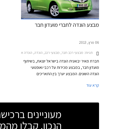
מינוס 0.5%.
מבצע הונדה לחברי מועדון חבר
06 מרץ, 2013
תגיות:
מבצעי רכב חבר, מבצעי רכב, הונדה, הונדה אקורד 2011-2015, הונדה CR-V 2013-2015, הונדה אינסייט 2012-2014, הונדה ג'אז הייבריד 2011-2015, הונדה סיוויק 5 דלתות 2012-2015הונדה סיוויק סדאן 2012-2017
חברת מאיר יבואנית הונדה בישראל יוצאת, בשיתוף
מועדון חבר, במבצע מכירות על רכבי ואופנועי
הונדה השונים. המבצע יערך בין התאריכים
05.03.2013 - 09.04.2013 ובמסגרתו ייהנו עמיתי
קרא עוד
המועדון ובני משפחותיהם מקרבה ראשונה מהנחות
ואבזור מתנה בהתאם לדגם. כמו כן, מוצעות הנחות
ברכישת אביזרים נוספים, הנחות במרכזי השירות, וכן
ביטוח ומימון בתנאים בלעדיים.
מעוניינים ברכי
הנכון. קבלו מהמו