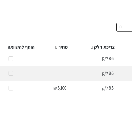
צריכת דלק
מחיר
הוסף להשוואה
8.6
ל/ק
8.6
ל/ק
8.5
ל/ק
5,100 ₪