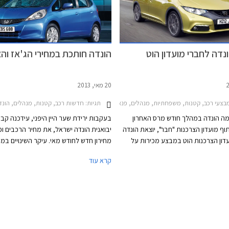
דה לחברי מועדון הוט
הונדה חותכת במחירי הג'אז וה
20 מאי, 2013
תגיות:
צעי רכב, קטנות, משפחתיות, מנהלים, פנאי שטח, הונדה, הונדה אקורד 2011-2015, הונדה CR-V 2010-2013, הונדה אינסייט 2012-2014, הונדה ג'אז הייבריד 2011-2015, הונדה סיוויק 5 דלתות 2012-2015הונדה סיוויק סדאן 2012-2017
חדשות רכב, קטנות, מנהלים, הונדה, הונדה אקורד -2015
ה הונדה במהלך חודש מרס האחרון
בעקבות ירידת שער היין היפני, עידכנה קבו
ף מועדון הצרכנות "חבר", יוצאת הונדה
יבואנית הונדה ישראל, את מחיר הרכבים ו
דון הצרכנות הוט במבצע מכירות על
מחירון חדש לחודש מאי. עיקר השינויים במח
עי הונדה השונים. המבצע יערך בין
מתייחסים להוזלת מכונית הסופר מיני הונד
קרא עוד
התאריכים 16.07.2013 - 16.06.2013 ובמסגרתו
ג'אז וגרסאות הבסיס של המשפחתית הגדול
י המועדון ובני משפחותיהם מקרבה
אקורד.
חות ואבזור מתנה בהתאם לדגם. כמו
 לרוכשים הנחות ברכישת אביזרים נוספים
(35% הנחה על מערכת מולטימדיה ו- 20% הנחה
התקנה מקומית) ומימון בריבית פריים