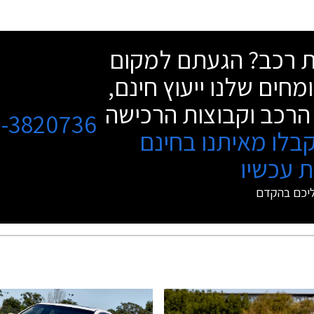
שת רכב? הגעתם למקום
מחים שלנו ייעוץ חינם,
הרכב וקבוצות הרכישה
3-3820736
בלו מאיתנו בחינם
 עכשיו
ליכם בהקדם