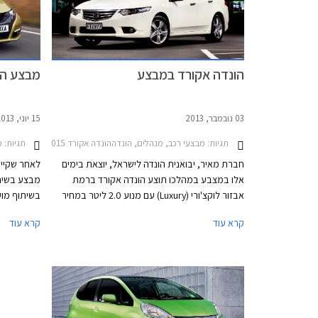
הונדה אקורד במבצע
מבצע הונ
03 נובמבר, 2013
15 יוני, 2013
תגיות:
מבצעי רכב, מנהלים, הונדההונדה אקורד 2011-2015
תגיות:
מב
חברת מאיר, יבואנית הונדה לישראל, יוצאת בימים
לאחר שקיימ
אלו במצבע במהלכו תוצע הונדה אקורד ברמת
מבצע בשיתו
אבזור לוקצ'ורי (Luxury) עם מנוע 2.0 ליטר במחיר
בשיתוף מוע
של 169,900 ₪, הנחה של 3,000 ₪ ממחיר
רכבי ואופנו
קרא עוד
קרא עוד
המחירון הרשמי העומד על 172,000 ₪. במהלך
המבצע תציע החברה גם מגוון מסלולי מימון נוחים.
ייהנו עמית
כך לדוגמא, יוכלו הרוכשים לשלם מקדמה של
ראשונה מהנ
99,000 ₪ ואת היתרה ב- 36 תשלומים בריבית של
כן, מוצעים
פריים מינוס 0.25%.
על אבזור ב