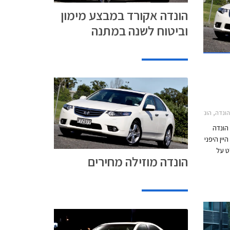
הונדה אקורד במבצע מימון
וביטוח לשנה במתנה
2011-2015הונדה CR-V 2013-2015
 הונדה
ין היפני
ט על
הונדה מוזילה מחירים
רד
170,000 ₪ ותוצע במחיר
של החל מ- 169,900 ₪ לדגם לוקצ'ורי עם מנוע 2.0
זלה של
רד שעמד
ת
לות.