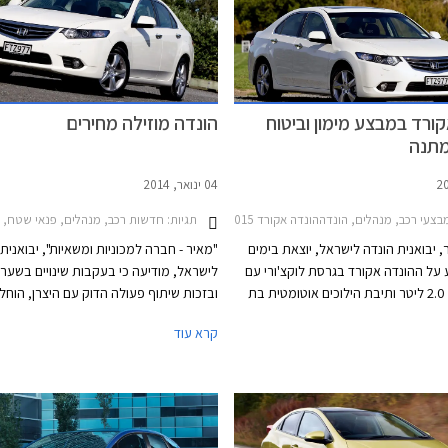
ורד במבצע מימון וביטוח
הונדה מוזילה מחירים
מתנה
04 ינואר, 2014
בצעי רכב, מנהלים, הונדההונדה אקורד 2011-2015
תגיות:
חדשות רכב, מנהלים, פנאי שטח, הונדה, הונדה אקורד 
 יבואנית הונדה לישראל, יוצאת בימים
"מאיר - חברה למכוניות ומשאיות", יבואנית
על ההונדה אקורד בגרסת לוקצ'ורי עם
לישראל, מודיעה כי בעקבות שינויים בשער הי
מנוע בנפח 2.0 ליטר ותיבת הילוכים אוטומטית בת
ובזכות שיתוף פעולה הדוק עם היצרן, הוחל
וכים. במסגרת המבצע מציעה החברה
הוזלת שניים מדגמי הונדה. הונדה אקורד ת
קרא עוד
ן במסגרתו ישלמו הרוכשים מקדמה
לראשונה מתחת לרף ה- 
בגובה 59,900 ₪ ואת היתרה עד 60 תשלומים.
יק החברה לכל הרוכשים ביטוח חובה
ליטר ותיבת הילוכים אוטומטית. מדובר בהו
נה למשך שנה שלמה. המבצע בתוקף
3,000 ₪ לעומת מחירה הקודם של האקו
על 172,900 ₪, בכך מיישרת קו עם מרבי
המתחרות האחרות בפלח המשפחתיות הגדו