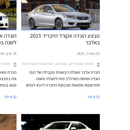
מבצע הונדה אקורד הייבריד 2015
הונדה אק
באלבר
לשנה ב
25 אפריל, 2015
19 מרץ, 2014
תגיות:
מבצעי רכב, מנהלים, הונדההונדה אקורד הייבריד 2015-2015
תגיות:
מ
חברת אלבר פועלת כיבואנית מקבילה של דגמי
חברת מאיר,
הונדה וטויוטה מארה"ב מזה למעלה משנה.
אלו במבצע 
מתרוצצות שמועות שבכוונת החברה לייבא דגמים
של יצרנים נוספים, בעיקר מקרב המותגים
חמישה היל
קרא עוד
קרא עוד
האירופאיים שהפכו לאטרקטיביים בזכות שער האירו
מסלול מימו
הנמוך. בימים אלו מעניקה אלבר לרוכשי הונדה
אקורד הייבריד מערכת מולטימדיה עם WAZE מובנה
בנוסף, תענ
ומערכת מובילאיי בשווי 6,000 ₪ במתנה. מחירה
ומקיף במת
של הונדה אקורד הייבריד עומד על 199,900 ₪
עד ל- 01.04.2014.
עבור גרסת EX ו- 219,900 ₪ עבור גרסת EX-L.