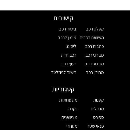
קישורים
קטלוג רכב
ביטוח רכב
השוואת רכבים
מימון לרכב
כתבות רכב
ליסינג
מבחני רכב
רכב חדש
מבצעי רכב
ייעוץ רכב
מחירון רכב
רישום לניוזלטר
קטגוריות
קטנות
משפחתיות
מנהלים
יוקרה
ספורט
מיניוואנים
פנאי שטח
מסחרי