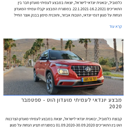
כלמוביל, יבואנית יונדאי לישראל, יוצאת במבצע לעמיתי מועדון חבר בין
התאריכים 22.1.2021-16.2.2021. במסגרת המבצע יקבלו עמיתי המועדון
הנחות על מגוון דגמי יונדאי, הטבות אבזור, ותוכנית מימון בבנק אוצר החייל
בתנאי ריבית אטרקטיביים. בנוסף תוצע הלוואה בתנאים מועדפים במסגרת
קרא עוד
תכנית המימון חבר ליס. המבצע ייערך בכל אולמות התצוגה של יונדאי ברחבי
הארץ ויאפשר בין היתר גם הרשמה מוקדמת לרכישת יונדאי טוסון החדש 2021.
מבצע יונדאי לעמיתי מועדון הוט - ספטמבר
2020
קבוצת כלמוביל, יבואנית יונדאי לישראל, יוצאת במבצע לעמיתי מועדון הצרכנות
הוט בין התאריכים 01.09.2020-30.09.2020 במסגרתו תציע הנחות על מגוון