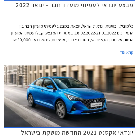
מבצע יונדאי לעמיתי מועדון חבר - ינואר 2022
כלמוביל, יבואנית יונדאי לישראל, יוצאת במבצע לעמיתי מועדון חבר בין
התאריכים 18.02.2022-21.01.2022. במסגרת המבצע יקבלו עמיתי המועדון
הנחות על מגוון דגמי יונדאי, הטבות אבזור, אפשרות לתשלום עד 30,000 ₪
בכרטיס האשראי של המועדון, ותוכנית מימון בבנק הבינלאומי-אוצר החייל בתנאי
קרא עוד
ריבית אטרקטיביים. בנוסף תוצע הלוואה בתנאים מועדפים במסגרת תכנית
המימון חבר ליס ועסקאות טרייד-אין במחיר מחירון לדגמים נבחרים. המבצע
ייערך בכל אולמות התצוגה של יונדאי ברחבי הארץ.
יונדאי אקסנט 2021 החדשה מושקת בישראל