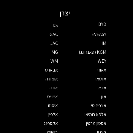
יצרן
BYD
DS
GAC
EVEASY
JAC
IM
KGM (סאנגיונג)
MG
WM
WEY
אאודי
אבארט
אווטאר
אומודה
אופל
אורה
איון
אייווייס
אינפיניטי
איסוזו
אלפא רומיאו
אלפין
אסטון מרטין
אקספנג
ב.מ.וו
ביואיק