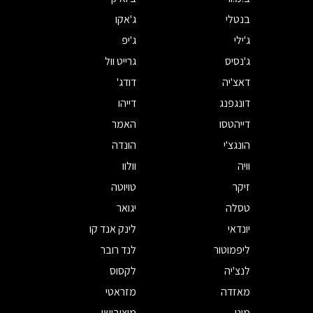
בנטלי
ג'אקו
ג'ילי
ג'יפ
ג'נסיס
גרייט וול
דאצ'יה
דודג'
דונגפנג
דייהו
דייהטסו
האמר
הונגצ'י
הונדה
וויה
וולוו
זיקר
טויוטה
טסלה
יגואר
יונדאי
לינק אנד קו
ליפמוטור
לנד רובר
לנצ'יה
לקסוס
מאזדה
מזראטי
מיני
מיצובישי