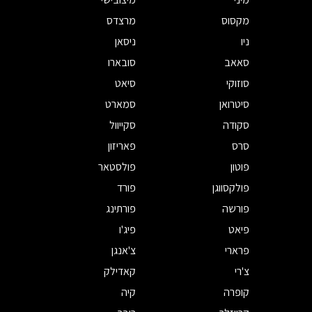
מקסוס
מרצדס
ניו
ניסאן
סאאב
סובארו
סוזוקי
סיאט
סיטרואן
סמארט
סקודה
סקייוול
סרס
פאריזון
פוטון
פולסטאר
פולקסווגן
פורד
פורשה
פורתינג
פיאט
פיג'ו
פרארי
צ'אנגן
צ'רי
קאדילק
קופרה
קיה