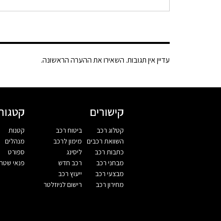
עדיין אין תגובות. השאירו את ההערה הראשונה.
קישורים
קטגורי
קטלוג רכב
ביטוח רכב
קטנות
השוואת רכבים
מימון לרכב
מנהלים
כתבות רכב
ליסינג
ספורט
מבחני רכב
רכב חדש
פנאי שטח
מבצעי רכב
ייעוץ רכב
מחירון רכב
רישום לניוזלטר