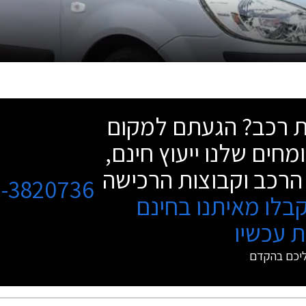
שת רכב? הגעתם למקום
מחים שלנו ייעוץ חינם,
הרכב וקבוצות הרכישה
3-3820736
בלו מאיתנו בחינם
 עכשיו
ליכם בהקדם