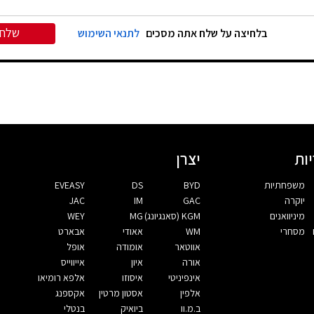
שלח
בלחיצה על שלח אתה מסכים
לתנאי השימוש
ות
יצרן
משפחתיות
BYD
DS
EVEASY
יוקרה
GAC
IM
JAC
מיניוואנים
KGM (סאנגיונג)
MG
WEY
מסחרי
WM
אאודי
אבארט
אווטאר
אומודה
אופל
אורה
איון
אייווייס
אינפיניטי
איסוזו
אלפא רומיאו
אלפין
אסטון מרטין
אקספנג
ב.מ.וו
ביואיק
בנטלי