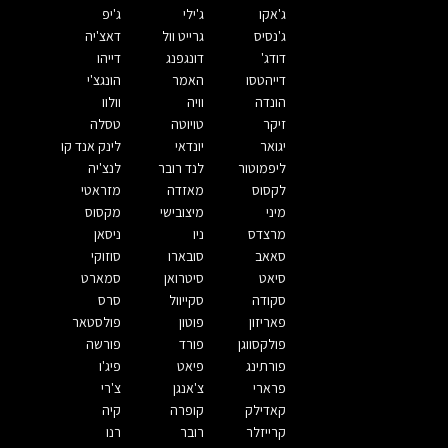
ג'אקו
ג'ילי
ג'יפ
ג'נסיס
גרייט וול
דאצ'יה
דודג'
דונגפנג
דייהו
דייהטסו
האמר
הונגצ'י
הונדה
וויה
וולוו
זיקר
טויוטה
טסלה
יגואר
יונדאי
לינק אנד קו
ליפמוטור
לנד רובר
לנצ'יה
לקסוס
מאזדה
מזראטי
מיני
מיצובישי
מקסוס
מרצדס
ניו
ניסאן
סאאב
סובארו
סוזוקי
סיאט
סיטרואן
סמארט
סקודה
סקייוול
סרס
פאריזון
פוטון
פולסטאר
פולקסווגן
פורד
פורשה
פורתינג
פיאט
פיג'ו
פרארי
צ'אנגן
צ'רי
קאדילק
קופרה
קיה
קרייזלר
רובר
רנו