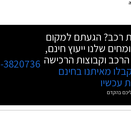
שת רכב? הגעתם למקום
מחים שלנו ייעוץ חינם,
הרכב וקבוצות הרכישה
3-3820736
בלו מאיתנו בחינם
 עכשיו
ליכם בהקדם