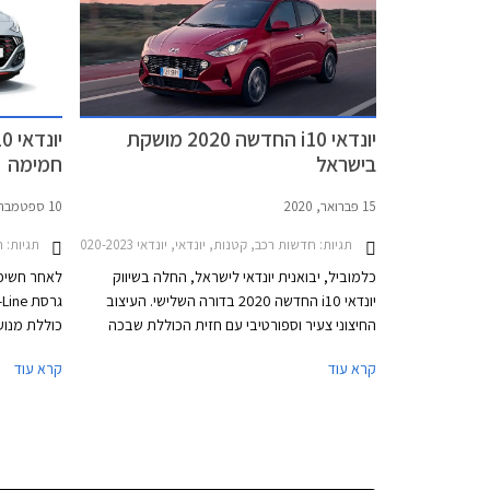
המבצע ייערך בכל אולמות התצוגה של יונדאי ברחבי
הארץ.
יונדאי i10 החדשה 2020 מושקת
בישראל
חמימה
15 פברואר, 2020
10 ספטמבר, 2019
תגיות:
חדשות רכב, קטנות, יונדאי, יונדאי i10 2020-2023מחירון רכב
תגיות:
ח
כלמוביל, יבואנית יונדאי לישראל, החלה בשיווק
יונדאי i10 החדשה 2020 בדורה השלישי. העיצוב
החיצוני צעיר וספורטיבי עם חזית הכוללת שבכה
רחבה בה משתלבים פנסי תאורת היום. יונדאי i10
אלמנטים עי
קרא עוד
קרא עוד
החדשה ארוכה ורחבה יותר מהדגם הקודם וגם
מראה קרבי
הנוסעים בשורת המושבים האחורית צפויים ליהנות
ממרווח ברכיים משופר. אורכה הכולל 3,670 מ"מ (5
מ"מ יותר מהדגם הפורש), רוחבה 1,680 מ"מ (20
מ"מ יותר), גובהה 1,480 מ"מ (20 מ"מ פחות),