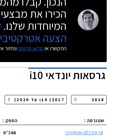
הנכון. קבלו מהמו
הכירו את מבצעי 
המיוחדות שלנו.
ק
הצעה אטרקטיבית
התקשרו או
מלאו פרטים
ונחזור א
גרסאות
יונדאי i10
שם גרסה
הספק
יונדאי i10 1.0 אינסייט ידני
66
כ״ס