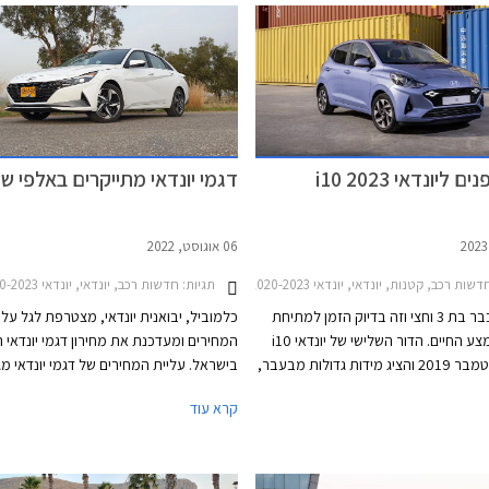
ליונדאי i10 2023
דגמי יונדאי מתייקרים באלפי ש
06 אוגוסט, 2022
שות רכב, קטנות, יונדאי, יונדאי i10 2020-2023יונדאי i10 2023-2024
תגיות:
חדשות רכב, יונדאי, יונדאי i10 2020-2023, יונדאי i20 2021-2023, יונדאי אקסנט 2021-2024, יונדאי אלנטרה 2021-2024, יונדאי סונטה 2020-2024, יונדאי וניו 2020-2026, יונדאי באיון 2022-2024, יונדאי קונה 2021-2024, יונדאי טוסון 2021-2024, יונדאי איוניק 5 2021-2024, יונדאי פליסייד 2021-2023, יונדאי סנטה פה 2021-2024יונדאי סטאריה 2022-2026
יונדאי i10 כבר בת 3 וחצי וזה בדיוק הזמן למתיחת
כלמוביל, יבואנית יונדאי, מצטרפת לגל עלי
פנים של אמצע החיים. הדור השלישי של יונדאי i10
המחירים ומעדכנת את מחירון דגמי יונדאי 
נחשף בספטמבר 2019 והציג מידות גדולות מבעבר,
בישראל. עליית המחירים של דגמי יונדאי מג
חלוטין, ותא נוסעים מהאיכותיים
לאחר שטויוטה, קיה ומותגים נוספים פרסמו 
קרא עוד
בסגמנט. הדור הנוכחי של יונדאי i10 נותר כמעט
חדשים עם התייקרויות של אלפי שקלים בש
ה בסגמנט רכבי המיני יחד עם האחות
פופולריים.
. מרבית המתחרות נטשו את הסגמנט
ו בחרו בעיצוב בסגנון רכבי פנאי על