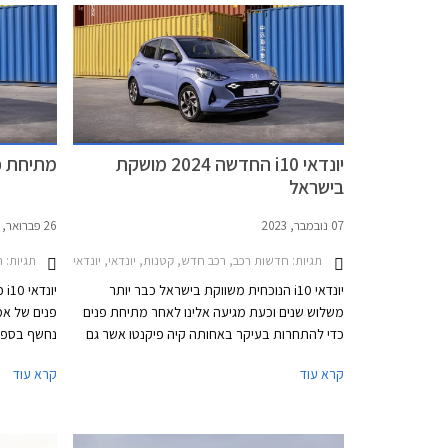
יונדאי i10 החדשה 2024 מושקת
מתיחת פנים 
בישראל
07 נובמבר, 2023
26 פברואר, 2023
תגיות:
חדשות רכב, רכב חדש, קטנות, יונדאי, יונדאי i10 2020-2023, יונדאי i10 2023-2024מחירון רכב
תגיות:
חד
יונדאי i10 הנוכחית משווקת בישראל כבר יותר
משלוש שנים וכעת מגיעה אלינו לאחר מתיחת פנים
כדי להתחרות בעיקר באחותה קיה פיקנטו אשר גם
היא זכתה למתיחת פנים לאחרונה אך זו טרם הגיעה
עיצוב חדש ל
קרא עוד
קרא עוד
ארצה. יונדאי i10 המעודכנת 2024 מציגה שינויי
עיצוב קלים ואבזור משופר אך יחידות ההנעה נותרו
בודד במערכ
ללא שינוי.
קיה פיקנטו
ואלה שנשאר