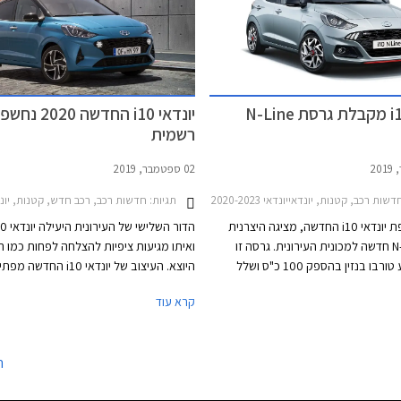
יונדאי i10 מקבלת גרסת N-Line
יונדאי i10 החדשה 2020 
רשמית
02 ספטמבר, 2019
דשות רכב, קטנות, יונדאייונדאי i10 2020-2023
תגיות:
חדשות רכב, רכב חדש, קטנות, יונדאי, יונדאי i10 2017-2020יו
לאחר חשיפת יונדאי i10 החדשה, מציגה היצרנית
גרסת N-Line חדשה למכונית העירונית. גרסה זו
ואיתו מגיעות ציפיות להצלחה לפחות כמו ה
כוללת מנוע טורבו בנזין בהספק 100 כ"ס ושלל
היוצא. העיצוב של יונדאי i10 החד
צוביים ספורטיביים המקנים לקטנה
קווים ספורטיביים וצעירים מבפנים ומבחוץ.
קרא עוד
.
כוללת גריל גדול המשלב את תאורת היום ב
לפנסי הערפל הנמצאים בתחתית הפגוש הק
צביעה דו-גונית וחישוקי סגסוגת נאים משלי
ה
המראה. ההשקה המשוערת בשוק הישראלי 
לקראת סוף השנה או בתחילת 2020.