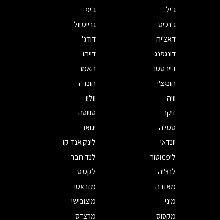
ג'ילי
ג'יפ
ג'נסיס
גרייט וול
דאצ'יה
דודג'
דונגפנג
דייהו
דייהטסו
האמר
הונגצ'י
הונדה
וויה
וולוו
זיקר
טויוטה
טסלה
יגואר
יונדאי
לינק אנד קו
ליפמוטור
לנד רובר
לנצ'יה
לקסוס
מאזדה
מזראטי
מיני
מיצובישי
מקסוס
מרצדס