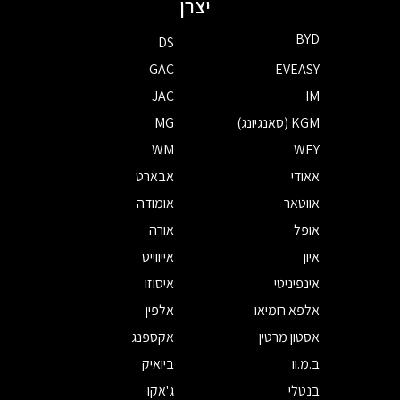
יצרן
BYD
DS
GAC
EVEASY
JAC
IM
KGM (סאנגיונג)
MG
WM
WEY
אאודי
אבארט
אווטאר
אומודה
אופל
אורה
איון
אייווייס
אינפיניטי
איסוזו
אלפא רומיאו
אלפין
אסטון מרטין
אקספנג
ב.מ.וו
ביואיק
בנטלי
ג'אקו