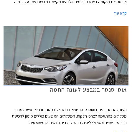
ולבסס את מיקומה בצמרת ובימים אלו היא מקיימת מבצע מימון על דגמיה
המשפחתיים: יונדאי i35, יונדאי i30 cw, יונדאי i30, יונדאי i25 ויונדאי וולוסטר.
קרא עוד
במסגרת המבצע מאפשרת החברה לשלם מקדמה שגובהה תלוי בין היתר בדגם
הנבחר וכן 36 תשלומים שווים ללא ריבית והצמדה בסך 850 ₪ כ"א וכן תשלום
בתום שלוש שנים, שגובהו נגזר מהדגם הנבחר ומגובה המקדמה. המבצע בתוקף
עד ה- 31.10.2014.
אוטו סנטר במבצע לעונה החמה
העונה החמה בפתח ואוטו סנטר יוצאת במבצע במסגרתו היא מציעה מגוון
מסלולים בהתאמה לצרכי הלקוח. המסלולים המוצעים כוללים מימון לרכישת
רכב מיד שנייה ומסלולי ליסינג פרטי לרכבים חדשים או משומשים.