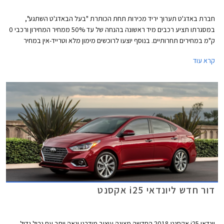
חברת באדג'ט תערוך יריד מכירות תחת הכותרת "בעל הבאדג'ט השתגע",
במסגרתו תציע רכבים מיד ראשונה בהנחה של עד 50% ממחיר המחירון ורכבי 0
ק"מ במחירים תחרותיים. בנוסף יוצעו לרוכשים מימון מלא וטרייד-אין במחיר
מחירון. היריד יערך בין התאריכים 5-8 בדצמבר בסניפי באדג'ט בקרית שדה
קרא עוד
התעופה, ירושלים, באר שבע, אשדוד, וחיפה.
דור חדש ליונדאי i25 אקסנט
יונדאי i25 אקסנט 2018 החדשה מציגה עיצוב מודרני ונאה יותר עם גריל גדול