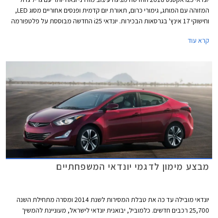
המזוהה עם המותג, גימורי כרום, תאורת יום קדמית ופנסים אחוריים מסוג LED,
וחישוקי 17 אינץ' בגרסאות הבכירות. יונדאי i25 החדשה מבוססת על פלטפורמה
חדשה וקשיחה ב- 32% מהדגם היוצא, התורמת לנסיעה שקטה, בטיחותית
קרא עוד
ונעימה יותר. בנוסף הותקנה מערכת היגוי חשמלית חדשה ויעילה התורמת
לצריכת דלק חסכונית לצד תחושת היגוי מדוייקת ומהנה יותר. הדור החדש מציג
תא נוסעים מרווח יותר הודות לגידול קל במידות. בפיתוח יונדאי i25 אקסנט 2018
החדשה הושם דגש על הנדסת אנוש ושימוש בחומרים איכותיים ביחס למקובל
בקטגוריה.
מבצע מימון לדגמי יונדאי המשפחתיים
יונדאי מובילה עד כה את טבלת המסירות לשנת 2014 ומסרה מתחילת השנה
25,700 רכבים חדשים. כלמוביל, יבואנית יונדאי לישראל, מעוניינת להמשיך