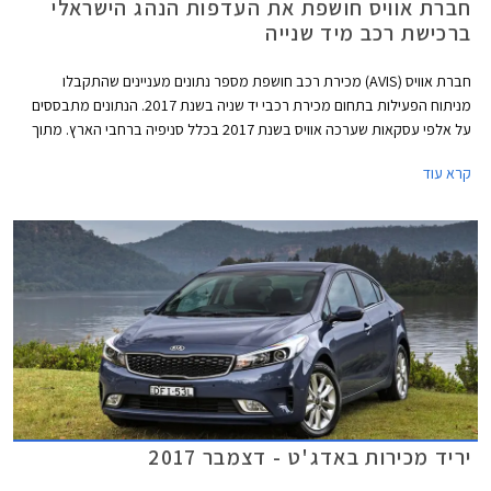
חברת אוויס חושפת את העדפות הנהג הישראלי
ברכישת רכב מיד שנייה
חברת אוויס (AVIS) מכירת רכב חושפת מספר נתונים מעניינים שהתקבלו
מניתוח הפעילות בתחום מכירת רכבי יד שניה בשנת 2017. הנתונים מתבססים
על אלפי עסקאות שערכה אוויס בשנת 2017 בכלל סניפיה ברחבי הארץ. מתוך
הנתונים ניתן ללמוד על העדפות הנהג הישראלי לדגמים מסויימים, ערים מובילות
קרא עוד
בהן נמכרו יותר רכבי יד שנייה מאחרות, באלו ימים בשבוע מתבצעות רוב
העסקאות, ואיזה צבע מועדף על הנהג הישראלי.
יריד מכירות באדג'ט - דצמבר 2017