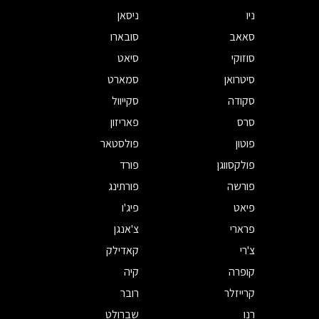
ניו
ניסאן
סאאב
סובארו
סוזוקי
סיאט
סיטרואן
סמארט
סקודה
סקייוול
סרס
פאריזון
פוטון
פולסטאר
פולקסווגן
פורד
פורשה
פורתינג
פיאט
פיג'ו
פרארי
צ'אנגן
צ'רי
קאדילק
קופרה
קיה
קרייזלר
רובר
רנו
שברולט