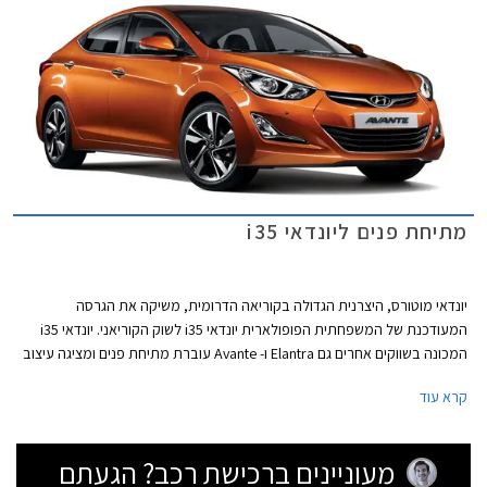
מתיחת פנים ליונדאי i35
יונדאי מוטורס, היצרנית הגדולה בקוריאה הדרומית, משיקה את הגרסה
המעודכנת של המשפחתית הפופולארית יונדאי i35 לשוק הקוריאני. יונדאי i35
המכונה בשווקים אחרים גם Elantra ו- Avante עוברת מתיחת פנים ומציגה עיצוב
מעודכן הבא לידי ביטוי בפגוש קדמי שעוצב מחדש, שבכה קדמית חדשה, פנסי
קרא עוד
ערפל חדשים וכמובן אי אפשר בלי תאורת יום מסוג LED המשרה מראה עדכני
ומודרני ליונדאי i35. במבט מהצד ניתן לזהות חישוקי סגסוגת בעיצוב חדש
ומאחור יחידות תאורה עם שילוב נורות LED ופגוש הצבוע בשחור בחלקו התחתון.
מעוניינים ברכישת רכב? הגעתם