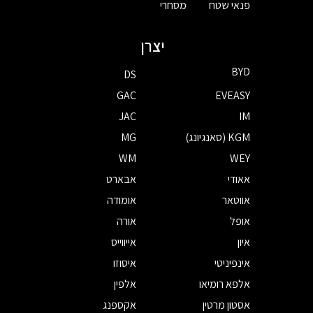
פנאי שטח
מסחרי
יצרן
BYD
DS
GAC
EVEASY
JAC
IM
KGM (סאנגיונג)
MG
WM
WEY
אאודי
אבארט
אווטאר
אומודה
אופל
אורה
איון
אייווייס
אינפיניטי
איסוזו
אלפא רומיאו
אלפין
אסטון מרטין
אקספנג