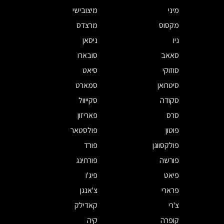
מיני
מיצובישי
מקסוס
מרצדס
ניו
ניסאן
סאאב
סובארו
סוזוקי
סיאט
סיטרואן
סמארט
סקודה
סקייוול
סרס
פאריזון
פוטון
פולסטאר
פולקסווגן
פורד
פורשה
פורתינג
פיאט
פיג'ו
פרארי
צ'אנגן
צ'רי
קאדילק
קופרה
קיה