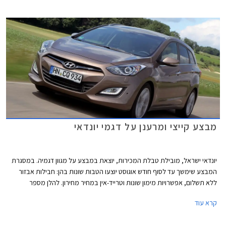
לוולוסטר ול- i30cw שמשווקים עם המערכת כיום.
מבצע קייצי ומרענן על דגמי יונדאי
יונדאי ישראל, מובילת טבלת המכירות, יוצאת במבצע על מגוון דגמיה. במסגרת
המבצע שימשך עד לסוף חודש אוגוסט יוצעו הטבות שונות בהן: חבילות אבזור
ללא תשלום, אפשרויות מימון שונות וטרייד-אין במחיר מחירון. להלן מספר
דוגמאות:
קרא עוד