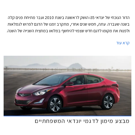
הדור הנוכחי של יונדאי i35 הושק לראשונה בשנת 2010 ועבר מתיחת פנים קלה
בשנה שעברה. עתה, חמש שנים אחרי, מתקרב זמנו של הדגם לפרוש לגמלאות
ולפנות את מקומו לדגם חדש שצפוי להיחשף במלואו במחצית השנייה של השנה.
בינתיים בוחנת יונדאי את הדגם החדש של יונדאי i35 וצלמי הריגול קפצו על
קרא עוד
ההזדמנות על מנת לצלם סט תמונות של הרכב המוסווה.
מבצע מימון לדגמי יונדאי המשפחתיים