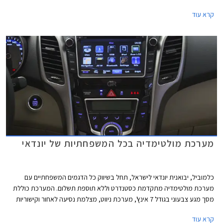
אמריקאי" בשנת 2012. מתיחת הפנים כוללת עדכון הפגוש הקדמי, פנסי ערפל
קרא עוד
בעיצוב חדש, פנסי תאורת יום חדשים וחישוקי סגסוגת בעיצוב חדש. תא הנוסעים
עבר גם הוא מספר שינויים הכוללים מיקום חדש וגבוה יותר לפתחי המיזוג, פתח
מיזוג למושב האחורי ועוד.
מערכת מולטימדיה בכל המשפחתיות של יונדאי
כלמוביל, יבואנית יונדאי לישראל, תחל בשיווק כל הדגמים המשפחתיים עם
מערכת מולטימדיה מתקדמת כסטנדרט וללא תוספת תשלום. המערכת כוללת
מסך מגע צבעוני בגודל 7 אינץ', מערכת ניווט, מצלמת נסיעה לאחור וקישוריות
בלוטות' התאפשר חיבור של הטלפון הנייד כמו גם הזרמת שמע מהטלפון
קרא עוד
למערכת הסטריאו. הדגמים הזוכים להטבה הם i25, i30, ו- i35 שיצטרפו