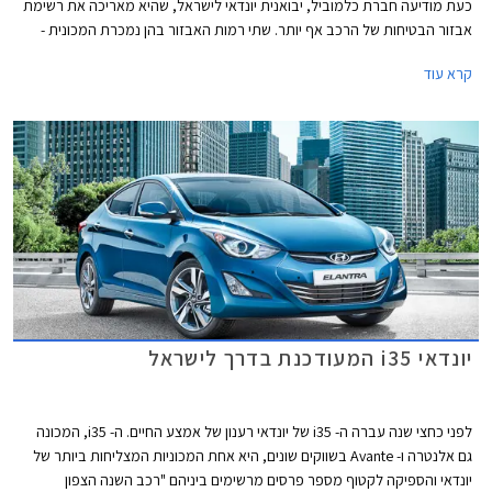
כעת מודיעה חברת כלמוביל, יבואנית יונדאי לישראל, שהיא מאריכה את רשימת
אבזור הבטיחות של הרכב אף יותר. שתי רמות האבזור בהן נמכרת המכונית -
אינספייר וסופרים, תשווקנה מהיום עם מערכת הבטיחות מפיתוח ישראלי
קרא עוד
מובילאיי וללא שינוי במחיר.
יונדאי i35 המעודכנת בדרך לישראל
לפני כחצי שנה עברה ה- i35 של יונדאי רענון של אמצע החיים. ה- i35, המכונה
גם אלנטרה ו- Avante בשווקים שונים, היא אחת המכוניות המצליחות ביותר של
יונדאי והספיקה לקטוף מספר פרסים מרשימים ביניהם "רכב השנה הצפון