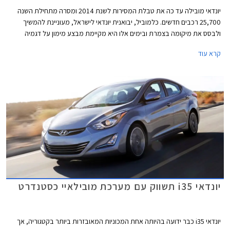
יונדאי מובילה עד כה את טבלת המסירות לשנת 2014 ומסרה מתחילת השנה
25,700 רכבים חדשים. כלמוביל, יבואנית יונדאי לישראל, מעוניינת להמשיך
ולבסס את מיקומה בצמרת ובימים אלו היא מקיימת מבצע מימון על דגמיה
המשפחתיים: יונדאי i35, יונדאי i30 cw, יונדאי i30, יונדאי i25 ויונדאי וולוסטר.
קרא עוד
במסגרת המבצע מאפשרת החברה לשלם מקדמה שגובהה תלוי בין היתר בדגם
הנבחר וכן 36 תשלומים שווים ללא ריבית והצמדה בסך 850 ₪ כ"א וכן תשלום
בתום שלוש שנים, שגובהו נגזר מהדגם הנבחר ומגובה המקדמה. המבצע בתוקף
עד ה- 31.10.2014.
יונדאי i35 תשווק עם מערכת מובילאיי כסטנדרט
יונדאי i35 כבר ידועה בהיותה אחת המכוניות המאובזרות ביותר בקטגוריה, אך