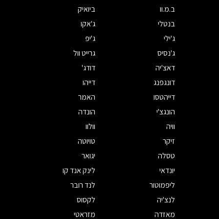
ב.מ.וו
ביואיק
בנטלי
ג'אקו
ג'ילי
ג'יפ
ג'נסיס
גרייט וול
דאצ'יה
דודג'
דונגפנג
דייהו
דייהטסו
האמר
הונגצ'י
הונדה
וויה
וולוו
זיקר
טויוטה
טסלה
יגואר
יונדאי
לינק אנד קו
ליפמוטור
לנד רובר
לנצ'יה
לקסוס
מאזדה
מזראטי