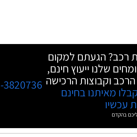
שת רכב? הגעתם למקום
מחים שלנו ייעוץ חינם,
הרכב וקבוצות הרכישה
3-3820736
בלו מאיתנו בחינם
 עכשיו
ליכם בהקדם