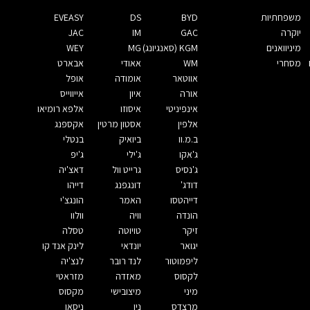
משפחתיות
BYD
DS
EVEASY
יוקרה
GAC
IM
JAC
מיניוואנים
KGM (סאנגיונג)
MG
WEY
מסחרי
WM
אאודי
אבארט
אווטאר
אומודה
אופל
אורה
איון
אייווייס
אינפיניטי
איסוזו
אלפא רומיאו
אלפין
אסטון מרטין
אקספנג
ב.מ.וו
ביואיק
בנטלי
ג'אקו
ג'ילי
ג'יפ
ג'נסיס
גרייט וול
דאצ'יה
דודג'
דונגפנג
דייהו
דייהטסו
האמר
הונגצ'י
הונדה
וויה
וולוו
זיקר
טויוטה
טסלה
יגואר
יונדאי
לינק אנד קו
ליפמוטור
לנד רובר
לנצ'יה
לקסוס
מאזדה
מזראטי
מיני
מיצובישי
מקסוס
מרצדס
ניו
ניסאן