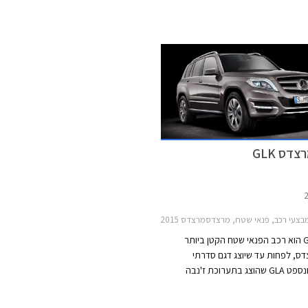
דס GLK
בצעי רכב, פנאי שטח, מרצדסמרצדס GLK 2012-2015
מרצדס GLK הוא רכב הפנאי שטח הקטן ביותר
ס, לפחות עד שיוצג דגם סדרתי
למרצדס קונספט GLA שהוצג בתערוכת ז'נבה
האחרונה. ה- GLK שהגיע לארץ במהלך שנת 2009
לם להצלחה גדולה במכירות בארץ כמו