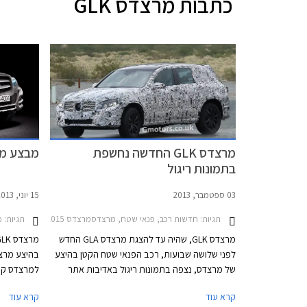
כתבות
מרצדס GLK
מרצדס GLK החדשה נחשפת
מבצע מרצ
בתמונות ריגול
03 ספטמבר, 2013
15 יוני, 2013
תגיות:
חדשות רכב, פנאי שטח, מרצדסמרצדס GLK 2012-2015
תגיות:
מ
מרצדס GLK, שהיה עד להצגת מרצדס GLA החדש
לפני שלושה שבועות, רכב הפנאי שטח הקטן בהיצע
בהיצע מרצד
של מרצדס, נצפה בתמונות ריגול באדיבות אתר
הרכב הבריטי GMotors. למרות ההסוואה הכבדה
קרא עוד
קרא עוד
מאוד, ניתן להבחין כי ה- GLK החדש יעוצב בהשראת
לא זכה מעו