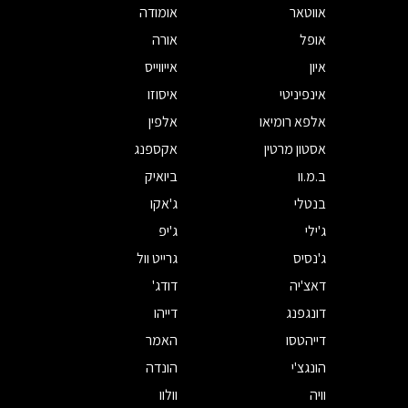
אווטאר
אומודה
אופל
אורה
איון
אייווייס
אינפיניטי
איסוזו
אלפא רומיאו
אלפין
אסטון מרטין
אקספנג
ב.מ.וו
ביואיק
בנטלי
ג'אקו
ג'ילי
ג'יפ
ג'נסיס
גרייט וול
דאצ'יה
דודג'
דונגפנג
דייהו
דייהטסו
האמר
הונגצ'י
הונדה
וויה
וולוו