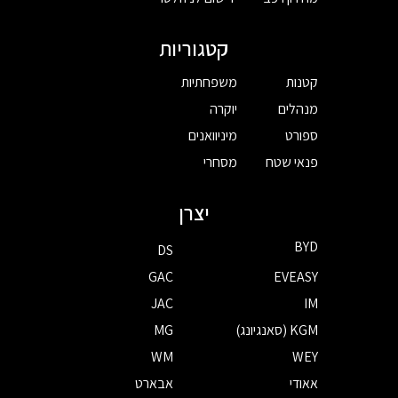
קטגוריות
קטנות
משפחתיות
מנהלים
יוקרה
ספורט
מיניוואנים
פנאי שטח
מסחרי
יצרן
BYD
DS
GAC
EVEASY
JAC
IM
KGM (סאנגיונג)
MG
WM
WEY
אאודי
אבארט