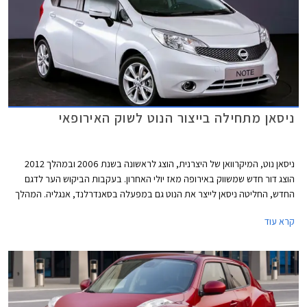
ניסאן מתחילה בייצור הנוט לשוק האירופאי
ניסאן נוט, המיקרוואן של היצרנית, הוצג לראשונה בשנת 2006 ובמהלך 2012
הוצג דור חדש שמשווק באירופה מאז יולי האחרון. בעקבות הביקוש הער לדגם
החדש, החליטה ניסאן לייצר את הנוט גם במפעלה בסאנדרלנד, אנגליה. המהלך
דרש השקעה של 125 מליון ליש"ט ויצר מעל ל- 2,000 מקומות עבודה, כל זאת
קרא עוד
כחלק מהאסטרטגיה של ניסאן להפוך ליצרן האסייאתי הנמכר ביותר באירופה.