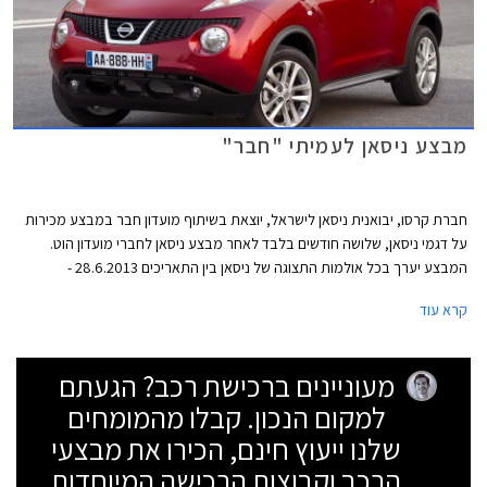
מבצע ניסאן לעמיתי "חבר"
חברת קרסו, יבואנית ניסאן לישראל, יוצאת בשיתוף מועדון חבר במבצע מכירות
על דגמי ניסאן, שלושה חודשים בלבד לאחר מבצע ניסאן לחברי מועדון הוט.
המבצע יערך בכל אולמות התצוגה של ניסאן בין התאריכים 28.6.2013 -
4.6.2013 ובמסגרתו ייהנו עמיתי חבר מהטבות שונות: הנחות על רכישת רכב
קרא עוד
חדש, הנחה של 25% על רכישת אבזור בהתקנה מקומית ברכישת רכב חדש,
הנחה של 30% על רכישת מערכת מולטימדיה של חברת קנווד (Kenwood)
הכוללת, בין היתר, מערכת ניווט ומצלמה אחורית, הטבות מימון ושי יקר ערך
מעוניינים ברכישת רכב? הגעתם
מתנת מועדון חבר. הרוכשים במסגרת המבצע ייהנו גם מאפשרות לתשלום של
למקום הנכון. קבלו מהמומחים
עד 30,000 ₪ בכרטיס אשראי חבר צרכנות. יודגש כי המחירים המוצגים לעיל
כוללים מע"מ בגובה 17% וייתכן כי יחולו שינויים במחירים המוצגים הן בעקבות
שלנו ייעוץ חינם, הכירו את מבצעי
עליית המע"מ והן בעקבות שינוי המיסוי הצפויים (שינוי מס ירוק). היבואן מציין
הרכב וקבוצות הרכישה המיוחדות
בעלון המבצע, כי במידה וייחולו שינויים במיסוי ובעקבותיהם שינוי במחירי