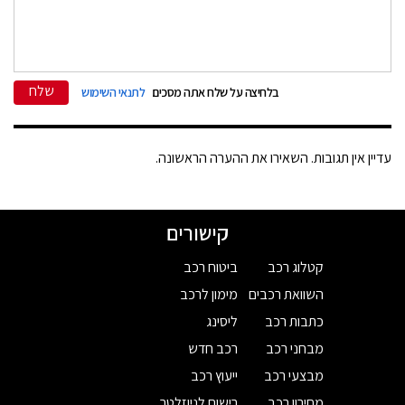
שלח
בלחיצה על שלח אתה מסכים
לתנאי השימוש
עדיין אין תגובות. השאירו את ההערה הראשונה.
קישורים
קטלוג רכב
ביטוח רכב
השוואת רכבים
מימון לרכב
כתבות רכב
ליסינג
מבחני רכב
רכב חדש
מבצעי רכב
ייעוץ רכב
מחירון רכב
רישום לניוזלטר