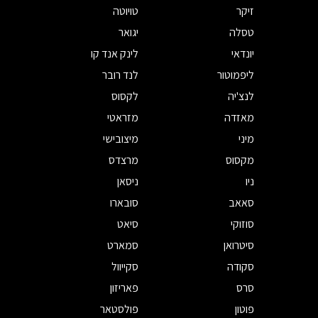
זיקר
טויוטה
טסלה
יגואר
יונדאי
לינק אנד קו
ליפמוטור
לנד רובר
לנצ'יה
לקסוס
מאזדה
מזראטי
מיני
מיצובישי
מקסוס
מרצדס
ניו
ניסאן
סאאב
סובארו
סוזוקי
סיאט
סיטרואן
סמארט
סקודה
סקייוול
סרס
פאריזון
פוטון
פולסטאר