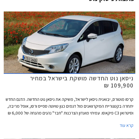
ניסאן נוט החדשה מושקת בישראל במחיר
109,900 ₪
קרסו מוטורס, יבואנית ניסאן לישראל, משיקה את ניסאן נוט החדשה. הדגם החדש
יתחרה בקטגוריית המיקרוואנים מול דגמים כגון טויוטה ספייס ורסו, אופל מריבה,
וסיטרואן C3 פיקאסו. עמיתי מועדון הצרכנות "חבר" נהנים מהנחה של 6,000 ₪
ממחיר המחירון העומד על 109,900 ₪ ובנוסף יקבלו במתנה חבילת אבזור
קרא עוד
הכוללת קודן, מרימי שמשות וחיישני נסיעה לאחור.