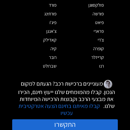
פולקסווגן
פורד
פורשה
פורתינג
פיאט
פיג'ו
פרארי
צ'אנגן
צ'רי
קאדילק
קופרה
קיה
קרייזלר
רובר
רנו
שברולט
מעוניינים ברכישת רכב? הגעתם למקום
הנכון. קבלו מהמומחים שלנו ייעוץ חינם, הכירו
את מבצעי הרכב וקבוצות הרכישה המיוחדות
שלנו.
קבלו מאיתנו בחינם הצעה אטרקטיבית
עכשיו
התקשרו