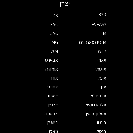
יצרן
BYD
DS
GAC
EVEASY
JAC
IM
KGM (סאנגיונג)
MG
WM
WEY
אאודי
אבארט
אווטאר
אומודה
אופל
אורה
איון
אייווייס
אינפיניטי
איסוזו
אלפא רומיאו
אלפין
אסטון מרטין
אקספנג
ב.מ.וו
ביואיק
בנטלי
ג'אקו