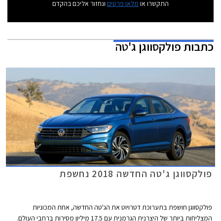
התקשרו או
מלאו פרטים
ונחזור אליכם בהקדם
כתבות
פולקסווגן ג'טה
פולקסווגן ג'טה החדשה 2018 נחשפת
פולקסווגן חושפת בתערוכת דטרויוט את הג'טה החדשה, אחת המכוניות
המצליחות ביותר של היצרנית הגרמנית עם 17.5 מיליון מסירות ברחבי העולם.