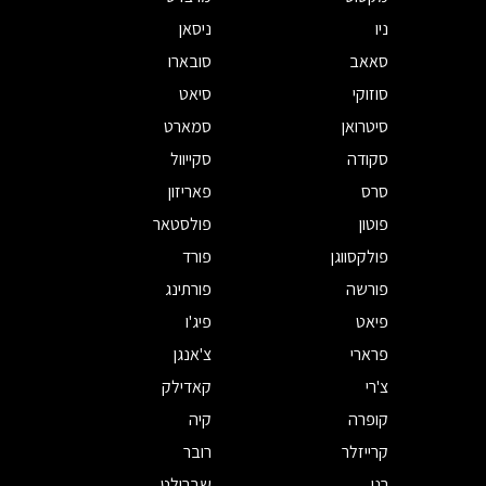
ניו
ניסאן
סאאב
סובארו
סוזוקי
סיאט
סיטרואן
סמארט
סקודה
סקייוול
סרס
פאריזון
פוטון
פולסטאר
פולקסווגן
פורד
פורשה
פורתינג
פיאט
פיג'ו
פרארי
צ'אנגן
צ'רי
קאדילק
קופרה
קיה
קרייזלר
רובר
רנו
שברולט