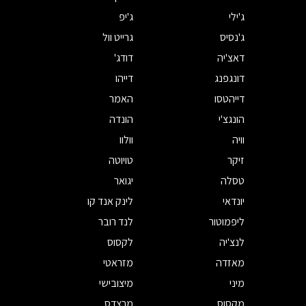
ג'ילי
ג'יפ
ג'נסיס
גרייט וול
דאצ'יה
דודג'
דונגפנג
דייהו
דייהטסו
האמר
הונגצ'י
הונדה
וויה
וולוו
זיקר
טויוטה
טסלה
יגואר
יונדאי
לינק אנד קו
ליפמוטור
לנד רובר
לנצ'יה
לקסוס
מאזדה
מזראטי
מיני
מיצובישי
מקסוס
מרצדס