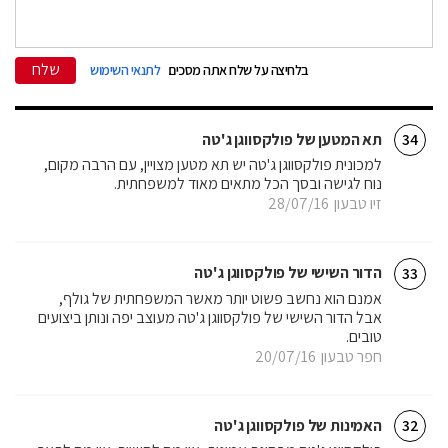
שלח
בלחיצה על שלח אתה מסכים
לתנאי השימוש
תא המטען של פולקסווגן ג'טה
34
למכונית פולקסווגן ג'טה יש תא מטען מצויין, עם הרבה מקום,
נוח לגישה ובסך הכל מתאים מאוד למשפחתית.
זיו טבעון
28/07/16
הדור השישי של פולקסווגן ג'טה
33
אמנם הוא נחשב פשוט יותר מאשר המשפחתית של גולף,
אבל הדור השישי של פולקסווגן ג'טה מעוצב יפה ונותן ביצועים
טובים.
חפר טבעון
20/07/16
האמינות של פולקסווגן ג'טה
32