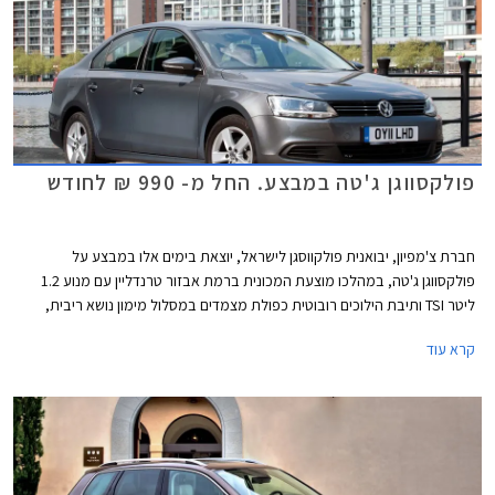
פולקסווגן ג'טה במבצע. החל מ- 990 ₪ לחודש
חברת צ'מפיון, יבואנית פולקווסגן לישראל, יוצאת בימים אלו במבצע על
פולקסווגן ג'טה, במהלכו מוצעת המכונית ברמת אבזור טרנדליין עם מנוע 1.2
ליטר TSI ותיבת הילוכים רובוטית כפולת מצמדים במסלול מימון נושא ריבית,
הנחה ממחיר המחירון וחבילת אבזור במתנה. המבצע בתוקף עד ה-
קרא עוד
31.07.2014 או עד גמר המלאי העומד על 150 מכוניות.