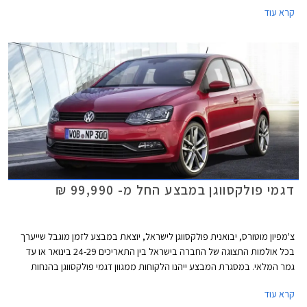
עבורכם מספר דוגמאות להנחות המוצעות באולמות התצוגה של סקודה
קרא עוד
ופולקסווגן.
דגמי פולקסווגן במבצע החל מ- 99,990 ₪
צ'מפיון מוטורס, יבואנית פולקסווגן לישראל, יוצאת במבצע לזמן מוגבל שייערך
בכל אולמות התצוגה של החברה בישראל בין התאריכים 24-29 בינואר או עד
גמר המלאי. במסגרת המבצע ייהנו הלקוחות ממגוון דגמי פולקסווגן בהנחות
משמעותיות ממחיר המחירון.
קרא עוד