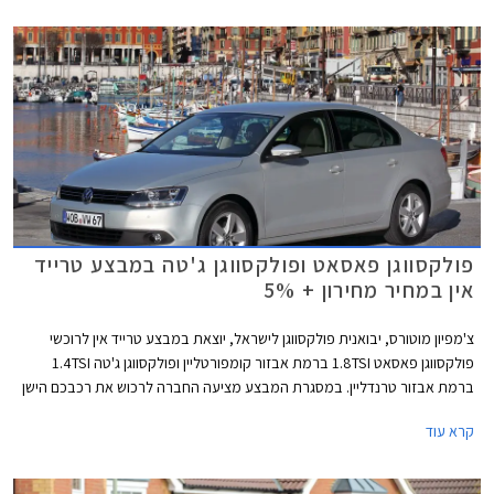
פולקסווגן פאסאט ופולקסווגן ג'טה במבצע טרייד
אין במחיר מחירון + 5%
צ'מפיון מוטורס, יבואנית פולקסווגן לישראל, יוצאת במבצע טרייד אין לרוכשי
פולקסווגן פאסאט 1.8TSI ברמת אבזור קומפורטליין ופולקסווגן ג'טה 1.4TSI
ברמת אבזור טרנדליין. במסגרת המבצע מציעה החברה לרכוש את רכבכם הישן
במחיר הגבוה ב- 5% ממחיר המחירון לפי מחירון לוי יצחק.
קרא עוד