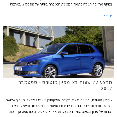
בנוסף מחזיקה הג'טה בתואר המכונית הנמכרת ביותר של פולקסווגן בארצות
הברית ולכן נבחרה תערוכת דטרויט כבמה לחשיפתה הרשמית. פולקסווגן ג'טה
קרא עוד
החדשה 2018 מבוססת על פלטפורמת MQB המודולרית עליה מבוססים רוב
הדגמים העממיים של קונצרן פולקסווגן.
מבצע 72 שעות בצ'מפיון מוטורס - ספטמבר
2017
צ'מפיון מוטורס, יבואנית סיאט, סקודה, פולקסווגן ואאודי לישראל, תערוך שלושה
ימי מכירות מיוחדים בין התאריכים 6-8 בספטמבר במסגרתם תציע לרוכשים
הנחות על מגוון דגמיה. מחירי המבצע של אאודי וסיאט טרם פורסמו, אך ריכזנו