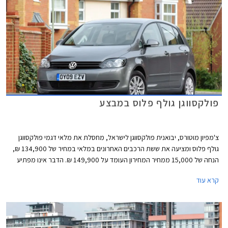
פולקסווגן גולף פלוס במבצע
צ'מפיון מוטורס, יבואנית פולקסווגן לישראל, מחסלת את מלאי דגמי פולקסווגן
גולף פלוס ומציעה את ששת הרכבים האחרונים במלאי במחיר של 134,900 ₪,
הנחה של 15,000 ממחיר המחירון העומד על 149,900 ₪. הדבר אינו מפתיע
שכן פולקסווגן גולף ספורט וואן, מחליפו של פולקסווגן גולף פלוס הותיק, הושק
קרא עוד
בישראל בתחילת אוקטובר השנה עם תג מחיר של 154,900 ₪. המבצע תקף
לעסקת מזומן בלבד וללא טרייד אין.