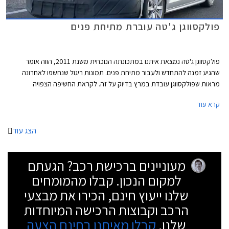
פולקסווגן ג'טה עוברת מתיחת פנים
פולקסווגן ג'טה נמצאת איתנו במתכונתה הנוכחית משנת 2011, הווה אומר
שהגיע זמנה להתחדש ולעבור מתיחת פנים. תמונות ריגול שנחשפו לאחרונה
מראות שפולקסווגן עובדת במרץ בדיוק על זה. לקראת החשיפה הצפויה
בתערוכת הרכב בניו יורק שתתקיים באפריל הקרוב, נלכדה הג'טה בעדשת צלמי
קרא עוד
ריגול כשהיא עוברת מבחנים בעיירה אמריקאית.
הצג עוד
מעוניינים ברכישת רכב? הגעתם
למקום הנכון. קבלו מהמומחים
שלנו ייעוץ חינם, הכירו את מבצעי
הרכב וקבוצות הרכישה המיוחדות
שלנו.
קבלו מאיתנו בחינם הצעה