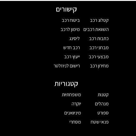
קישורים
קטלוג רכב
ביטוח רכב
השוואת רכבים
מימון לרכב
כתבות רכב
ליסינג
מבחני רכב
רכב חדש
מבצעי רכב
ייעוץ רכב
מחירון רכב
רישום לניוזלטר
קטגוריות
קטנות
משפחתיות
מנהלים
יוקרה
ספורט
מיניוואנים
פנאי שטח
מסחרי