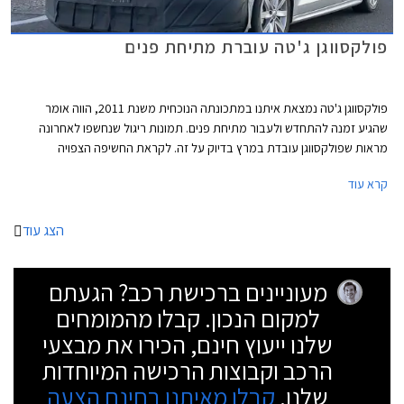
פולקסווגן ג'טה עוברת מתיחת פנים
פולקסווגן ג'טה נמצאת איתנו במתכונתה הנוכחית משנת 2011, הווה אומר
שהגיע זמנה להתחדש ולעבור מתיחת פנים. תמונות ריגול שנחשפו לאחרונה
מראות שפולקסווגן עובדת במרץ בדיוק על זה. לקראת החשיפה הצפויה
בתערוכת הרכב בניו יורק שתתקיים באפריל הקרוב, נלכדה הג'טה בעדשת צלמי
קרא עוד
ריגול כשהיא עוברת מבחנים בעיירה אמריקאית.
הצג עוד
מעוניינים ברכישת רכב? הגעתם
למקום הנכון. קבלו מהמומחים
שלנו ייעוץ חינם, הכירו את מבצעי
הרכב וקבוצות הרכישה המיוחדות
שלנו.
קבלו מאיתנו בחינם הצעה