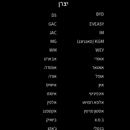
יצרן
BYD
DS
GAC
EVEASY
JAC
IM
KGM (סאנגיונג)
MG
WM
WEY
אאודי
אבארט
אווטאר
אומודה
אופל
אורה
איון
אייווייס
אינפיניטי
איסוזו
אלפא רומיאו
אלפין
אסטון מרטין
אקספנג
ב.מ.וו
ביואיק
בנטלי
ג'אקו