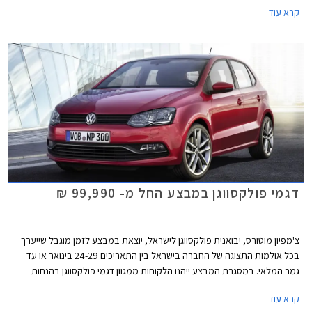
עבורכם מספר דוגמאות להנחות המוצעות באולמות התצוגה של סקודה
קרא עוד
ופולקסווגן.
דגמי פולקסווגן במבצע החל מ- 99,990 ₪
צ'מפיון מוטורס, יבואנית פולקסווגן לישראל, יוצאת במבצע לזמן מוגבל שייערך
בכל אולמות התצוגה של החברה בישראל בין התאריכים 24-29 בינואר או עד
גמר המלאי. במסגרת המבצע ייהנו הלקוחות ממגוון דגמי פולקסווגן בהנחות
משמעותיות ממחיר המחירון.
קרא עוד