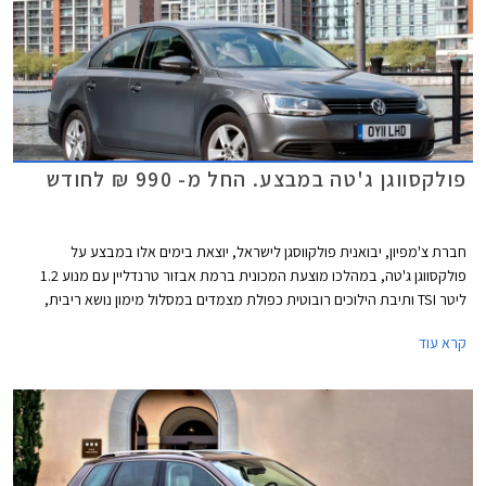
פולקסווגן ג'טה במבצע. החל מ- 990 ₪ לחודש
חברת צ'מפיון, יבואנית פולקווסגן לישראל, יוצאת בימים אלו במבצע על
פולקסווגן ג'טה, במהלכו מוצעת המכונית ברמת אבזור טרנדליין עם מנוע 1.2
ליטר TSI ותיבת הילוכים רובוטית כפולת מצמדים במסלול מימון נושא ריבית,
הנחה ממחיר המחירון וחבילת אבזור במתנה. המבצע בתוקף עד ה-
קרא עוד
31.07.2014 או עד גמר המלאי העומד על 150 מכוניות.