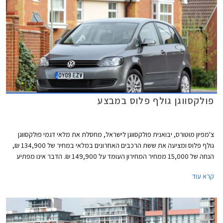
פולקסווגן גולף פלוס במבצע
צ'מפיון מוטורס, יבואנית פולקסווגן לישראל, מחסלת את מלאי דגמי פולקסווגן
גולף פלוס ומציעה את ששת הרכבים האחרונים במלאי במחיר של 134,900 ₪,
הנחה של 15,000 ממחיר המחירון העומד על 149,900 ₪. הדבר אינו מפתיע
שכן פולקסווגן גולף ספורט וואן, מחליפו של פולקסווגן גולף פלוס הותיק, הושק
קרא עוד
בישראל בתחילת אוקטובר השנה עם תג מחיר של 154,900 ₪. המבצע תקף
לעסקת מזומן בלבד וללא טרייד אין.