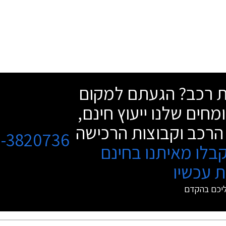
שת רכב? הגעתם למקום
מחים שלנו ייעוץ חינם,
הרכב וקבוצות הרכישה
3-3820736
בלו מאיתנו בחינם
 עכשיו
ליכם בהקדם