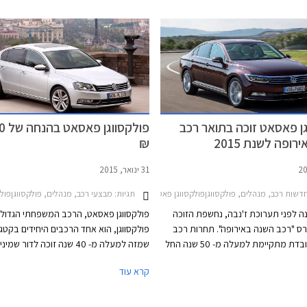
הקודם שעמד על 131,700 ₪. פולקסווגן גולף
ורמת המחירים. הדור החדש והשמיני במספ
קומפורטליין המצויידת במנוע 1.4 TSI בהספק 150
צעד נוסף לכיוון המתחרות היוקרתיות ומציג
כ"ס, תשווק מעתה במחיר 144,900 ₪ המגלם
מוקפד ויוקרתי מבעבר לצד שלל מערכות נ
הוזלה של 3,700 ₪ מהמחיר הקודם שעמד על
ובטיחות מתקדמות.
ן פאסאט זוכה בתואר רכב
פולקס
ופה לשנת 2015
₪
31 ינואר, 2015
2011
דשות רכב, מנהלים, פולקסווגןפולקסווגן פאסאט 2015-2019
תגיות:
מבצעי רכב, מנהלים, פולקסווגןפולקסווגן
ה לפני תערוכת ז'נבה, נחשפת הזוכה
פולקסווגן פאסאט, הרכב המשפחתי הגדול 
ס "רכב השנה באירופה". תחרות רכב
פולקסווגן, הוא אחד הרכבים היחידים בקטגו
השנה המכובדת מתקיימת למעלה מ- 50 שנה החל
שמזה למעלה מ- 40 שנה זוכה לדור שמ
משנת 1964. פולקסווגן כבר זכתה בתואר המכובד
לשנות את שמו. נשמע סתמי אבל לא כך הד
קרא עוד
בשנת 2010 עם דגם הסופר מיני פולקסווגן פולו
בתעשייה שמחפשת כל העת שינויים וחידושי
ובשנת 2013 עם דגם המשפחתית הקומפקטית
הרבה בטחון "לרוץ" עם אותו שם לרכב במ
גולף. כעת תורה של פולקסווגן פאסאט
תקופה כל כך ארוכה בייחוד לאור השינוי וה