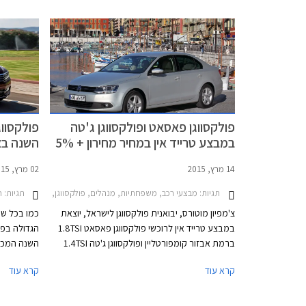
סקודה ופולקסווגן.
148,600 ₪.
פולקסווגן פאסאט ופולקסווגן ג'טה
פולקסווג
במבצע טרייד אין במחיר מחירון + 5%
השנה באיר
14 מרץ, 2015
02 מרץ, 2015
תגיות:
תגיות:
מבצעי רכב, משפחתיות, מנהלים, פולקסווגן, פולקסווגן פאסאט 2011-2015פולקסווגן ג'טה -2015
ח
צ'מפיון מוטורס, יבואנית פולקסווגן לישראל, יוצאת
כמו בכל שנ
במבצע טרייד אין לרוכשי פולקסווגן פאסאט 1.8TSI
הגדולה בפר
ברמת אבזור קומפורטליין ופולקסווגן ג'טה 1.4TSI
ברמת אבזור טרנדליין. במסגרת המבצע מציעה
קרא עוד
קרא עוד
החברה לרכוש את רכבכם הישן במחיר הגבוה ב-
5% ממחיר המחירון לפי מחירון לוי יצחק.
פולקסווגן 