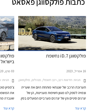
כתבות
פולקסווגן פאסאט
פולקסווגן iD.7 נחשפת
בישראל
16 אפריל, 2023
03 מרץ, 2020
תגיות:
תגיות:
חדשות רכב, רכב חשמלי, מנהלים, פולקסווגן, פולקסווגן פאסאט 2020-2022, פולקסווגן ID.7 2024-2025, פולקסווגן iD.7רכב חשמל
חד
תערוכת הרכב של שנגחאי פותחת היום את שעריה
צ'מפיון מוט
וצפויה לספק לנו מגוון חשיפות מעניינות, הן של
את המשפחת
יצרנים סיניים והן של יצרנים מערביים הפועלים בסין.
שעברה מתי
פולקסווגן בחרה בתערוכת שנגחאי עבור החשיפה
קיבלה שינו
קרא עוד
קרא עוד
המלאה הראשונה של פולקסווגן iD.7 החשמלית אשר
תאורה, שבכ