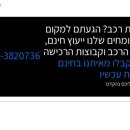
ה
ות בתואר הנחשק.
שחל במעמדה של פולקסווגן פאסאט במהל
שת רכב? הגעתם למקום
מחים שלנו ייעוץ חינם,
הרכב וקבוצות הרכישה
3-3820736
בלו מאיתנו בחינם
 עכשיו
ליכם בהקדם