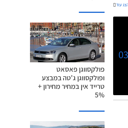
צג עוד
ך השנים.
0
פולקסווגן פאסאט
ופולקסווגן ג'טה במבצע
טרייד אין במחיר מחירון +
5%