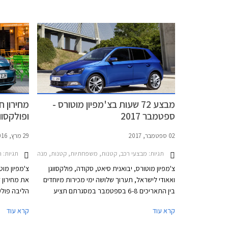
מצטרפת לסגמנט המנהלים בו טסלה מודל 3 נהנתה
מבעבר.
שנים ארוכות מהיעדר תחרות אבל בתקופה
האחרונה הצטרפו גם יונדאי איוניק 6 שתושק בחודש
הבא בישראל, BYD סיל שעושה את צעדיה
הראשונים באירופה בימים אלה ומכוניות סיניות
אחרות.
מבצע 72 שעות בצ'מפיון מוטורס -
מחירון ח
ספטמבר 2017
ופולקסוו
02 ספטמבר, 2017
29 מרץ, 2016
תגיות:
תגיות:
מבצעי רכב, קטנות, משפחתיות, קטנות, מנהלים, פנאי שטח, סקודה, פולקסווגן, פולקסווגן פאסאט 2015-2019, סקודה אוקטביה 2017-2020, סקודה יטי 2014-2018, סקודה סופרב 2015-2019, סקודה פאביה 2008-2010, סקודה סיטיגו 2012-2017, פולקסווגן גולף 5 דלתות 021
ח
צ'מפיון מוטורס, יבואנית סיאט, סקודה, פולקסווגן
צ'מפיון מוט
ואאודי לישראל, תערוך שלושה ימי מכירות מיוחדים
בין התאריכים 6-8 בספטמבר במסגרתם תציע
הליבה פולק
לרוכשים הנחות על מגוון דגמיה. מחירי המבצע של
עדכון המחיר
קרא עוד
קרא עוד
אאודי וסיאט טרם פורסמו, אך ריכזנו עבורכם מספר
דוגמאות להנחות המוצעות באולמות התצוגה של