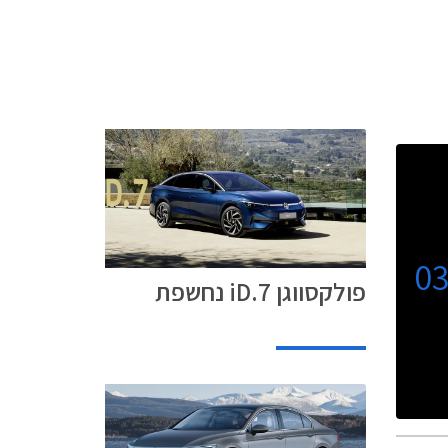
0
פולקסווגן iD.7 נחשפת