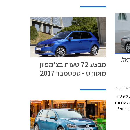
אל.
מבצע 72 שעות בצ'מפיון
מוטורס - ספטמבר 2017
גןפולקסווגן פאסאט 2015-2019
, משיקה
 לאחרונה
בתואר המכובד "רכב השנה באירופה לשנת 2015".
פחתיות