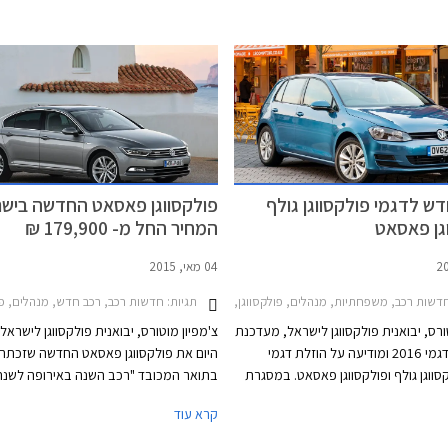
דש לדגמי פולקסווגן גולף
פולקסווגן פאסאט החדשה בישר
גן פאסאט
המחיר החל מ- 179,900 ₪
04 מאי, 2015
2017-2, פולקסווגן ג'טה 2015-2018, פולקסווגן חיפושית 2014-2018, פולקסווגן טיגואן 2017-2020, פולקסווגן פולו 5 דלתות 2014-2018מבצע צ'מפיון מוטורס ספטמבר 2017
תגיות:
דשות רכב, משפחתיות, מנהלים, פולקסווגן, פולקסווגן פאסאט 2015-2019, פולקסווגן גולף 5 דלתות 2013-2017מחירון רכב
חדשות רכב, רכב חדש, מנהלים, פולקסוו
ורס, יבואנית פולקסווגן לישראל, מעדכנת
צ'מפיון מוטורס, יבואנית פולקסווגן לישראל
את מחירון דגמי 2016 ומודיעה על הוזלת דגמי
היום את פולקסווגן פאסאט החדשה שזכתה
סווגן גולף ופולקסווגן פאסאט. במסגרת
ון, פולקסווגן גולף טרנדליין המצויידת
פולקסווגן פאסאט עמדה תמיד על התפר
קרא עוד
במנוע 1.4 TSI בהספק 125 כ"ס, מוצעת במחיר
שבין המשפחתיות הגדולות העממיות למש
129,900 ₪ המגלם הוזלה של 1,800 ₪ מהמחיר
הגדולות פרימיום בכל הנוגע לאיכות, עידון,