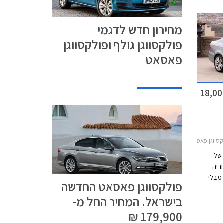
ר עושה
 עיצוב
מחירון חדש לדגמי
וחות
פולקסווגן גולף ופולקסווגן
פאסאט
ווגן פאסאט בהנחה של 18,000
 פאסאט 2011-2015
של
ריה
יני מבלי
פולקסווגן פאסאט החדשה
בר.
בישראל. המחיר החל מ-
ם צריך
שך
179,900 ₪
שדרוג