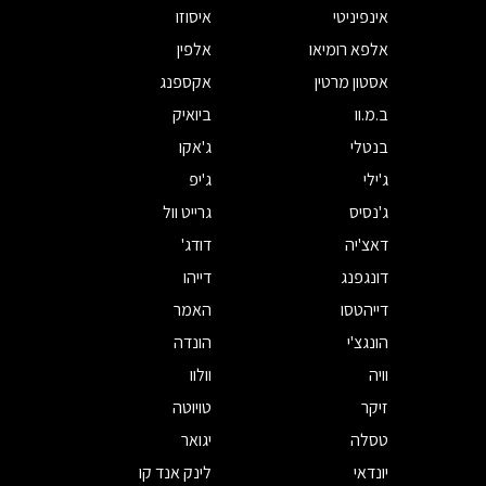
אינפיניטי
איסוזו
אלפא רומיאו
אלפין
אסטון מרטין
אקספנג
ב.מ.וו
ביואיק
בנטלי
ג'אקו
ג'ילי
ג'יפ
ג'נסיס
גרייט וול
דאצ'יה
דודג'
דונגפנג
דייהו
דייהטסו
האמר
הונגצ'י
הונדה
וויה
וולוו
זיקר
טויוטה
טסלה
יגואר
יונדאי
לינק אנד קו