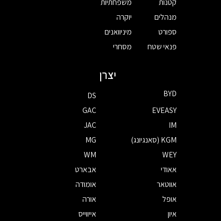
קטנות
משפחתיות
מנהלים
יוקרה
ספורט
מיניוואנים
פנאי שטח
מסחרי
יצרן
BYD
DS
GAC
EVEASY
JAC
IM
KGM (סאנגיונג)
MG
WM
WEY
אאודי
אבארט
אווטאר
אומודה
אופל
אורה
איון
אייווייס