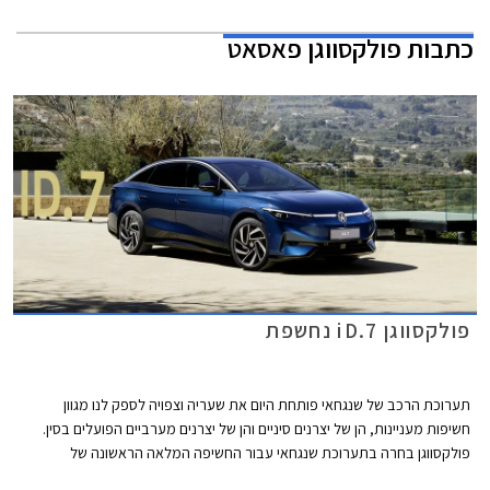
כתבות
פולקסווגן פאסאט
פולקסווגן iD.7 נחשפת
תערוכת הרכב של שנגחאי פותחת היום את שעריה וצפויה לספק לנו מגוון
חשיפות מעניינות, הן של יצרנים סיניים והן של יצרנים מערביים הפועלים בסין.
פולקסווגן בחרה בתערוכת שנגחאי עבור החשיפה המלאה הראשונה של
פולקסווגן iD.7 החשמלית אשר מצטרפת לסגמנט המנהלים בו טסלה מודל 3