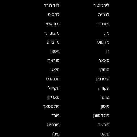
ליפמוטור
לנד רובר
לנצ'יה
לקסוס
מאזדה
מזראטי
מיני
מיצובישי
מקסוס
מרצדס
ניו
ניסאן
סאאב
סובארו
סוזוקי
סיאט
סיטרואן
סמארט
סקודה
סקייוול
סרס
פאריזון
פוטון
פולסטאר
פולקסווגן
פורד
פורשה
פורתינג
פיאט
פיג'ו