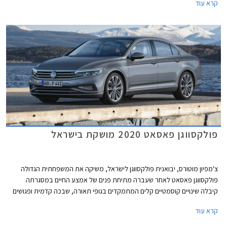
קרא עוד
נהנתה שנים ארוכות מהיעדר תחרות אבל בתקופה האחרונה הצטרפו גם יונדאי
איוניק 6 שתושק בחודש הבא בישראל, BYD סיל שעושה את צעדיה הראשונים
באירופה בימים אלה ומכוניות סיניות אחרות.
פולקסווגן פאסאט 2020 מושקת בישראל
צ'מפיון מוטורס, יבואנית פולקסווגן לישראל, משיקה את המשפחתית הגדולה
פולקסווגן פאסאט לאחר שעברה מתיחת פנים של אמצע החיים במסגרתה
קיבלה שינויים קוסמטיים קלים המתמקדים בגופי תאורה, שבכה קדמית ופגושים
בעיצוב מודרני ורענן מבעבר.
קרא עוד