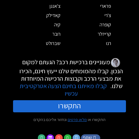
פרארי
צ'אנגן
צ'רי
קאדילק
קופרה
קיה
קרייזלר
רובר
רנו
שברולט
מעוניינים ברכישת רכב? הגעתם למקום
הנכון. קבלו מהמומחים שלנו ייעוץ חינם, הכירו
את מבצעי הרכב וקבוצות הרכישה המיוחדות
שלנו.
קבלו מאיתנו בחינם הצעה אטרקטיבית
עכשיו
התקשרו
התקשרו או
מלאו פרטים
ונחזור אליכם בהקדם
שתף