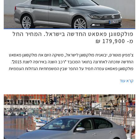
פולקסווגן פאסאט החדשה בישראל. המחיר החל
מ- 179,900 ₪
צ'מפיון מוטורס, יבואנית פולקסווגן לישראל, משיקה היום את פולקסווגן פאסאט
החדשה שזכתה לאחרונה בתואר המכובד "רכב השנה באירופה לשנת 2015".
פולקסווגן פאסאט עמדה תמיד על התפר שבין המשפחתיות הגדולות העממיות
למשפחתיות הגדולות פרימיום בכל הנוגע לאיכות, עידון, ורמת המחירים. הדור
קרא עוד
החדש והשמיני במספר עושה צעד נוסף לכיוון המתחרות היוקרתיות ומציג עיצוב
מוקפד ויוקרתי מבעבר לצד שלל מערכות נוחות ובטיחות מתקדמות.