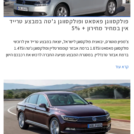
פולקסווגן פאסאט ופולקסווגן ג'טה במבצע טרייד
אין במחיר מחירון + 5%
צ'מפיון מוטורס, יבואנית פולקסווגן לישראל, יוצאת במבצע טרייד אין לרוכשי
פולקסווגן פאסאט 1.8TSI ברמת אבזור קומפורטליין ופולקסווגן ג'טה 1.4TSI
ברמת אבזור טרנדליין. במסגרת המבצע מציעה החברה לרכוש את רכבכם הישן
במחיר הגבוה ב- 5% ממחיר המחירון לפי מחירון לוי יצחק.
קרא עוד