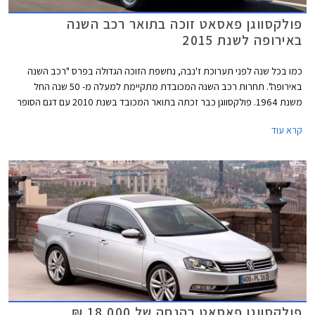
פולקסווגן פאסאט זוכה בתואר רכב השנה
באירופה לשנת 2015
כמו בכל שנה לפני תערוכת ז'נבה, נחשפת הזוכה הגדולה בפרס "רכב השנה
באירופה". תחרות רכב השנה המכובדת מתקיימת למעלה מ- 50 שנה החל
משנת 1964. פולקסווגן כבר זכתה בתואר המכובד בשנת 2010 עם דגם הסופר
מיני פולקסווגן פולו ובשנת 2013 עם דגם המשפחתית הקומפקטית פולקסווגן
קרא עוד
גולף. כעת תורה של פולקסווגן פאסאט החדשה לזכות בתואר הנחשק.
פולקסווגן פאסאט בהנחה של 18,000 ₪