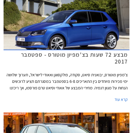
מבצע 72 שעות בצ'מפיון מוטורס - ספטמבר
2017
צ'מפיון מוטורס, יבואנית סיאט, סקודה, פולקסווגן ואאודי לישראל, תערוך שלושה
ימי מכירות מיוחדים בין התאריכים 6-8 בספטמבר במסגרתם תציע לרוכשים
הנחות על מגוון דגמיה. מחירי המבצע של אאודי וסיאט טרם פורסמו, אך ריכזנו
עבורכם מספר דוגמאות להנחות המוצעות באולמות התצוגה של סקודה
קרא עוד
ופולקסווגן.