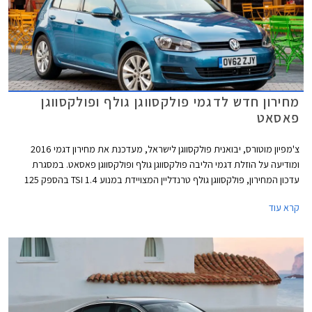
מחירון חדש לדגמי פולקסווגן גולף ופולקסווגן
פאסאט
צ'מפיון מוטורס, יבואנית פולקסווגן לישראל, מעדכנת את מחירון דגמי 2016
ומודיעה על הוזלת דגמי הליבה פולקסווגן גולף ופולקסווגן פאסאט. במסגרת
עדכון המחירון, פולקסווגן גולף טרנדליין המצויידת במנוע 1.4 TSI בהספק 125
כ"ס, מוצעת במחיר 129,900 ₪ המגלם הוזלה של 1,800 ₪ מהמחיר הקודם
קרא עוד
שעמד על 131,700 ₪. פולקסווגן גולף קומפורטליין המצויידת במנוע 1.4 TSI
בהספק 150 כ"ס, תשווק מעתה במחיר 144,900 ₪ המגלם הוזלה של 3,700 ₪
מהמחיר הקודם שעמד על 148,600 ₪.