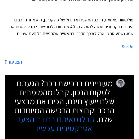
פולקסווגן פאסאט, הרכב המשפחתי הגדול של פולקסווגן, הוא אחד הרכבים
היחידים בקטגוריה שמזה למעלה מ- 40 שנה זוכה לדור שמיני מבלי לשנות את
שמו. נשמע סתמי אבל לא כך הדבר. בתעשייה שמחפשת כל העת שינויים
וחידושים צריך הרבה בטחון "לרוץ" עם אותו שם לרכב במשך תקופה כל כך
קרא עוד
ארוכה בייחוד לאור השינוי והשדרוג שחל במעמדה של פולקסווגן פאסאט במהלך
השנים.
הצג עוד
מעוניינים ברכישת רכב? הגעתם
למקום הנכון. קבלו מהמומחים
שלנו ייעוץ חינם, הכירו את מבצעי
הרכב וקבוצות הרכישה המיוחדות
שלנו.
קבלו מאיתנו בחינם הצעה
אטרקטיבית עכשיו