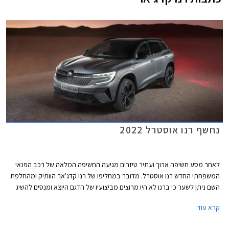
נחשף רנו אוסטרל 2022
לאחר מסע חשיפה ארוך ועתיר טיזרים מגיעה החשיפה המלאה של רכב הפנאי
המשפחתי החדש רנו אוסטרל. מדובר במחליפו של רנו קדג'אר הוותיק ומהחלפת
השם ניתן לשער כי ברנו לא היו מרוצים מביצועיו של הדגם היוצא ומנסים להשיג
כרטיס חדש לתחרות באחד הסגמנטים המשמעותיים ביותר באירופה. רנו
קרא עוד
אוסטרל מבוסס על פלטפורמת CMF-CD שעברה עדכון, ויוצע בחלק מהגרסאות
גם עם מערכת היגוי אחורי בזווית של 5 מעלות. ההיגוי לציר האחורי הופך את