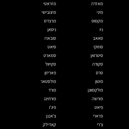
מאזדה
מזראטי
מיני
מיצובישי
מקסוס
מרצדס
ניו
ניסאן
סאאב
סובארו
סוזוקי
סיאט
סיטרואן
סמארט
סקודה
סקייוול
סרס
פאריזון
פוטון
פולסטאר
פולקסווגן
פורד
פורשה
פורתינג
פיאט
פיג'ו
פרארי
צ'אנגן
צ'רי
קאדילק