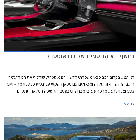
נחשף תא הנוסעים של רנו אוסטרל
רנו תציג בקרוב רכב פנאי משפחתי חדש – רנו אוסטרל, שיחליף את רנו קדג'אר.
הדגם החדש יחלוק שלדה ומכלולים עם ניסאן קשקאי על בסיס פלטפורמת CMF-
CD3 וצפוי להציג מהפך עיצובי מבחוץ ומבפנים. החשיפה המלאה תתקיים
בקרוב, ובינתיים חושפת רנו איור ראשון של תא הנוסעים.
קרא עוד