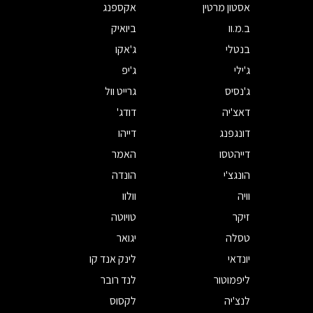
אסטון מרטין
אקספנג
ב.מ.וו
ביואיק
בנטלי
ג'אקו
ג'ילי
ג'יפ
ג'נסיס
גרייט וול
דאצ'יה
דודג'
דונגפנג
דייהו
דייהטסו
האמר
הונגצ'י
הונדה
וויה
וולוו
זיקר
טויוטה
טסלה
יגואר
יונדאי
לינק אנד קו
ליפמוטור
לנד רובר
לנצ'יה
לקסוס