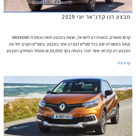
מבצע רנו קדג'אר יוני 2019
קרסו מוטורס, יבואנית רנו לישראל, יוצאת במבצע תחת הכותרת WEEKEND
SALE במסגרתו יוצע בכל סופ"ש דגם רנו אחר במבצע. בסופ"ש הקרוב יחל את
המבצע רנו קדג'אר אשר ימכר בהנחה בסך 20,000 ₪ ממחיר המחירון. המבצע
תקף בין התאריכים 20-21.06.2019 או עד גמר המלאי המונה 20 רכבים.
קרא עוד