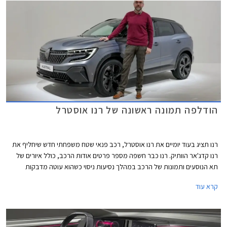
הרכב לבן לוויה נוח במיוחד בסביבה עירונית עם קוטר סיבוב של 5,050 מ"מ
בלבד.
הודלפה תמונה ראשונה של רנו אוסטרל
רנו תציג בעוד יומיים את רנו אוסטרל, רכב פנאי שטח משפחתי חדש שיחליף את
רנו קדג'אר הוותיק. רנו כבר חשפה מספר פרטים אודות הרכב, כולל איורים של
תא הנוסעים ותמונות של הרכב במהלך נסיעות ניסוי כשהוא עוטה מדבקות
הסוואה. כאמור, יומיים בלבד לפני ההשקה הרשמית הודלפה תמונה ראשונה של
קרא עוד
הרכב בגרסת הייצור.