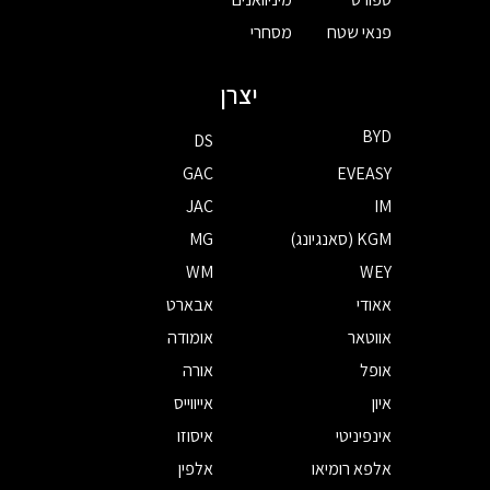
פנאי שטח
מסחרי
יצרן
BYD
DS
GAC
EVEASY
JAC
IM
KGM (סאנגיונג)
MG
WM
WEY
אאודי
אבארט
אווטאר
אומודה
אופל
אורה
איון
אייווייס
אינפיניטי
איסוזו
אלפא רומיאו
אלפין